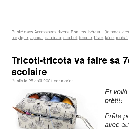
Publié dans
Accessoires divers
,
Bonnets, bérets... (femme)
,
cro
acrylique
,
alpaga
,
bandeau
,
crochet
,
femme
,
hiver
,
laine
,
mohair
Tricoti-tricota va faire sa
scolaire
Publié le
25 août 2021
par
marion
Et voil
prêt!!!
Prête p
avec au