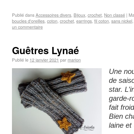
Publié dans
Accessoires divers
,
Bijoux
,
crochet
,
Non classé
|
Ma
boucles d'oreilles
,
coton
,
crochet
,
earrings
,
fil coton
,
sans nickel
un commentaire
Guêtres Lynaé
Publié le
12 janvier 2021
par
marion
Une nou
de sais
star. L’
garde-ro
fait fro
Bien ch
laine et