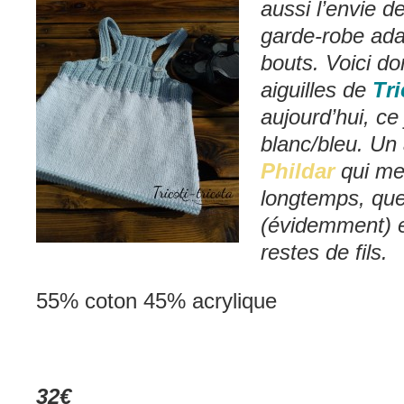
aussi l’envie d
garde-robe ada
bouts. Voici d
aiguilles de
Tri
aujourd’hui, ce
blanc/bleu. Un
Phildar
qui me 
longtemps, que
(évidemment) e
restes de fils.
55% coton 45% acrylique
32€