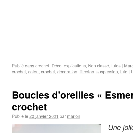
Publié dans
crochet
,
Déco
,
explications
,
Non classé
,
tutos
|
Mar
crochet
,
coton
,
crochet
,
décoration
,
fil coton
,
suspension
,
tuto
|
L
Boucles d’oreilles « Esme
crochet
Publié le
20 janvier 2021
par
marion
Une joli