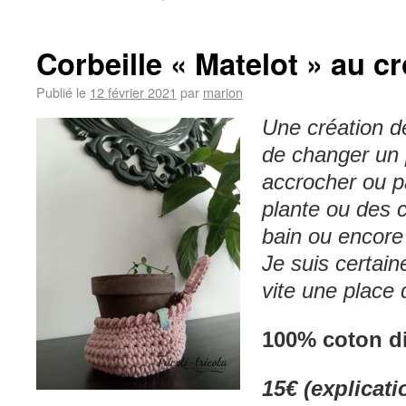
Corbeille « Matelot » au c
Publié le
12 février 2021
par
marion
Une création dé
de changer un 
accrocher ou p
plante ou des c
bain ou encore
Je suis certain
vite une place 
100% coton d
15€ (explicat