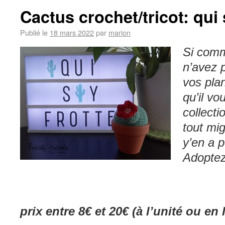
Cactus crochet/tricot: qui 
Publié le
18 mars 2022
par
marion
Si com
n’avez 
vos plan
qu’il vo
collecti
tout mig
y’en a p
Adoptez 
prix entre 8€ et 20€ (à l’unité ou en 