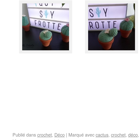
Publié dans
crochet
,
Déco
|
Marqué avec
cactus
,
crochet
,
déco