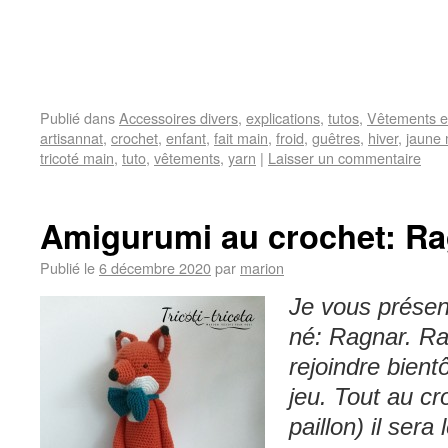
Publié dans
Accessoires divers
,
explications
,
tutos
,
Vêtements e
artisannat
,
crochet
,
enfant
,
fait main
,
froid
,
guêtres
,
hiver
,
jaune
tricoté main
,
tuto
,
vêtements
,
yarn
|
Laisser un commentaire
Amigurumi au crochet: Ra
Publié le
6 décembre 2020
par
marion
Je vous présent
né: Ragnar. Ra
rejoindre bien
jeu. Tout au cr
paillon) il ser