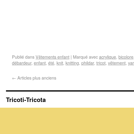
Publié dans
Vêtements enfant
|
Marqué avec
acrylique
,
bicolore
débardeur
,
enfant
,
été
,
knit
,
knitting
,
phildar
,
tricot
,
vêtement
,
ya
←
Articles plus anciens
Tricoti-Tricota