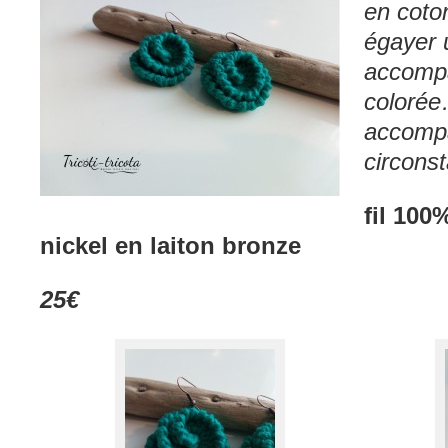
en coto
égayer 
accompa
colorée
accompa
circons
fil 100
nickel en laiton bronze
25€