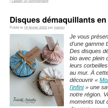
|
Laisser un commentaire
Disques démaquillants en
Publié le
19 février 2022
par
marion
Je vous présen
d’une gamme bi
Des disques dé
bio avec plein d
leurs corbeille
au mur. À cette
découvrir «
Mo
l’infini
» une sav
notre région. V
moments tout d