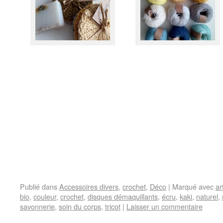
Publié dans
Accessoires divers
,
crochet
,
Déco
|
Marqué avec
ar
bio
,
couleur
,
crochet
,
disques démaquillants
,
écru
,
kaki
,
naturel
,
savonnerie
,
soin du corps
,
tricot
|
Laisser un commentaire