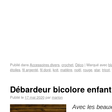
Publié dans
Accessoires divers
,
crochet
,
Déco
|
Marqué avec
bl
étoiles
,
fil argenté
,
fil doré
,
knit
,
matière
,
noël
,
rouge
,
star
,
tricot
,
Débardeur bicolore enfant
Publié le
17 mai 2020
par
marion
Avec les beaux