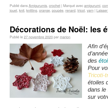
Publié dans
Amigurumis
,
crochet
|
Marqué avec
amigurumi
,
co
jouet
,
knit
,
knitting
,
orange
,
poupée
,
renard
,
tricot
,
yarn
|
Laisse
Décorations de Noël: les é
Publié le
27 novembre 2020
par
marion
Afin d’é
d’année,
des
étoi
Pour vo
Tricoti-t
étoiles 
dans le
sur votr