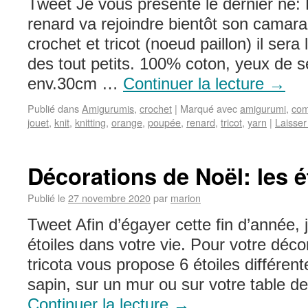
Tweet Je vous présente le dernier né:
renard va rejoindre bientôt son camara
crochet et tricot (noeud paillon) il ser
des tout petits. 100% coton, yeux de s
env.30cm …
Continuer la lecture
→
Publié dans
Amigurumis
,
crochet
|
Marqué avec
amigurumi
,
co
jouet
,
knit
,
knitting
,
orange
,
poupée
,
renard
,
tricot
,
yarn
|
Laisse
Décorations de Noël: les é
Publié le
27 novembre 2020
par
marion
Tweet Afin d’égayer cette fin d’année, 
étoiles dans votre vie. Pour votre décor
tricota vous propose 6 étoiles différen
sapin, sur un mur ou sur votre table de
Continuer la lecture
→