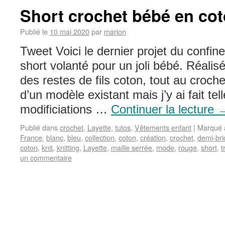
Short crochet bébé en co
Publié le
10 mai 2020
par
marion
Tweet Voici le dernier projet du confi
short volanté pour un joli bébé. Réali
des restes de fils coton, tout au croch
d’un modèle existant mais j’y ai fait te
modificiations …
Continuer la lecture
Publié dans
crochet
,
Layette
,
tutos
,
Vêtements enfant
|
Marqué 
France
,
blanc
,
bleu
,
collection
,
coton
,
création
,
crochet
,
demi-bri
coton
,
knit
,
knitting
,
Layette
,
maille serrée
,
mode
,
rouge
,
short
,
t
un commentaire