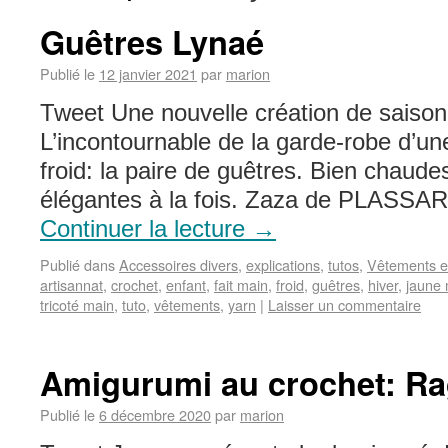
Guêtres Lynaé
Publié le
12 janvier 2021
par
marion
Tweet Une nouvelle création de saison 
L’incontournable de la garde-robe d’une fi
froid: la paire de guêtres. Bien chaudes
élégantes à la fois. Zaza de PLASSA
Continuer la lecture
→
Publié dans
Accessoires divers
,
explications
,
tutos
,
Vêtements e
artisannat
,
crochet
,
enfant
,
fait main
,
froid
,
guêtres
,
hiver
,
jaune
tricoté main
,
tuto
,
vêtements
,
yarn
|
Laisser un commentaire
Amigurumi au crochet: Ra
Publié le
6 décembre 2020
par
marion