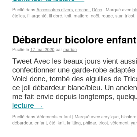
Publié dans
Accessoires divers
,
crochet
,
Déco
|
Marqué avec
bl
étoiles
,
fil argenté
,
fil doré
,
knit
,
matière
,
noël
,
rouge
,
star
,
tricot
,
Débardeur bicolore enfant
Publié le
17 mai 2020
par
marion
Tweet Avec les beaux jours vient aussi
confectionner une garde-robe adaptée 
Voici donc, tombé des aiguilles de Trico
ce joli débardeur blanc/bleu. Un ancie
me fait envie depuis longtemps, quel
lecture
→
Publié dans
Vêtements enfant
|
Marqué avec
acrylique
,
bicolore
débardeur
,
enfant
,
été
,
knit
,
knitting
,
phildar
,
tricot
,
vêtement
,
ya