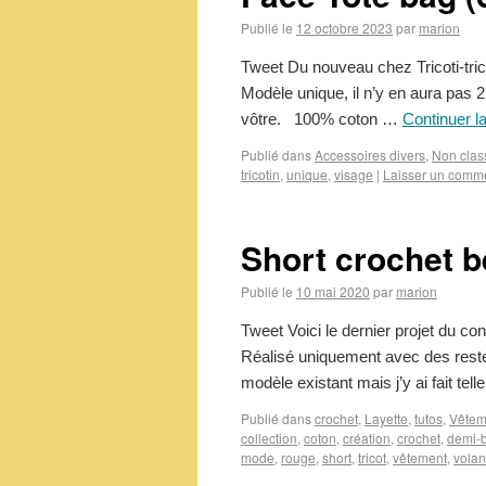
Publié le
12 octobre 2023
par
marion
Tweet Du nouveau chez Tricoti-tricot
Modèle unique, il n’y en aura pas 2
vôtre. 100% coton …
Continuer l
Publié dans
Accessoires divers
,
Non clas
tricotin
,
unique
,
visage
|
Laisser un comm
Short crochet b
Publié le
10 mai 2020
par
marion
Tweet Voici le dernier projet du co
Réalisé uniquement avec des restes
modèle existant mais j’y ai fait te
Publié dans
crochet
,
Layette
,
tutos
,
Vêtem
collection
,
coton
,
création
,
crochet
,
demi-b
mode
,
rouge
,
short
,
tricot
,
vêtement
,
volan