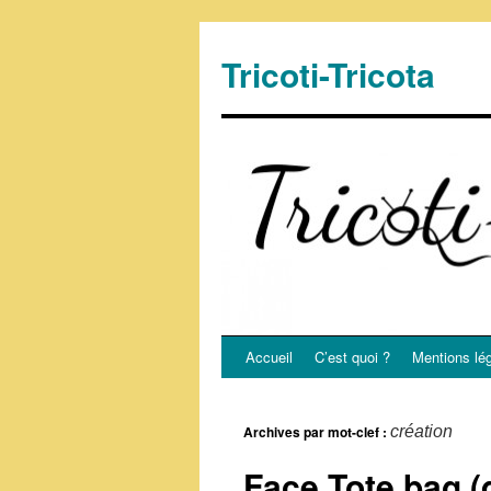
Tricoti-Tricota
Accueil
C’est quoi ?
Mentions lé
Archives par mot-clef :
création
Face Tote bag (d