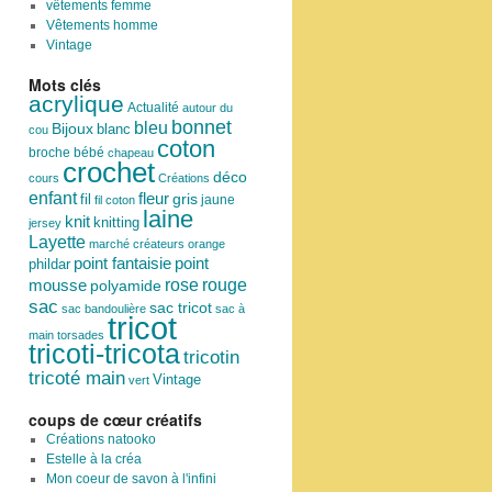
vêtements femme
Vêtements homme
Vintage
Mots clés
acrylique
Actualité
autour du
bonnet
bleu
Bijoux
blanc
cou
coton
broche
bébé
chapeau
crochet
déco
cours
Créations
enfant
fleur
fil
gris
jaune
fil coton
laine
knit
knitting
jersey
Layette
marché créateurs
orange
point
point fantaisie
phildar
rose
mousse
rouge
polyamide
sac
sac tricot
sac bandoulière
sac à
tricot
main
torsades
tricoti-tricota
tricotin
tricoté main
Vintage
vert
coups de cœur créatifs
Créations natooko
Estelle à la créa
Mon coeur de savon à l'infini