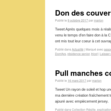
Don des couver
Publié le
9 octobre 2017
par
marion
Tweet Après quelques mois à réalis
venu le temps d’en faire don à la 
ont mis tout leur coeur à cet ouv
Publié dans
Actualité
|
Marqué avec
assoc
Domitys
,
résidence senior
,
tricot
|
Laisser
Pull manches co
Publié le
16 mars 2017
par
marion
Tweet Un rayon de soleil et hop un
ma dernière création fraîchement t
ajouré avec empiècement jersey.
Publié dans
Collection Résille
,
explicatio