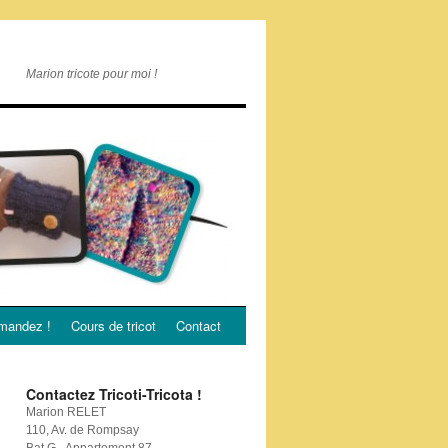
Marion tricote pour moi !
andez !
Cours de tricot
Contact
Contactez Tricoti-Tricota !
Marion RELET
110, Av. de Rompsay