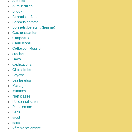
Astuces
Autour du cou
Bijoux
Bonnets enfant
Bonnets homme
Bonnets, bérets… (femme)
Cache-épaules
Chapeaux
Chaussons
Collection Résille
crochet
Déco
explications
Gilets, boléros
Layette
Les farfelus
Mariage
Mitaines
Non classé
Personnalisation
Pulls femme
Sacs
tricot
tutos
Vêtements enfant