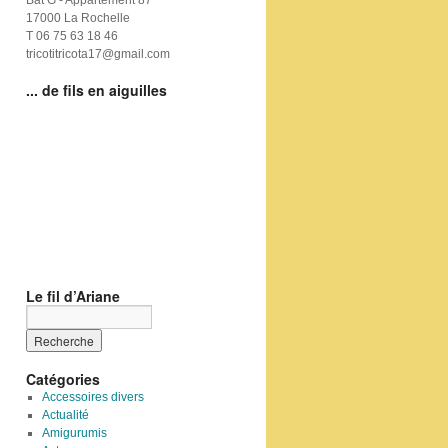
Bat G - Appartement 87
17000 La Rochelle
T 06 75 63 18 46
tricotitricota17@gmail.com
... de fils en aiguilles
Le fil d’Ariane
Catégories
Accessoires divers
Actualité
Amigurumis