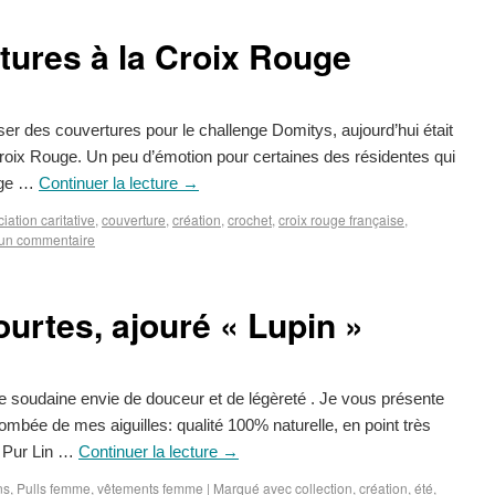
tures à la Croix Rouge
er des couvertures pour le challenge Domitys, aujourd’hui était
Croix Rouge. Un peu d’émotion pour certaines des résidentes qui
rage …
Continuer la lecture
→
iation caritative
,
couverture
,
création
,
crochet
,
croix rouge française
,
 un commentaire
urtes, ajouré « Lupin »
e soudaine envie de douceur et de légèreté . Je vous présente
ombée de mes aiguilles: qualité 100% naturelle, en point très
 Pur Lin …
Continuer la lecture
→
ns
,
Pulls femme
,
vêtements femme
|
Marqué avec
collection
,
création
,
été
,