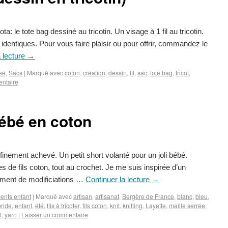
a: le tote bag dessiné au tricotin. Un visage à 1 fil au tricotin.
 identiques. Pour vous faire plaisir ou pour offrir, commandez le
a lecture
→
sé
,
Sacs
|
Marqué avec
coton
,
création
,
dessin
,
fil
,
sac
,
tote bag
,
tricot
,
entaire
ébé en coton
nfinement achevé. Un petit short volanté pour un joli bébé.
 de fils coton, tout au crochet. Je me suis inspirée d’un
llement de modificiations …
Continuer la lecture
→
ents enfant
|
Marqué avec
artisan
,
artisanat
,
Bergère de France
,
blanc
,
bleu
,
ride
,
enfant
,
été
,
fils à tricoter
,
fils coton
,
knit
,
knitting
,
Layette
,
maille serrée
,
t
,
yarn
|
Laisser un commentaire