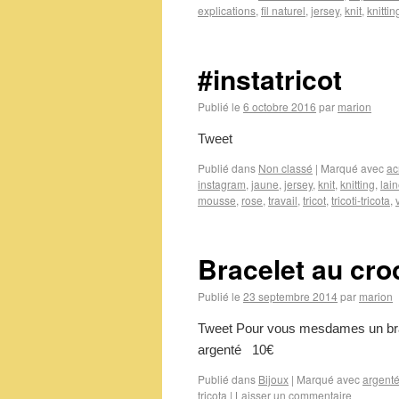
explications
,
fil naturel
,
jersey
,
knit
,
knittin
#instatricot
Publié le
6 octobre 2016
par
marion
Tweet
Publié dans
Non classé
|
Marqué avec
ac
instagram
,
jaune
,
jersey
,
knit
,
knitting
,
lai
mousse
,
rose
,
travail
,
tricot
,
tricoti-tricota
,
Bracelet au cro
Publié le
23 septembre 2014
par
marion
Tweet Pour vous mesdames un bracel
argenté 10€
Publié dans
Bijoux
|
Marqué avec
argent
tricota
|
Laisser un commentaire