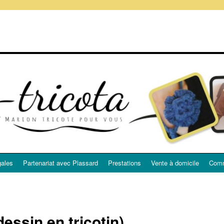
gales
Partenariat avec Plassard
Prestations
Vente à domicile
Comm
essin en tricotin)