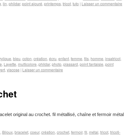
g
,
lin
,
phildar
,
point ajouré
,
printemps
,
tricot
,
tuto
|
Laisser un commentaire
rylique
,
bleu
,
coton
,
création
,
écru
,
enfant
,
femme
,
fils
,
homme
,
insatricot
,
ne
,
Layette
,
multicolore
,
phildar
,
photo
,
plassard
,
point fantaisie
,
point
vert
,
viscose
|
Laisser un commentaire
chet
et original au crochet. fil métallisé, chaîne et fermoir métal
é
,
Bijoux
,
bracelet
,
coeur
,
création
,
crochet
,
fermoir
,
fil
,
métal
,
tricot
,
tricoti-