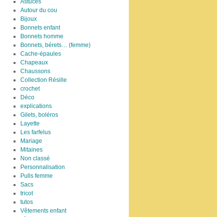
Astuces
Autour du cou
Bijoux
Bonnets enfant
Bonnets homme
Bonnets, bérets… (femme)
Cache-épaules
Chapeaux
Chaussons
Collection Résille
crochet
Déco
explications
Gilets, boléros
Layette
Les farfelus
Mariage
Mitaines
Non classé
Personnalisation
Pulls femme
Sacs
tricot
tutos
Vêtements enfant