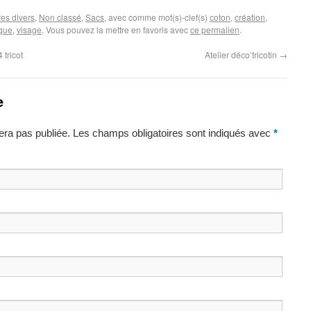
es divers
,
Non classé
,
Sacs
, avec comme mot(s)-clef(s)
coton
,
création
,
que
,
visage
. Vous pouvez la mettre en favoris avec
ce permalien
.
 tricot
Atelier déco’tricotin
→
e
ra pas publiée. Les champs obligatoires sont indiqués avec
*