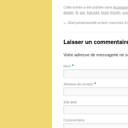
Cette entrée a été publiée dans
Accessoir
dessin
,
fil
,
sac
,
tote bag
,
tricot
,
tricotin
,
uni
←
Gilet printemps/été enfant, manches 3/4
Laisser un commentair
Votre adresse de messagerie ne se
Nom
*
Adresse de contact
*
Site web
Commentaire