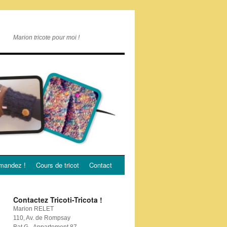
Marion tricote pour moi !
andez !
Cours de tricot
Contact
Contactez Tricoti-Tricota !
Marion RELET
110, Av. de Rompsay