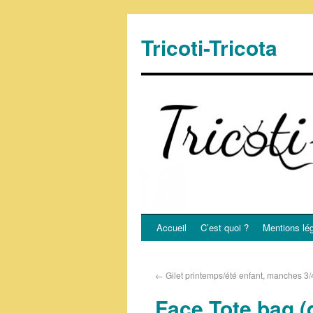
Tricoti-Tricota
Accueil
C’est quoi ?
Mentions lé
←
Gilet printemps/été enfant, manches 3/4
Face Tote bag (d