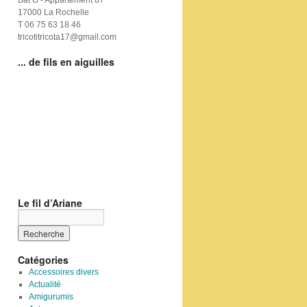
Bat G - Appartement 87
17000 La Rochelle
T 06 75 63 18 46
tricotitricota17@gmail.com
... de fils en aiguilles
Le fil d’Ariane
Catégories
Accessoires divers
Actualité
Amigurumis