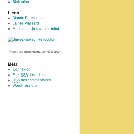
Stellablue
Liens
Blonde Paresseuse
Laines Plassard
Mon coeur de savon à l'infini
Retrouvez
tricoti-tricota
sur
Hellocoton
Méta
Connexion
Flux
RSS
des articles
RSS
des commentaires
WordPress.org