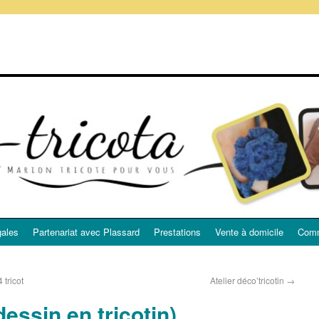
gales
Partenariat avec Plassard
Prestations
Vente à domicile
Comm
 tricot
Atelier déco’tricotin
→
essin en tricotin)