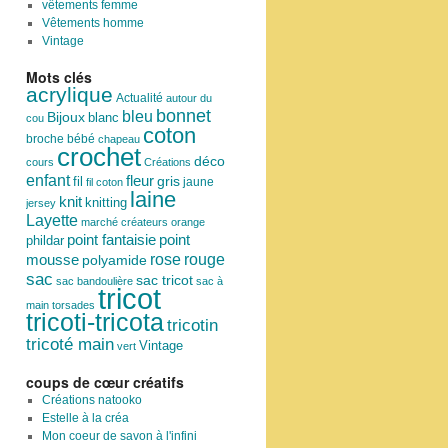
vêtements femme
Vêtements homme
Vintage
Mots clés
acrylique
Actualité
autour du
bonnet
bleu
Bijoux
blanc
cou
coton
broche
bébé
chapeau
crochet
déco
cours
Créations
enfant
fleur
fil
gris
jaune
fil coton
laine
knit
knitting
jersey
Layette
marché créateurs
orange
point
point fantaisie
phildar
rose
mousse
rouge
polyamide
sac
sac tricot
sac bandoulière
sac à
tricot
main
torsades
tricoti-tricota
tricotin
tricoté main
Vintage
vert
coups de cœur créatifs
Créations natooko
Estelle à la créa
Mon coeur de savon à l'infini