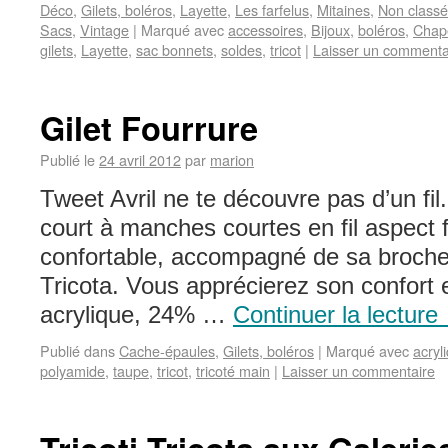
Déco
,
Gilets, boléros
,
Layette
,
Les farfelus
,
Mitaines
,
Non classé
Sacs
,
Vintage
|
Marqué avec
accessoires
,
Bijoux
,
boléros
,
Chap
gilets
,
Layette
,
sac bonnets
,
soldes
,
tricot
|
Laisser un commenta
Gilet Fourrure
Publié le
24 avril 2012
par
marion
Tweet Avril ne te découvre pas d’un fil.
court à manches courtes en fil aspect 
confortable, accompagné de sa broche
Tricota. Vous apprécierez son confort
acrylique, 24% …
Continuer la lecture
Publié dans
Cache-épaules
,
Gilets, boléros
|
Marqué avec
acryl
polyamide
,
taupe
,
tricot
,
tricoté main
|
Laisser un commentaire