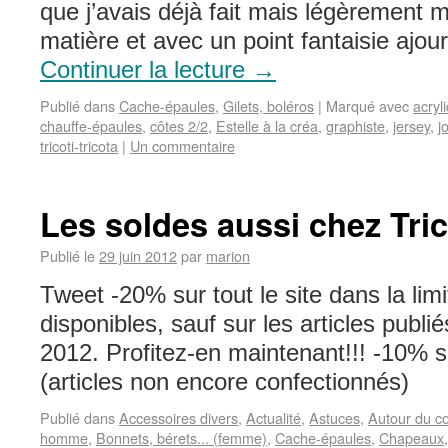
que j’avais déjà fait mais légèrement m
matière et avec un point fantaisie ajo
Continuer la lecture
→
Publié dans
Cache-épaules
,
Gilets, boléros
|
Marqué avec
acryl
chauffe-épaules
,
côtes 2/2
,
Estelle à la créa
,
graphiste
,
jersey
,
j
tricoti-tricota
|
Un commentaire
Les soldes aussi chez Tric
Publié le
29 juin 2012
par
marion
Tweet -20% sur tout le site dans la lim
disponibles, sauf sur les articles publi
2012. Profitez-en maintenant!!! -10%
(articles non encore confectionnés)
Publié dans
Accessoires divers
,
Actualité
,
Astuces
,
Autour du c
homme
,
Bonnets, bérets... (femme)
,
Cache-épaules
,
Chapeaux