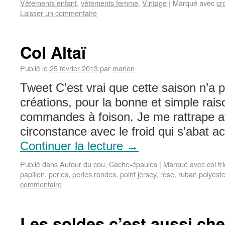
Vêtements enfant
,
vêtements femme
,
Vintage
|
Marqué avec
cr
Laisser un commentaire
Col Altaï
Publié le
25 février 2013
par
marion
Tweet C’est vrai que cette saison n’a 
créations, pour la bonne et simple rais
commandes à foison. Je me rattrape a
circonstance avec le froid qui s’abat 
Continuer la lecture
→
Publié dans
Autour du cou
,
Cache-épaules
|
Marqué avec
col tr
papillon
,
perles
,
perles rondes
,
point jersey
,
rose
,
ruban polyeste
commentaire
Les soldes c’est aussi chez