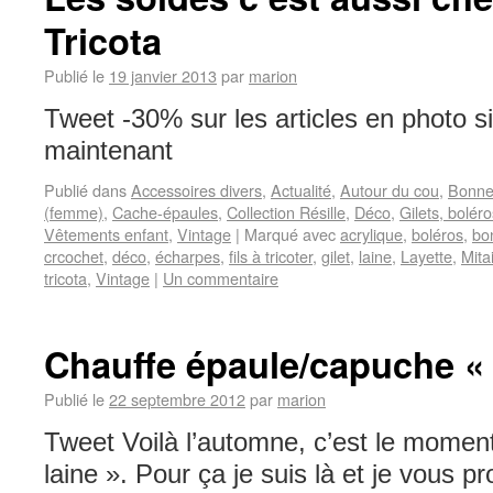
Tricota
Publié le
19 janvier 2013
par
marion
Tweet -30% sur les articles en photo s
maintenant
Publié dans
Accessoires divers
,
Actualité
,
Autour du cou
,
Bonne
(femme)
,
Cache-épaules
,
Collection Résille
,
Déco
,
Gilets, boléro
Vêtements enfant
,
Vintage
|
Marqué avec
acrylique
,
boléros
,
bo
crcochet
,
déco
,
écharpes
,
fils à tricoter
,
gilet
,
laine
,
Layette
,
Mita
tricota
,
Vintage
|
Un commentaire
Chauffe épaule/capuche «
Publié le
22 septembre 2012
par
marion
Tweet Voilà l’automne, c’est le moment 
laine ». Pour ça je suis là et je vous 