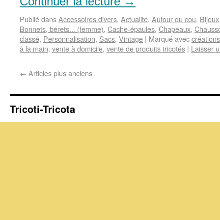
Continuer la lecture
→
Publié dans
Accessoires divers
,
Actualité
,
Autour du cou
,
Bijoux
Bonnets, bérets... (femme)
,
Cache-épaules
,
Chapeaux
,
Chauss
classé
,
Personnalisation
,
Sacs
,
Vintage
|
Marqué avec
créations
à la main
,
vente à domicile
,
vente de produits tricotés
|
Laisser 
←
Articles plus anciens
Tricoti-Tricota