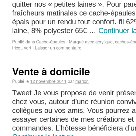
quitter nos « petites laines ». Pour par
fraîcheurs matinales ce cache-épaules s
épais pour un rendu tout confort. fil 6
laine, 8% polyester 65€ …
Continuer l
Publié dans
Cache-épaules
|
Marqué avec
acrylique
,
caches-ép
tricot
,
vert
|
Laisser un commentaire
Vente à domicile
Publié le
12 novembre 2011
par
marion
Tweet Je vous propose de venir prése
chez vous, autour d’une réunion convi
collègues ou vos amis. Vous pourrez ain
essayer certaines de mes créations et
commandes. L’hôtesse bénéficiera d’u