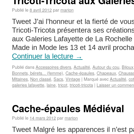
Tricoti-Tricota aux Galerie
Publié le
8 avril 2012
par
marion
Tweet J’ai l’honneur et la fierté de vo
Tricoti-Tricota présentera ses créations
aux Galeries Lafayette de La Rochelle 
Made in Mode les 13 et 14 avril procha
Continuer la lecture
→
Publié dans
Accessoires divers
,
Actualité
,
Autour du cou
,
Bijoux
Bonnets, bérets... (femme)
,
Cache-épaules
,
Chapeaux
,
Chauss
Mitaines
,
Non classé
,
Sacs
,
Vintage
|
Marqué avec
Actualité
,
co
galeries lafayette
,
laine
,
tricot
,
tricoti-tricota
|
Laisser un commen
Cache-épaules Médiéval
Publié le
14 mars 2012
par
marion
Tweet Malgré les apparences il n’est 