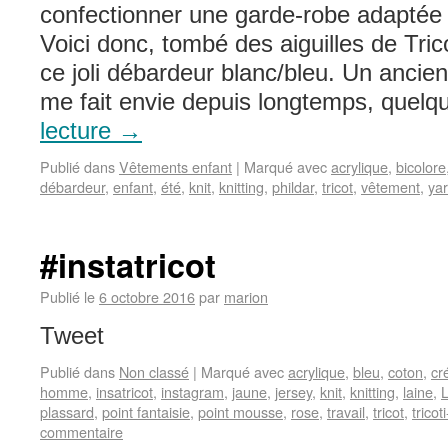
confectionner une garde-robe adaptée 
Voici donc, tombé des aiguilles de Trico
ce joli débardeur blanc/bleu. Un ancie
me fait envie depuis longtemps, quel
lecture
→
Publié dans
Vêtements enfant
|
Marqué avec
acrylique
,
bicolore
débardeur
,
enfant
,
été
,
knit
,
knitting
,
phildar
,
tricot
,
vêtement
,
ya
#instatricot
Publié le
6 octobre 2016
par
marion
Tweet
Publié dans
Non classé
|
Marqué avec
acrylique
,
bleu
,
coton
,
cr
homme
,
insatricot
,
instagram
,
jaune
,
jersey
,
knit
,
knitting
,
laine
,
L
plassard
,
point fantaisie
,
point mousse
,
rose
,
travail
,
tricot
,
tricot
commentaire