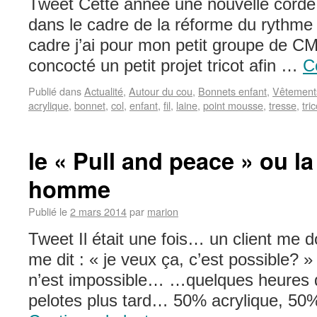
Tweet Cette année une nouvelle corde 
dans le cadre de la réforme du rythme
cadre j’ai pour mon petit groupe de C
concocté un petit projet tricot afin …
C
Publié dans
Actualité
,
Autour du cou
,
Bonnets enfant
,
Vêtement
acrylique
,
bonnet
,
col
,
enfant
,
fil
,
laine
,
point mousse
,
tresse
,
tric
le « Pull and peace » ou la
homme
Publié le
2 mars 2014
par
marion
Tweet Il était une fois… un client me 
me dit : « je veux ça, c’est possible? » 
n’est impossible… …quelques heures de
pelotes plus tard… 50% acrylique, 5