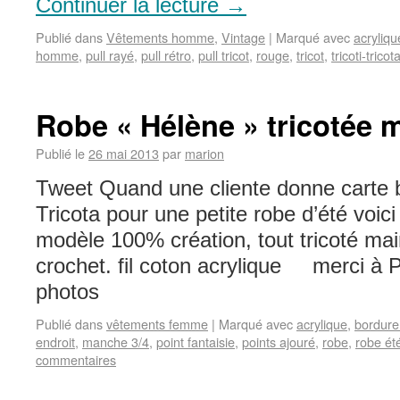
Continuer la lecture
→
Publié dans
Vêtements homme
,
Vintage
|
Marqué avec
acryliqu
homme
,
pull rayé
,
pull rétro
,
pull tricot
,
rouge
,
tricot
,
tricoti-tricot
Robe « Hélène » tricotée 
Publié le
26 mai 2013
par
marion
Tweet Quand une cliente donne carte b
Tricota pour une petite robe d’été voici 
modèle 100% création, tout tricoté ma
crochet. fil coton acrylique merci à P
photos
Publié dans
vêtements femme
|
Marqué avec
acrylique
,
bordure
endroit
,
manche 3/4
,
point fantaisie
,
points ajouré
,
robe
,
robe ét
commentaires