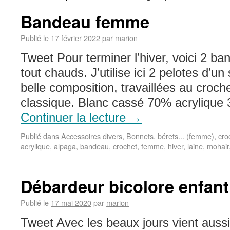
Bandeau femme
Publié le
17 février 2022
par
marion
Tweet Pour terminer l’hiver, voici 2 b
tout chauds. J’utilise ici 2 pelotes d’u
belle composition, travaillées au croc
classique. Blanc cassé 70% acry
Continuer la lecture
→
Publié dans
Accessoires divers
,
Bonnets, bérets... (femme)
,
cro
acrylique
,
alpaga
,
bandeau
,
crochet
,
femme
,
hiver
,
laine
,
mohair
Débardeur bicolore enfant
Publié le
17 mai 2020
par
marion
Tweet Avec les beaux jours vient aussi