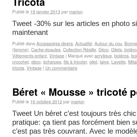
Tricota
Publié le
19 janvier 2013
par
marion
Tweet -30% sur les articles en photo s
maintenant
Publié dans
Accessoires divers
,
Actualité
,
Autour du cou
,
Bonne
(femme)
,
Cache-épaules
,
Collection Résille
,
Déco
,
Gilets, boléro
Vêtements enfant
,
Vintage
|
Marqué avec
acrylique
,
boléros
,
bo
crcochet
,
déco
,
écharpes
,
fils à tricoter
,
gilet
,
laine
,
Layette
,
Mita
tricota
,
Vintage
|
Un commentaire
Béret « Mousse » tricoté 
Publié le
16 octobre 2012
par
marion
Tweet Un béret c’est toujours très chi
pratique: ça tient pas forcément bien s
c’est pas très couvrant. Avec le modèle 