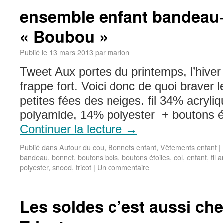
ensemble enfant bandeau+
« Boubou »
Publié le
13 mars 2013
par
marion
Tweet Aux portes du printemps, l’hiver 
frappe fort. Voici donc de quoi braver l
petites fées des neiges. fil 34% acryl
polyamide, 14% polyester + boutons
Continuer la lecture
→
Publié dans
Autour du cou
,
Bonnets enfant
,
Vêtements enfant
|
bandeau
,
bonnet
,
boutons bois
,
boutons étoiles
,
col
,
enfant
,
fil 
polyester
,
snood
,
tricot
|
Un commentaire
Les soldes c’est aussi chez