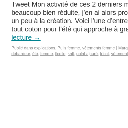
Tweet Mon activité de ces 2 derniers 
beaucoup bien réduite, j’en ai alors pr
un peu à la création. Voici l’une d’entr
tout coton pour l’été qui approche à 
lecture
→
Publié dans
explications
,
Pulls femme
,
vêtements femme
|
Marq
débardeur
,
été
,
femme
,
ficelle
,
knit
,
point ajouré
,
tricot
,
vêtement