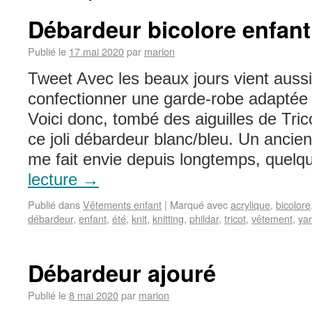
Débardeur bicolore enfant
Publié le
17 mai 2020
par
marion
Tweet Avec les beaux jours vient aussi
confectionner une garde-robe adaptée 
Voici donc, tombé des aiguilles de Trico
ce joli débardeur blanc/bleu. Un ancie
me fait envie depuis longtemps, quel
lecture
→
Publié dans
Vêtements enfant
|
Marqué avec
acrylique
,
bicolore
débardeur
,
enfant
,
été
,
knit
,
knitting
,
phildar
,
tricot
,
vêtement
,
ya
Débardeur ajouré
Publié le
8 mai 2020
par
marion