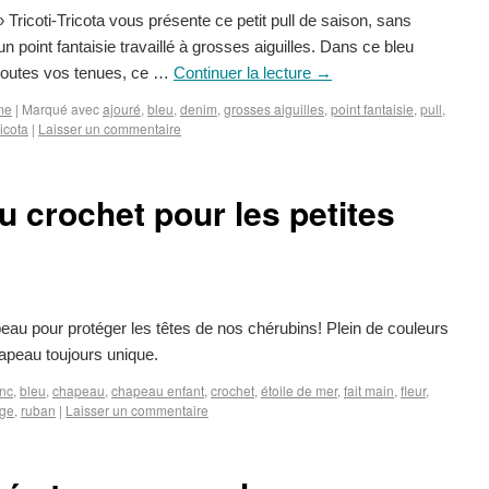
» Tricoti-Tricota vous présente ce petit pull de saison, sans
point fantaisie travaillé à grosses aiguilles. Dans ce bleu
toutes vos tenues, ce …
Continuer la lecture
→
me
|
Marqué avec
ajouré
,
bleu
,
denim
,
grosses aiguilles
,
point fantaisie
,
pull
,
ricota
|
Laisser un commentaire
 crochet pour les petites
hapeau pour protéger les têtes de nos chérubins! Plein de couleurs
chapeau toujours unique.
nc
,
bleu
,
chapeau
,
chapeau enfant
,
crochet
,
étoile de mer
,
fait main
,
fleur
,
uge
,
ruban
|
Laisser un commentaire