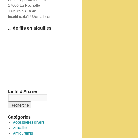
Bat G - Appartement 87
17000 La Rochelle
T 06 75 63 18 46
tricotitricota17@gmail.com
... de fils en aiguilles
Le fil d’Ariane
Catégories
Accessoires divers
Actualité
Amigurumis