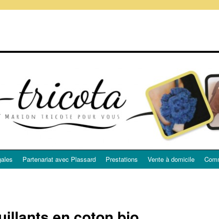
gales
Partenariat avec Plassard
Prestations
Vente à domicile
Comm
llants en coton bio