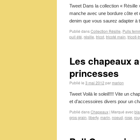
Tweet Dans la collection « Résille 
manche avec une bordure côte et un 
denim que vous saurez adapter à 
Publié dans
Collection Résille
,
Pulls fem
pull été
,
résille
,
tricot
,
tricoté main
,
tricoti-t
Les chapeaux au
princesses
Publié le
3 mai 2012
par
marion
Tweet Voilà le soleil!!!! Vite un c
et d’accessoires divers pour un 
Publié dans
Chapeaux
|
Marqué avec
bla
gros grain
,
liberty
,
marin
,
noeud
,
rose
,
ro