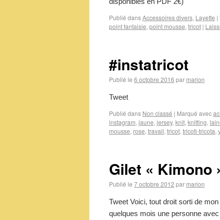
disponibles en PDF 2€)
Publié dans
Accessoires divers
,
Layette
|
point fantaisie
,
point mousse
,
tricot
|
Laiss
#instatricot
Publié le
6 octobre 2016
par
marion
Tweet
Publié dans
Non classé
|
Marqué avec
ac
instagram
,
jaune
,
jersey
,
knit
,
knitting
,
lai
mousse
,
rose
,
travail
,
tricot
,
tricoti-tricota
,
Gilet « Kimono »
Publié le
7 octobre 2012
par
marion
Tweet Voici, tout droit sorti de mon
quelques mois une personne avec 