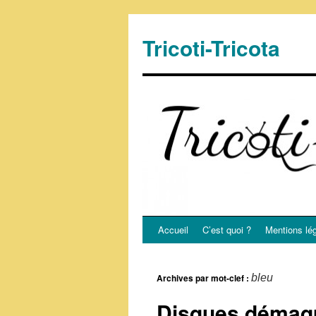
Tricoti-Tricota
Accueil
C’est quoi ?
Mentions lé
Archives par mot-clef :
bleu
Disques démaqui