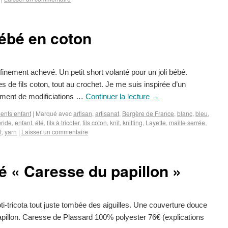
ébé en coton
nfinement achevé. Un petit short volanté pour un joli bébé.
 de fils coton, tout au crochet. Je me suis inspirée d’un
llement de modificiations …
Continuer la lecture
→
ents enfant
|
Marqué avec
artisan
,
artisanat
,
Bergère de France
,
blanc
,
bleu
,
ride
,
enfant
,
été
,
fils à tricoter
,
fils coton
,
knit
,
knitting
,
Layette
,
maille serrée
,
t
,
yarn
|
Laisser un commentaire
 « Caresse du papillon »
ti-tricota tout juste tombée des aiguilles. Une couverture douce
pillon. Caresse de Plassard 100% polyester 76€ (explications