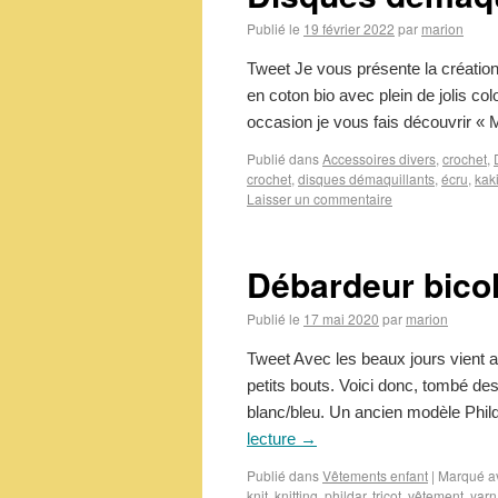
Publié le
19 février 2022
par
marion
Tweet Je vous présente la créatio
en coton bio avec plein de jolis co
occasion je vous fais découvrir 
Publié dans
Accessoires divers
,
crochet
,
crochet
,
disques démaquillants
,
écru
,
kak
Laisser un commentaire
Débardeur bicol
Publié le
17 mai 2020
par
marion
Tweet Avec les beaux jours vient a
petits bouts. Voici donc, tombé des a
blanc/bleu. Un ancien modèle Phil
lecture
→
Publié dans
Vêtements enfant
|
Marqué a
knit
,
knitting
,
phildar
,
tricot
,
vêtement
,
yarn