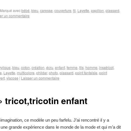
Marqué avec
bébé
,
bleu
,
caresse
,
couverture
,
fil
,
Layette
,
papillon
,
plassard
,
er un commentaire
rylique
,
bleu
,
coton
,
création
,
écru
,
enfant
,
femme
,
fils
,
homme
,
insatricot
,
ne
,
Layette
,
multicolore
,
phildar
,
photo
,
plassard
,
point fantaisie
,
point
vert
,
viscose
|
Laisser un commentaire
 tricot,tricotin enfant
 imagination, ce modèle un peu farfelu. J’ai rencontré il y a
une grande expérience dans le monde de la mode et qui m’a dit