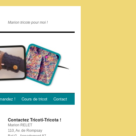
Marion tricote pour moi !
andez !
Cours de tricot
Contact
Contactez Tricoti-Tricota !
Marion RELET
110, Av. de Rompsay