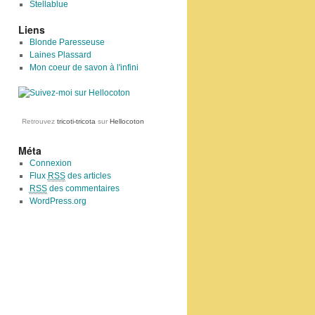
Stellablue
Liens
Blonde Paresseuse
Laines Plassard
Mon coeur de savon à l'infini
Retrouvez
tricoti-tricota
sur
Hellocoton
Méta
Connexion
Flux
RSS
des articles
RSS
des commentaires
WordPress.org