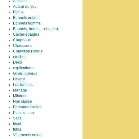
Astuces
Autour du cou
Bijoux
Bonnets enfant
Bonnets homme
Bonnets, bérets… (femme)
Cache-épaules
Chapeaux
Chaussons
Collection Résille
crochet
Déco
explications
Gilets, boléros
Layette
Les farfelus
Mariage
Mitaines
Non classé
Personnalisation
Pulls femme
Sacs
tricot
tutos
Vêtements enfant