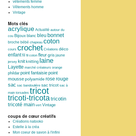
vêtements femme
Vêtements homme
Vintage
Mots clés
acrylique
Actualité
autour du
bonnet
bleu
Bijoux
blanc
cou
coton
broche
bébé
chapeau
crochet
déco
cours
Créations
enfant
fleur
fil
gris
jaune
fil coton
laine
knit
knitting
jersey
Layette
marché créateurs
orange
point
point fantaisie
phildar
rose
mousse
rouge
polyamide
sac
sac tricot
sac bandoulière
sac à
tricot
main
torsades
tricoti-tricota
tricotin
tricoté main
Vintage
vert
coups de cœur créatifs
Créations natooko
Estelle à la créa
Mon coeur de savon à l'infini