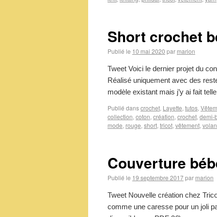
Short crochet b
Publié le
10 mai 2020
par
marion
Tweet Voici le dernier projet du co
Réalisé uniquement avec des restes
modèle existant mais j’y ai fait te
Publié dans
crochet
,
Layette
,
tutos
,
Vêtem
collection
,
coton
,
création
,
crochet
,
demi-b
mode
,
rouge
,
short
,
tricot
,
vêtement
,
volan
Couverture bébé
Publié le
19 septembre 2017
par
marion
Tweet Nouvelle création chez Trico
comme une caresse pour un joli pa