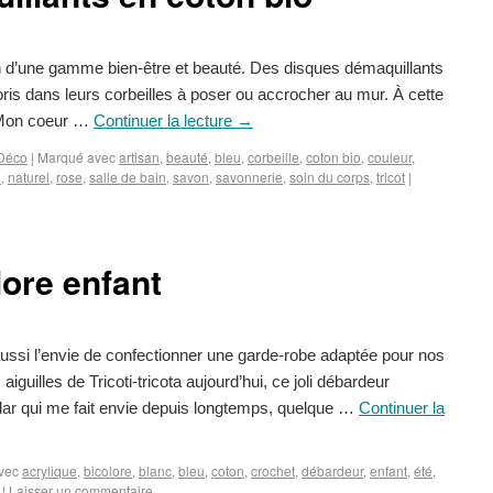
n d’une gamme bien-être et beauté. Des disques démaquillants
loris dans leurs corbeilles à poser ou accrocher au mur. À cette
« Mon coeur …
Continuer la lecture
→
Déco
|
Marqué avec
artisan
,
beauté
,
bleu
,
corbeille
,
coton bio
,
couleur
,
i
,
naturel
,
rose
,
salle de bain
,
savon
,
savonnerie
,
soin du corps
,
tricot
|
ore enfant
ussi l’envie de confectionner une garde-robe adaptée pour nos
iguilles de Tricoti-tricota aujourd’hui, ce joli débardeur
dar qui me fait envie depuis longtemps, quelque …
Continuer la
vec
acrylique
,
bicolore
,
blanc
,
bleu
,
coton
,
crochet
,
débardeur
,
enfant
,
été
,
|
Laisser un commentaire