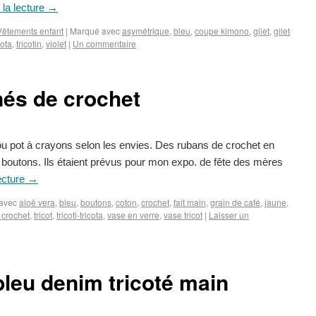
 la lecture
→
Vêtements enfant
|
Marqué avec
asymétrique
,
bleu
,
coupe kimono
,
gilet
,
gilet
cota
,
tricotin
,
violet
|
Un commentaire
és de crochet
u pot à crayons selon les envies. Des rubans de crochet en
 boutons. Ils étaient prévus pour mon expo. de fête des mères
ecture
→
avec
aloë vera
,
bleu
,
boutons
,
coton
,
crochet
,
fait main
,
grain de café
,
jaune
,
 crochet
,
tricot
,
tricoti-tricota
,
vase en verre
,
vase tricot
|
Laisser un
 bleu denim tricoté main