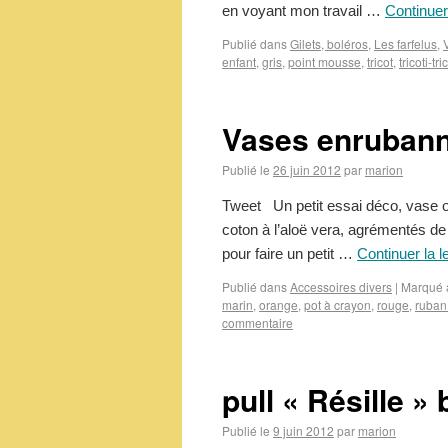
en voyant mon travail …
Continuer
Publié dans
Gilets, boléros
,
Les farfelus
,
enfant
,
gris
,
point mousse
,
tricot
,
tricoti-tri
Vases enrubann
Publié le
26 juin 2012
par
marion
Tweet Un petit essai déco, vase o
coton à l’aloë vera, agrémentés de
pour faire un petit …
Continuer la l
Publié dans
Accessoires divers
|
Marqué 
marin
,
orange
,
pot à crayon
,
rouge
,
ruban
commentaire
pull « Résille »
Publié le
9 juin 2012
par
marion