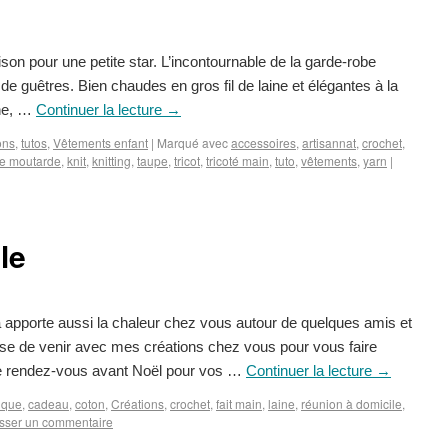
son pour une petite star. L’incontournable de la garde-robe
aire de guêtres. Bien chaudes en gros fil de laine et élégantes à la
ne, …
Continuer la lecture
→
ons
,
tutos
,
Vêtements enfant
|
Marqué avec
accessoires
,
artisannat
,
crochet
,
e moutarde
,
knit
,
knitting
,
taupe
,
tricot
,
tricoté main
,
tuto
,
vêtements
,
yarn
|
le
ta apporte aussi la chaleur chez vous autour de quelques amis et
se de venir avec mes créations chez vous pour vous faire
te rendez-vous avant Noël pour vos …
Continuer la lecture
→
ique
,
cadeau
,
coton
,
Créations
,
crochet
,
fait main
,
laine
,
réunion à domicile
,
sser un commentaire