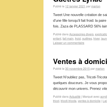
Publié le
12 janvier 2021
par
marion
Tweet Une nouvelle création de sai
d’une fille lorsqu’il fait froid: la p
fois. Zaza de PLASSARD 56% lai
Publié dans
Accessoires divers
,
explicati
enfant
,
fait main
,
froid
,
guêtres
,
hiver
,
jaun
Laisser un commentaire
Ventes à domici
Publié le
30 novembre 2015
par
marion
Tweet N’oubliez pas, Tricoti-Trico
quelques douceurs. Je vous propo
découvrir mon univers. Prenez vi
Publié dans
Actualité
|
Marqué avec
acryl
tricot
,
tricoti-tricota
,
ventes à domicile
|
Lai