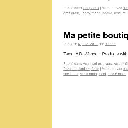
Publié dans
Chapeaux
|
Marqué avec
bla
gros grain
,
liberty
,
marin
,
noeud
,
rose
,
ro
Ma petite bout
Publié le
6 juillet 2011
par
marion
Tweet // DaWanda – Products with
Publié dans
Accessoires divers
,
Actualité
Personnalisation
,
Sacs
|
Marqué avec
ble
sac à dos
,
sac à main
,
tricot
,
tricoté main
|