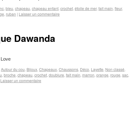
nc
,
bleu
,
chapeau
,
chapeau enfant
,
crochet
,
étoile de mer
,
fait main
,
fleur
,
uge
,
ruban
|
Laisser un commentaire
ique Dawanda
 Love
,
Autour du cou
,
Bijoux
,
Chapeaux
,
Chaussons
,
Déco
,
Layette
,
Non classé
,
u
,
broche
,
chapeau
,
crochet
,
doublure
,
fait main
,
marron
,
orange
,
rouge
,
sac
,
Laisser un commentaire