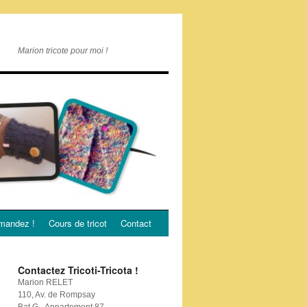
Marion tricote pour moi !
andez !
Cours de tricot
Contact
Contactez Tricoti-Tricota !
Marion RELET
110, Av. de Rompsay