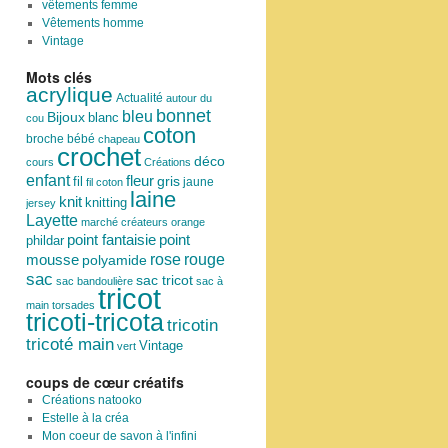
vêtements femme
Vêtements homme
Vintage
Mots clés
acrylique
Actualité
autour du
bonnet
bleu
Bijoux
blanc
cou
coton
broche
bébé
chapeau
crochet
déco
cours
Créations
enfant
fleur
fil
gris
jaune
fil coton
laine
knit
knitting
jersey
Layette
marché créateurs
orange
point
point fantaisie
phildar
rose
mousse
rouge
polyamide
sac
sac tricot
sac bandoulière
sac à
tricot
main
torsades
tricoti-tricota
tricotin
tricoté main
Vintage
vert
coups de cœur créatifs
Créations natooko
Estelle à la créa
Mon coeur de savon à l'infini