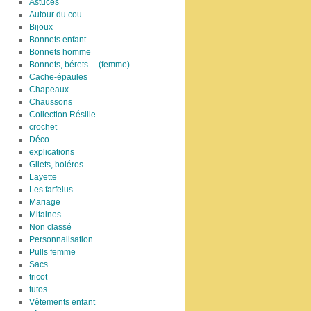
Astuces
Autour du cou
Bijoux
Bonnets enfant
Bonnets homme
Bonnets, bérets… (femme)
Cache-épaules
Chapeaux
Chaussons
Collection Résille
crochet
Déco
explications
Gilets, boléros
Layette
Les farfelus
Mariage
Mitaines
Non classé
Personnalisation
Pulls femme
Sacs
tricot
tutos
Vêtements enfant