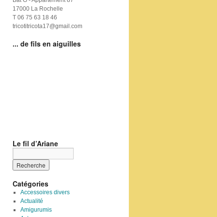
Bat G - Appartement 87
17000 La Rochelle
T 06 75 63 18 46
tricotitricota17@gmail.com
... de fils en aiguilles
Le fil d’Ariane
Catégories
Accessoires divers
Actualité
Amigurumis