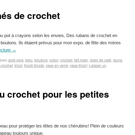
és de crochet
u pot à crayons selon les envies. Des rubans de crochet en
 boutons. Ils étaient prévus pour mon expo. de fête des mères
ecture
→
avec
aloë vera
,
bleu
,
boutons
,
coton
,
crochet
,
fait main
,
grain de café
,
jaune
,
 crochet
,
tricot
,
tricoti-tricota
,
vase en verre
,
vase tricot
|
Laisser un
 crochet pour les petites
hapeau pour protéger les têtes de nos chérubins! Plein de couleurs
chapeau toujours unique.