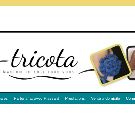
gales
Partenariat avec Plassard
Prestations
Vente à domicile
Comm