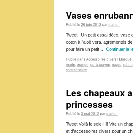
Vases enrubann
Publié le
26 juin 2012
par
marion
Tweet Un petit essai déco, vase o
coton à l’aloë vera, agrémentés de
pour faire un petit …
Continuer la l
Publié dans
Accessoires divers
|
Marqué 
marin
,
orange
,
pot à crayon
,
rouge
,
ruban
commentaire
Les chapeaux au
princesses
Publié le
3 mai 2012
par
marion
Tweet Voilà le soleil!!!! Vite un c
et d’accessoires divers pour un 