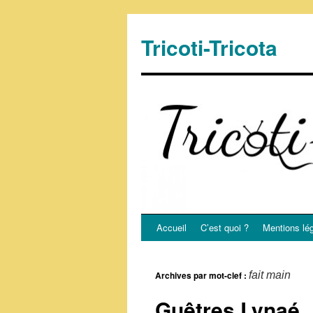
Tricoti-Tricota
Accueil
C’est quoi ?
Mentions lé
Archives par mot-clef :
fait main
Guêtres Lynaé