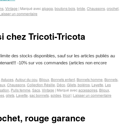
ns
,
Vintage
|
Marqué avec
alpaga
,
boutons bois
,
bride
,
Chaussons
,
crochet
,
Laisser un commentaire
 chez Tricoti-Tricota
limite des stocks disponibles, sauf sur les articles publiés au
intenant!!! -10% sur vos commandes (articles non encore
,
Astuces
,
Autour du cou
,
Bijoux
,
Bonnets enfant
,
Bonnets homme
,
Bonnets,
aux
,
Chaussons
,
Collection Résille
,
Déco
,
Gilets, boléros
,
Layette
,
Les
sation
,
Pulls femme
,
Sacs
,
Vintage
|
Marqué avec
accessoires
,
Bijoux
,
pes
,
gilets
,
Layette
,
sac bonnets
,
soldes
,
tricot
|
Laisser un commentaire
ochet, rouge garance