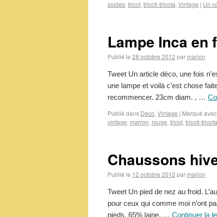
soldes
,
tricot
,
tricoti-tricota
,
Vintage
|
Un c
Lampe Inca en f
Publié le
28 octobre 2012
par
marion
Tweet Un article déco, une fois n’e
une lampe et voilà c’est chose fai
recommencer. 23cm diam. , …
Co
Publié dans
Déco
,
Vintage
|
Marqué avec
vintage
,
marron
,
rouge
,
tricot
,
tricoti-tricot
Chaussons hive
Publié le
12 octobre 2012
par
marion
Tweet Un pied de nez au froid. L’a
pour ceux qui comme moi n’ont pas 
pieds. 65% laine, …
Continuer la l