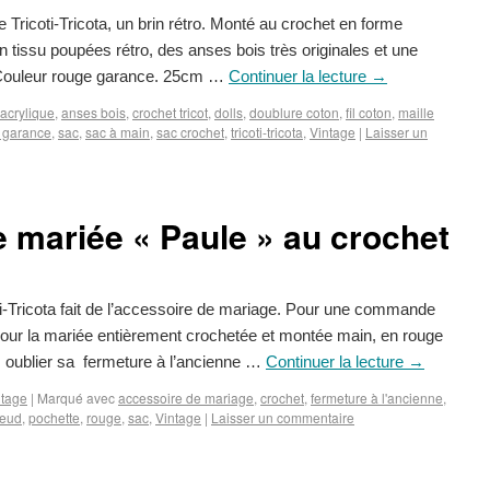
Tricoti-Tricota, un brin rétro. Monté au crochet en forme
 tissu poupées rétro, des anses bois très originales et une
 Couleur rouge garance. 25cm …
Continuer la lecture
→
acrylique
,
anses bois
,
crochet tricot
,
dolls
,
doublure coton
,
fil coton
,
maille
 garance
,
sac
,
sac à main
,
sac crochet
,
tricoti-tricota
,
Vintage
|
Laisser un
 mariée « Paule » au crochet
i-Tricota fait de l’accessoire de mariage. Pour une commande
 pour la mariée entièrement crochetée et montée main, en rouge
ans oublier sa fermeture à l’ancienne …
Continuer la lecture
→
ntage
|
Marqué avec
accessoire de mariage
,
crochet
,
fermeture à l'ancienne
,
eud
,
pochette
,
rouge
,
sac
,
Vintage
|
Laisser un commentaire