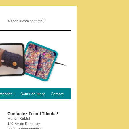
Marion tricote pour moi !
andez !
Cours de tricot
Contact
Contactez Tricoti-Tricota !
Marion RELET
110, Av. de Rompsay