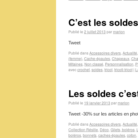
C’est les soldes
Publié le
2 juillet 2013
par
marion
Tweet
Publié dans
Accessoires divers
,
Actualité
(femme)
,
Cache-épaules
,
Chapeaux
,
Cha
Mitaines
,
Non classé
,
Personnalisation
,
P
avec
crochet
,
soldes
,
tricot
,
tricoti-tricot
|
L
Les soldes c’est
Publié le
19 janvier 2013
par
marion
Tweet -30% sur les articles en pho
Publié dans
Accessoires divers
,
Actualité
Collection Résille
,
Déco
,
Gilets, boléros
,
boléros
,
bonnets
,
caches-épaules
,
coton
,