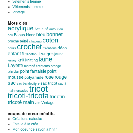
vêtements femme
Vêtements homme
Vintage
Mots clés
acrylique
Actualité
autour du
bonnet
bleu
Bijoux
blanc
cou
coton
broche
bébé
chapeau
crochet
déco
cours
Créations
enfant
fleur
fil
gris
jaune
fil coton
laine
knit
knitting
jersey
Layette
marché créateurs
orange
point
point fantaisie
phildar
rose
mousse
rouge
polyamide
sac
sac tricot
sac bandoulière
sac à
tricot
main
torsades
tricoti-tricota
tricotin
tricoté main
Vintage
vert
coups de cœur créatifs
Créations natooko
Estelle à la créa
Mon coeur de savon à l'infini