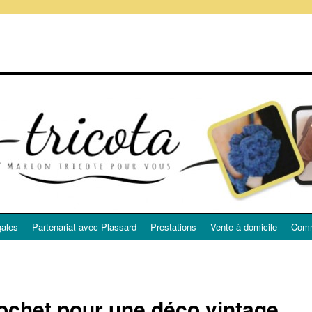
gales
Partenariat avec Plassard
Prestations
Vente à domicile
Comm
ochet pour une déco vintage