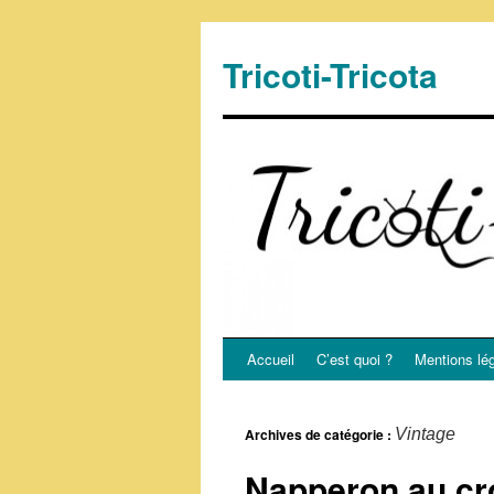
Tricoti-Tricota
Accueil
C’est quoi ?
Mentions lé
Archives de catégorie :
Vintage
Napperon au cr