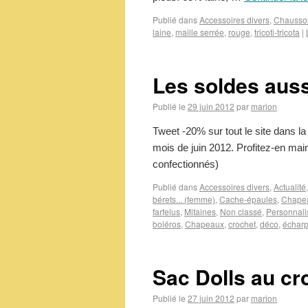
Publié dans
Accessoires divers
,
Chausso
laine
,
maille serrée
,
rouge
,
tricoti-tricota
|
Les soldes aussi
Publié le
29 juin 2012
par
marion
Tweet -20% sur tout le site dans la 
mois de juin 2012. Profitez-en ma
confectionnés)
Publié dans
Accessoires divers
,
Actualité
bérets... (femme)
,
Cache-épaules
,
Chape
farfelus
,
Mitaines
,
Non classé
,
Personnali
boléros
,
Chapeaux
,
crochet
,
déco
,
échar
Sac Dolls au cr
Publié le
27 juin 2012
par
marion