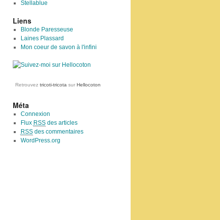
Stellablue
Liens
Blonde Paresseuse
Laines Plassard
Mon coeur de savon à l'infini
Retrouvez
tricoti-tricota
sur
Hellocoton
Méta
Connexion
Flux
RSS
des articles
RSS
des commentaires
WordPress.org