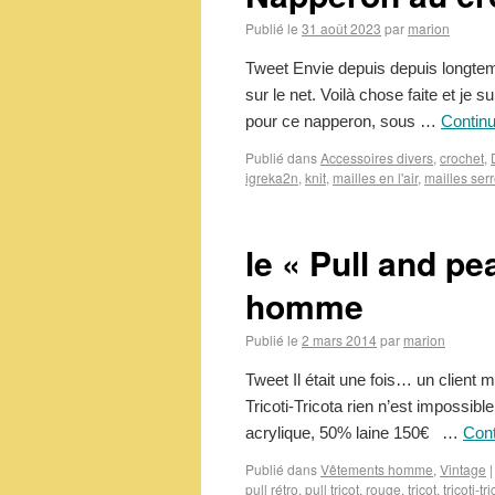
Publié le
31 août 2023
par
marion
Tweet Envie depuis depuis longtemp
sur le net. Voilà chose faite et je 
pour ce napperon, sous …
Continu
Publié dans
Accessoires divers
,
crochet
,
igreka2n
,
knit
,
mailles en l'air
,
mailles ser
le « Pull and pe
homme
Publié le
2 mars 2014
par
marion
Tweet Il était une fois… un client m
Tricoti-Tricota rien n’est impossi
acrylique, 50% laine 150€ …
Cont
Publié dans
Vêtements homme
,
Vintage
|
pull rétro
,
pull tricot
,
rouge
,
tricot
,
tricoti-tr