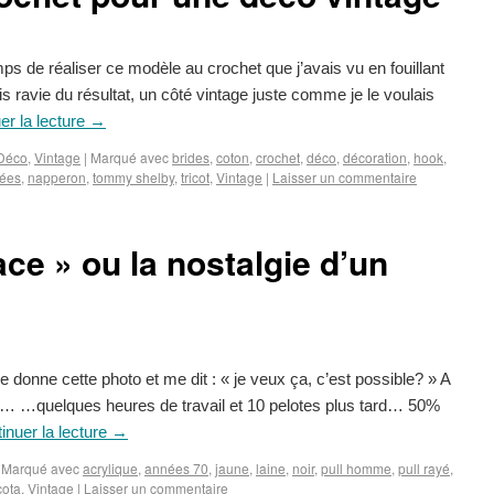
s de réaliser ce modèle au crochet que j’avais vu en fouillant
suis ravie du résultat, un côté vintage juste comme je le voulais
er la lecture
→
Déco
,
Vintage
|
Marqué avec
brides
,
coton
,
crochet
,
déco
,
décoration
,
hook
,
rées
,
napperon
,
tommy shelby
,
tricot
,
Vintage
|
Laisser un commentaire
ace » ou la nostalgie d’un
e donne cette photo et me dit : « je veux ça, c’est possible? » A
ble… …quelques heures de travail et 10 pelotes plus tard… 50%
inuer la lecture
→
Marqué avec
acrylique
,
années 70
,
jaune
,
laine
,
noir
,
pull homme
,
pull rayé
,
icota
,
Vintage
|
Laisser un commentaire