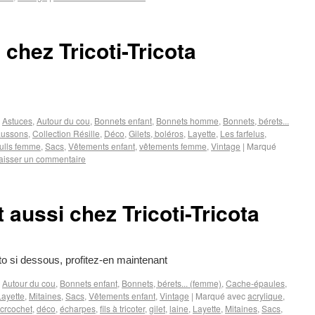
 chez Tricoti-Tricota
,
Astuces
,
Autour du cou
,
Bonnets enfant
,
Bonnets homme
,
Bonnets, bérets...
ussons
,
Collection Résille
,
Déco
,
Gilets, boléros
,
Layette
,
Les farfelus
,
ulls femme
,
Sacs
,
Vêtements enfant
,
vêtements femme
,
Vintage
|
Marqué
aisser un commentaire
 aussi chez Tricoti-Tricota
to si dessous, profitez-en maintenant
,
Autour du cou
,
Bonnets enfant
,
Bonnets, bérets... (femme)
,
Cache-épaules
,
Layette
,
Mitaines
,
Sacs
,
Vêtements enfant
,
Vintage
|
Marqué avec
acrylique
,
crcochet
,
déco
,
écharpes
,
fils à tricoter
,
gilet
,
laine
,
Layette
,
Mitaines
,
Sacs
,