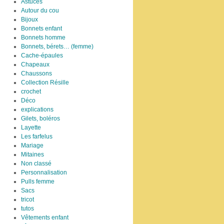
Astuces
Autour du cou
Bijoux
Bonnets enfant
Bonnets homme
Bonnets, bérets… (femme)
Cache-épaules
Chapeaux
Chaussons
Collection Résille
crochet
Déco
explications
Gilets, boléros
Layette
Les farfelus
Mariage
Mitaines
Non classé
Personnalisation
Pulls femme
Sacs
tricot
tutos
Vêtements enfant