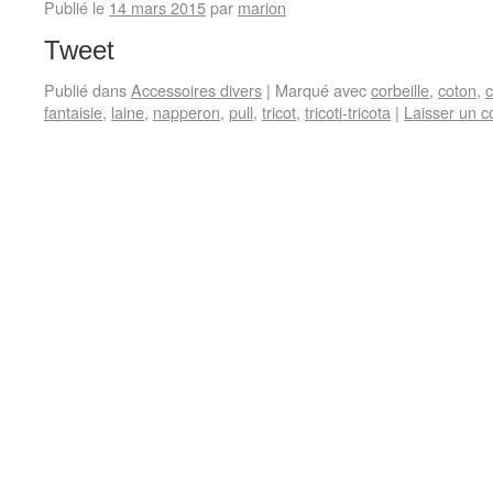
Publié le
14 mars 2015
par
marion
Tweet
Publié dans
Accessoires divers
|
Marqué avec
corbeille
,
coton
,
c
fantaisie
,
laine
,
napperon
,
pull
,
tricot
,
tricoti-tricota
|
Laisser un 