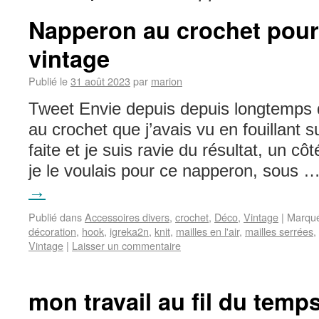
Napperon au crochet pour
vintage
Publié le
31 août 2023
par
marion
Tweet Envie depuis depuis longtemps 
au crochet que j’avais vu en fouillant s
faite et je suis ravie du résultat, un c
je le voulais pour ce napperon, sous 
→
Publié dans
Accessoires divers
,
crochet
,
Déco
,
Vintage
|
Marqu
décoration
,
hook
,
igreka2n
,
knit
,
mailles en l'air
,
mailles serrées
,
Vintage
|
Laisser un commentaire
mon travail au fil du temp