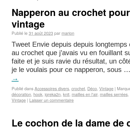
Napperon au crochet pour
vintage
Publié le
31 août 2023
par
marion
Tweet Envie depuis depuis longtemps 
au crochet que j’avais vu en fouillant s
faite et je suis ravie du résultat, un c
je le voulais pour ce napperon, sous 
→
Publié dans
Accessoires divers
,
crochet
,
Déco
,
Vintage
|
Marqu
décoration
,
hook
,
igreka2n
,
knit
,
mailles en l'air
,
mailles serrées
,
Vintage
|
Laisser un commentaire
Le cochon de la dame de 