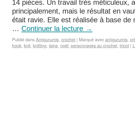
14 pièces. Un travail très méticuleux, 
principalement, mais le résultat en vau
était ravie. Elle est réalisée à base de
…
Continuer la lecture
→
Publié dans
Amigurumis
,
crochet
|
Marqué avec
amigurumis
,
cr
hook
,
knit
,
knitting
,
laine
,
noël
,
personnages au crochet
,
tricot
|
L