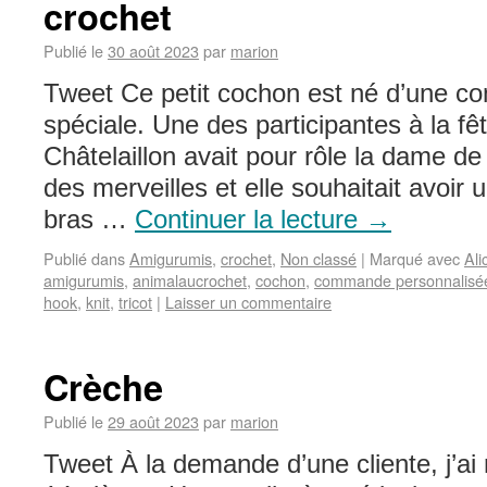
crochet
Publié le
30 août 2023
par
marion
Tweet Ce petit cochon est né d’une c
spéciale. Une des participantes à la fê
Châtelaillon avait pour rôle la dame d
des merveilles et elle souhaitait avoir
bras …
Continuer la lecture
→
Publié dans
Amigurumis
,
crochet
,
Non classé
|
Marqué avec
Ali
amigurumis
,
animalaucrochet
,
cochon
,
commande personnalisé
hook
,
knit
,
tricot
|
Laisser un commentaire
Crèche
Publié le
29 août 2023
par
marion
Tweet À la demande d’une cliente, j’ai