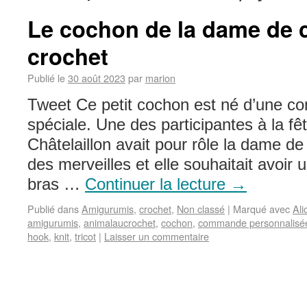
Le cochon de la dame de 
crochet
Publié le
30 août 2023
par
marion
Tweet Ce petit cochon est né d’une c
spéciale. Une des participantes à la fê
Châtelaillon avait pour rôle la dame d
des merveilles et elle souhaitait avoir
bras …
Continuer la lecture
→
Publié dans
Amigurumis
,
crochet
,
Non classé
|
Marqué avec
Ali
amigurumis
,
animalaucrochet
,
cochon
,
commande personnalisé
hook
,
knit
,
tricot
|
Laisser un commentaire