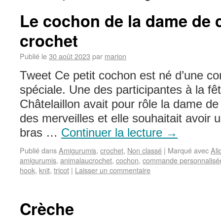
Le cochon de la dame de 
crochet
Publié le
30 août 2023
par
marion
Tweet Ce petit cochon est né d’une c
spéciale. Une des participantes à la fê
Châtelaillon avait pour rôle la dame d
des merveilles et elle souhaitait avoir
bras …
Continuer la lecture
→
Publié dans
Amigurumis
,
crochet
,
Non classé
|
Marqué avec
Ali
amigurumis
,
animalaucrochet
,
cochon
,
commande personnalisé
hook
,
knit
,
tricot
|
Laisser un commentaire
Crèche