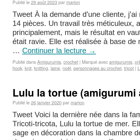
Publié le
29 août 2023
par
marion
Tweet À la demande d’une cliente, j’ai
14 pièces. Un travail très méticuleux, 
principalement, mais le résultat en vau
était ravie. Elle est réalisée à base de
…
Continuer la lecture
→
Publié dans
Amigurumis
,
crochet
|
Marqué avec
amigurumis
,
cr
hook
,
knit
,
knitting
,
laine
,
noël
,
personnages au crochet
,
tricot
|
L
Lulu la tortue (amigurumi 
Publié le
26 janvier 2020
par
marion
Tweet Voici la dernière née dans la fa
Tricoti-tricota, Lulu la tortue de mer. E
sage en décoration dans la chambre d