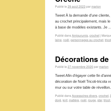
Publié le
29 août 2023
par
marion
Tweet À la demande d’une cliente, j
au crochet principalement, mais le r
à base de modèles existants. Je
Publié dans
Amigurumis
,
crochet
|
Marqu
laine
,
noël
,
personnages au crochet
,
trico
Décorations de 
Publié le
27 novembre 2020
par
marion
Tweet Afin d’égayer cette fin d’ann
décoration de Noël Tricoti-tricota 
mur ou sur votre table de réveillo
Publié dans
Accessoires divers
,
crochet
,
doré
,
knit
,
matière
,
noël
,
rouge
,
star
,
tricot