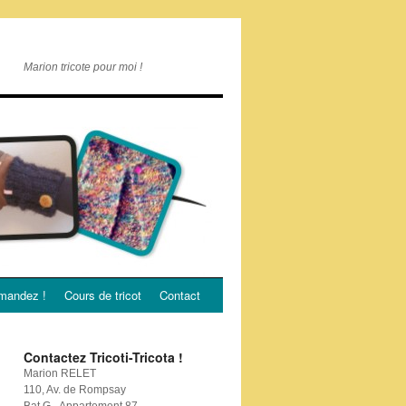
Marion tricote pour moi !
andez !
Cours de tricot
Contact
Contactez Tricoti-Tricota !
Marion RELET
110, Av. de Rompsay