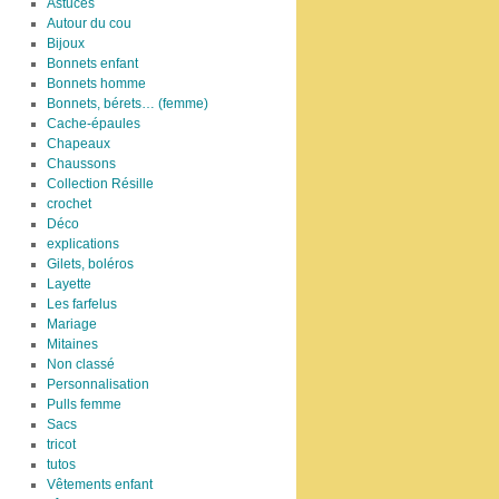
Astuces
Autour du cou
Bijoux
Bonnets enfant
Bonnets homme
Bonnets, bérets… (femme)
Cache-épaules
Chapeaux
Chaussons
Collection Résille
crochet
Déco
explications
Gilets, boléros
Layette
Les farfelus
Mariage
Mitaines
Non classé
Personnalisation
Pulls femme
Sacs
tricot
tutos
Vêtements enfant