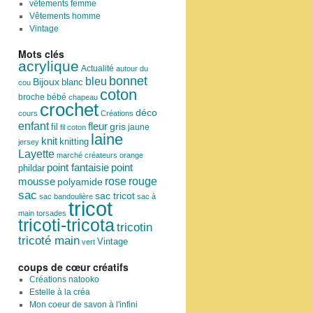
vêtements femme
Vêtements homme
Vintage
Mots clés
acrylique
Actualité
autour du
bonnet
bleu
Bijoux
blanc
cou
coton
broche
bébé
chapeau
crochet
déco
cours
Créations
enfant
fleur
fil
gris
jaune
fil coton
laine
knit
knitting
jersey
Layette
marché créateurs
orange
point
point fantaisie
phildar
rose
mousse
rouge
polyamide
sac
sac tricot
sac bandoulière
sac à
tricot
main
torsades
tricoti-tricota
tricotin
tricoté main
Vintage
vert
coups de cœur créatifs
Créations natooko
Estelle à la créa
Mon coeur de savon à l'infini