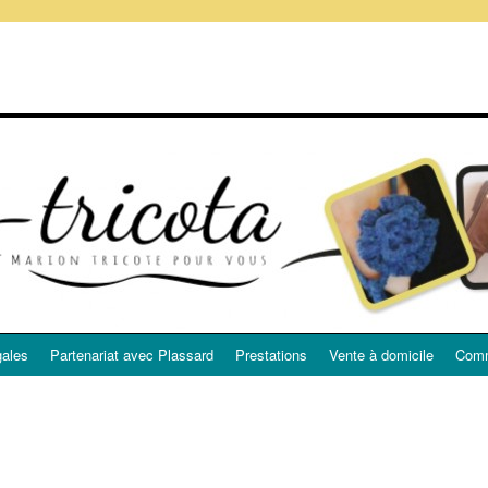
gales
Partenariat avec Plassard
Prestations
Vente à domicile
Comm