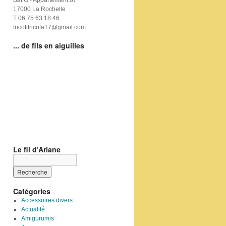
Bat G - Appartement 87
17000 La Rochelle
T 06 75 63 18 46
tricotitricota17@gmail.com
... de fils en aiguilles
Le fil d’Ariane
Catégories
Accessoires divers
Actualité
Amigurumis