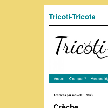
Tricoti-Tricota
Accueil
C’est quoi ?
Mentions lé
Archives par mot-clef :
noël
Crèche