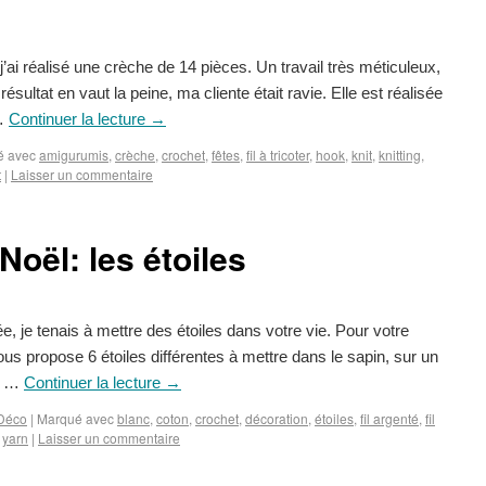
’ai réalisé une crèche de 14 pièces. Un travail très méticuleux,
ésultat en vaut la peine, ma cliente était ravie. Elle est réalisée
 …
Continuer la lecture
→
é avec
amigurumis
,
crèche
,
crochet
,
fêtes
,
fil à tricoter
,
hook
,
knit
,
knitting
,
t
|
Laisser un commentaire
Noël: les étoiles
ée, je tenais à mettre des étoiles dans votre vie. Pour votre
vous propose 6 étoiles différentes à mettre dans le sapin, sur un
n. …
Continuer la lecture
→
Déco
|
Marqué avec
blanc
,
coton
,
crochet
,
décoration
,
étoiles
,
fil argenté
,
fil
,
yarn
|
Laisser un commentaire