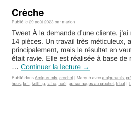
Crèche
Publié le
29 août 2023
par
marion
Tweet À la demande d’une cliente, j’ai
14 pièces. Un travail très méticuleux, 
principalement, mais le résultat en vau
était ravie. Elle est réalisée à base de
…
Continuer la lecture
→
Publié dans
Amigurumis
,
crochet
|
Marqué avec
amigurumis
,
cr
hook
,
knit
,
knitting
,
laine
,
noël
,
personnages au crochet
,
tricot
|
L