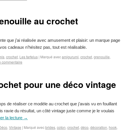
nouille au crochet
te que j’ai réalisée avec amusement et plaisir: un marque page
ur vos cadeaux n’hésitez pas, tout est réalisable.
mis
,
crochet
,
Les farfelus
|
Marqué avec
amigurumi
,
crochet
,
grenouille
,
n commentaire
ochet pour une déco vintage
s de réaliser ce modèle au crochet que j’avais vu en fouillant
suis ravie du résultat, un côté vintage juste comme je le voulais
er la lecture
→
Déco
,
Vintage
|
Marqué avec
brides
,
coton
,
crochet
,
déco
,
décoration
,
hook
,