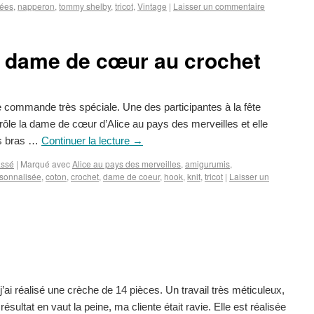
rées
,
napperon
,
tommy shelby
,
tricot
,
Vintage
|
Laisser un commentaire
a dame de cœur au crochet
 commande très spéciale. Une des participantes à la fête
 rôle la dame de cœur d’Alice au pays des merveilles et elle
es bras …
Continuer la lecture
→
assé
|
Marqué avec
Alice au pays des merveilles
,
amigurumis
,
sonnalisée
,
coton
,
crochet
,
dame de coeur
,
hook
,
knit
,
tricot
|
Laisser un
’ai réalisé une crèche de 14 pièces. Un travail très méticuleux,
ésultat en vaut la peine, ma cliente était ravie. Elle est réalisée