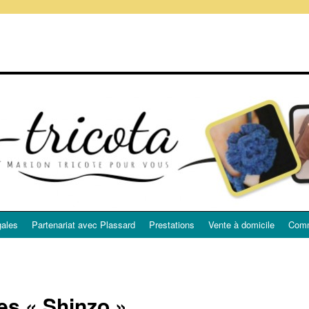
gales
Partenariat avec Plassard
Prestations
Vente à domicile
Comm
les « Shinzo »