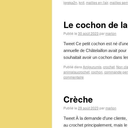
igreka2n
,
knit
,
mailles en l'air
,
mailles ser
Le cochon de l
Publié le
30 août 2023
par
marion
Tweet Ce petit cochon est né d’une
annuelle de Châtelaillon avait pour
souhaitait avoir un cochon dans l
Publié dans
Amigurumis
,
crochet
,
Non cl
animalaucrochet
,
cochon
,
commande per
commentaire
Crèche
Publié le
29 août 2023
par
marion
Tweet À la demande d’une cliente, j
au crochet principalement, mais le r