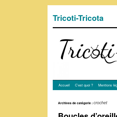
Tricoti-Tricota
Accueil
C’est quoi ?
Mentions lé
Archives de catégorie :
crochet
Boucles d’oreil