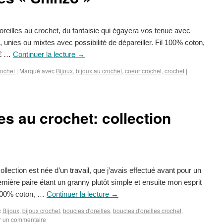
oreilles au crochet, du fantaisie qui égayera vos tenue avec
, unies ou mixtes avec possibilité de dépareiller. Fil 100% coton,
8€ …
Continuer la lecture
→
rochet
|
Marqué avec
Bijoux
,
bijoux au crochet
,
coeur crochet
,
crochet
|
es au crochet: collection
collection est née d’un travail, que j’avais effectué avant pour un
mière paire étant un granny plutôt simple et ensuite mon esprit
 100% coton, …
Continuer la lecture
→
c
Bijoux
,
bijoux crochet
,
boucles d'oreilles
,
boucles d'oreilles crochet
,
r un commentaire