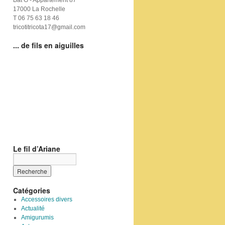
Bat G - Appartement 87
17000 La Rochelle
T 06 75 63 18 46
tricotitricota17@gmail.com
... de fils en aiguilles
Le fil d’Ariane
Catégories
Accessoires divers
Actualité
Amigurumis