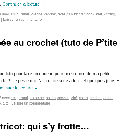
 …
Continuer la lecture
→
é avec
amigurumis
,
crèche
,
crochet
,
fêtes
,
fil à tricoter
,
hook
,
knit
,
knitting
,
t
|
Laisser un commentaire
ée au crochet (tuto de P’tite
n tuto pour faire un cadeau pour une copine de ma petite
de P’tite peste que j’ai tout de suite adoré. et quelques jours +
ntinuer la lecture
→
é avec
amigurumi
,
automne
,
bottes
,
cadeau
,
ciré
,
coton
,
crochet
,
enfant
,
e
,
tuto
|
Laisser un commentaire
ricot: qui s’y frotte…