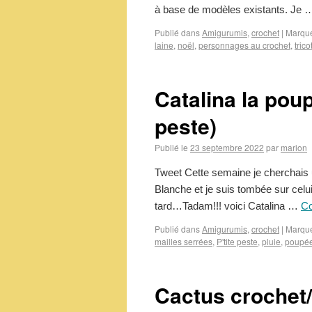
à base de modèles existants. Je
Publié dans
Amigurumis
,
crochet
|
Marqu
laine
,
noël
,
personnages au crochet
,
trico
Catalina la poup
peste)
Publié le
23 septembre 2022
par
marion
Tweet Cette semaine je cherchais u
Blanche et je suis tombée sur celui 
tard…Tadam!!! voici Catalina …
Co
Publié dans
Amigurumis
,
crochet
|
Marqu
mailles serrées
,
P'tite peste
,
pluie
,
poupé
Cactus crochet/t