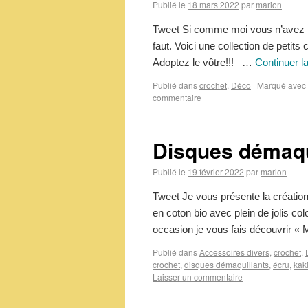
Publié le
18 mars 2022
par
marion
Tweet Si comme moi vous n’avez pas 
faut. Voici une collection de petits
Adoptez le vôtre!!! …
Continuer l
Publié dans
crochet
,
Déco
|
Marqué avec
commentaire
Disques démaqui
Publié le
19 février 2022
par
marion
Tweet Je vous présente la créatio
en coton bio avec plein de jolis co
occasion je vous fais découvrir 
Publié dans
Accessoires divers
,
crochet
,
crochet
,
disques démaquillants
,
écru
,
kak
Laisser un commentaire