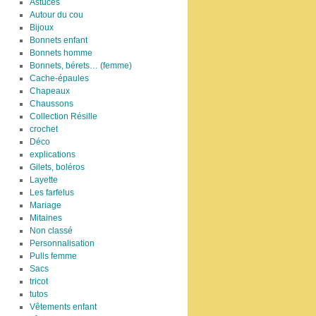
Astuces
Autour du cou
Bijoux
Bonnets enfant
Bonnets homme
Bonnets, bérets… (femme)
Cache-épaules
Chapeaux
Chaussons
Collection Résille
crochet
Déco
explications
Gilets, boléros
Layette
Les farfelus
Mariage
Mitaines
Non classé
Personnalisation
Pulls femme
Sacs
tricot
tutos
Vêtements enfant