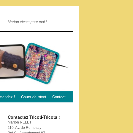
Marion tricote pour moi !
andez !
Cours de tricot
Contact
Contactez Tricoti-Tricota !
Marion RELET
110, Av. de Rompsay