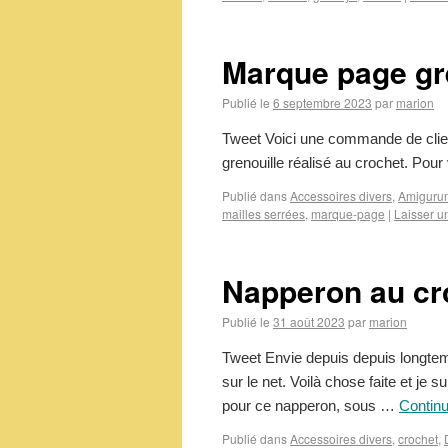
Marque page gre
Publié le
6 septembre 2023
par
marion
Tweet Voici une commande de clien
grenouille réalisé au crochet. Po
Publié dans
Accessoires divers
,
Amiguru
mailles serrées
,
marque-page
|
Laisser u
Napperon au cr
Publié le
31 août 2023
par
marion
Tweet Envie depuis depuis longtemp
sur le net. Voilà chose faite et je 
pour ce napperon, sous …
Continu
Publié dans
Accessoires divers
,
crochet
,