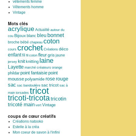
vêtements femme
Vêtements homme
Vintage
Mots clés
acrylique
Actualité
autour du
bonnet
bleu
Bijoux
blanc
cou
coton
broche
bébé
chapeau
crochet
déco
cours
Créations
enfant
fleur
fil
gris
jaune
fil coton
laine
knit
knitting
jersey
Layette
marché créateurs
orange
point
point fantaisie
phildar
rose
mousse
rouge
polyamide
sac
sac tricot
sac bandoulière
sac à
tricot
main
torsades
tricoti-tricota
tricotin
tricoté main
Vintage
vert
coups de cœur créatifs
Créations natooko
Estelle à la créa
Mon coeur de savon à l'infini