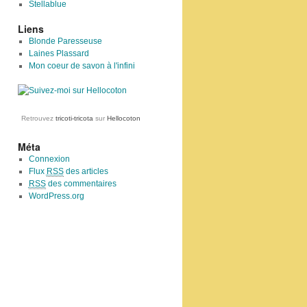
Stellablue
Liens
Blonde Paresseuse
Laines Plassard
Mon coeur de savon à l'infini
Retrouvez
tricoti-tricota
sur
Hellocoton
Méta
Connexion
Flux
RSS
des articles
RSS
des commentaires
WordPress.org