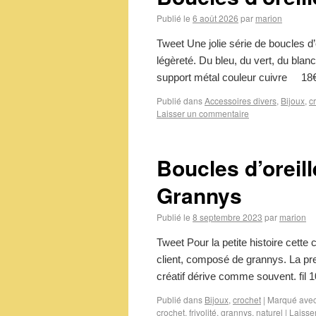
Publié le
6 août 2026
par
marion
Tweet Une jolie série de boucles d’
légèreté. Du bleu, du vert, du blanc
support métal couleur cuivre 1
Publié dans
Accessoires divers
,
Bijoux
,
c
Laisser un commentaire
Boucles d’oreill
Grannys
Publié le
8 septembre 2023
par
marion
Tweet Pour la petite histoire cette 
client, composé de grannys. La pre
créatif dérive comme souvent. fil
Publié dans
Bijoux
,
crochet
|
Marqué ave
crochet
,
frivolité
,
grannys
,
naturel
|
Laisse