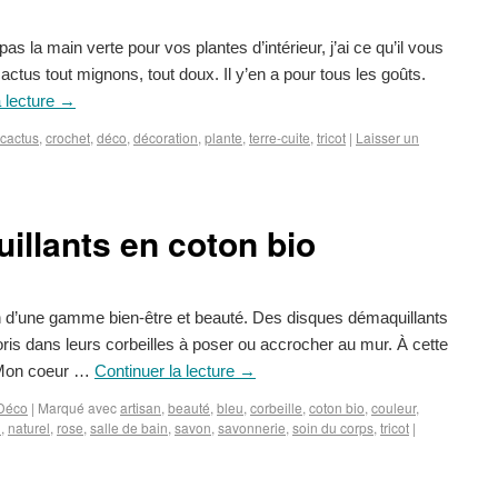
la main verte pour vos plantes d’intérieur, j’ai ce qu’il vous
 cactus tout mignons, tout doux. Il y’en a pour tous les goûts.
a lecture
→
cactus
,
crochet
,
déco
,
décoration
,
plante
,
terre-cuite
,
tricot
|
Laisser un
llants en coton bio
n d’une gamme bien-être et beauté. Des disques démaquillants
loris dans leurs corbeilles à poser ou accrocher au mur. À cette
« Mon coeur …
Continuer la lecture
→
Déco
|
Marqué avec
artisan
,
beauté
,
bleu
,
corbeille
,
coton bio
,
couleur
,
i
,
naturel
,
rose
,
salle de bain
,
savon
,
savonnerie
,
soin du corps
,
tricot
|