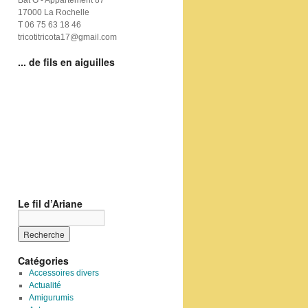
Bat G - Appartement 87
17000 La Rochelle
T 06 75 63 18 46
tricotitricota17@gmail.com
... de fils en aiguilles
Le fil d’Ariane
Catégories
Accessoires divers
Actualité
Amigurumis