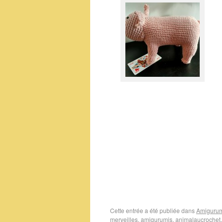
Cette entrée a été publiée dans
Amigurum
merveilles
,
amigurumis
,
animalaucrochet