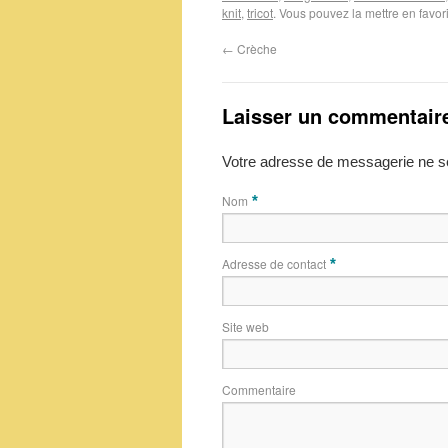
knit
,
tricot
. Vous pouvez la mettre en favo
←
Crèche
Laisser un commentair
Votre adresse de messagerie ne se
Nom
*
Adresse de contact
*
Site web
Commentaire