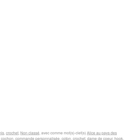
is
,
crochet
,
Non classé
, avec comme mot(s)-clef(s)
Alice au pays des
,
cochon
,
commande personnalisée
,
coton
,
crochet
,
dame de coeur
,
hook
,