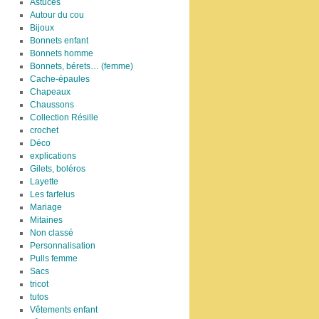
Astuces
Autour du cou
Bijoux
Bonnets enfant
Bonnets homme
Bonnets, bérets… (femme)
Cache-épaules
Chapeaux
Chaussons
Collection Résille
crochet
Déco
explications
Gilets, boléros
Layette
Les farfelus
Mariage
Mitaines
Non classé
Personnalisation
Pulls femme
Sacs
tricot
tutos
Vêtements enfant