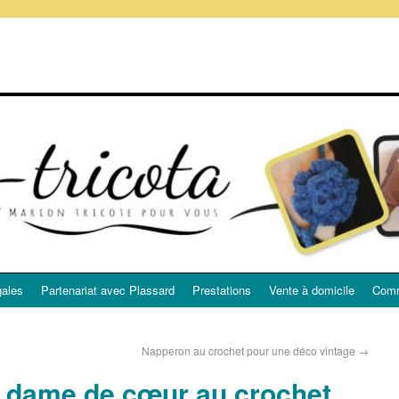
gales
Partenariat avec Plassard
Prestations
Vente à domicile
Comm
Napperon au crochet pour une déco vintage
→
a dame de cœur au crochet