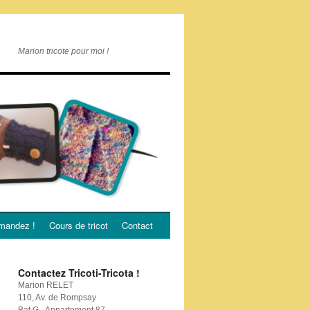
Marion tricote pour moi !
andez !
Cours de tricot
Contact
Contactez Tricoti-Tricota !
Marion RELET
110, Av. de Rompsay