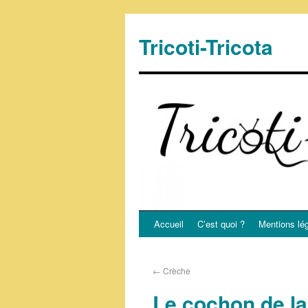
Tricoti-Tricota
Accueil
C’est quoi ?
Mentions lé
←
Crèche
Le cochon de l