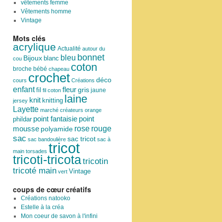
vêtements femme
Vêtements homme
Vintage
Mots clés
acrylique
Actualité
autour du
bonnet
bleu
Bijoux
blanc
cou
coton
broche
bébé
chapeau
crochet
déco
cours
Créations
enfant
fleur
fil
gris
jaune
fil coton
laine
knit
knitting
jersey
Layette
marché créateurs
orange
point
point fantaisie
phildar
rose
mousse
rouge
polyamide
sac
sac tricot
sac bandoulière
sac à
tricot
main
torsades
tricoti-tricota
tricotin
tricoté main
Vintage
vert
coups de cœur créatifs
Créations natooko
Estelle à la créa
Mon coeur de savon à l'infini