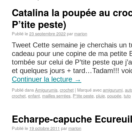
Catalina la poupée au croc
P’tite peste)
Publié le
23 septembre 2022
par
marion
Tweet Cette semaine je cherchais un tu
cadeau pour une copine de ma petite B
tombée sur celui de P’tite peste que j’a
et quelques jours + tard…Tadam!!! voi
Continuer la lecture
→
Publié dans
Amigurumis
,
crochet
|
Marqué avec
amigurumi
,
aut
crochet
,
enfant
,
mailles serrées
,
P'tite peste
,
pluie
,
poupée
,
tuto
Echarpe-capuche Ecureui
Publié le
19 octobre 2011
par
marion