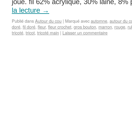
joué. fil 62% acrylique, 30% laine, 8%
la lecture
→
Publié dans
Autour du cou
|
Marqué avec
automne
,
autour du c
doré
,
fil doré
,
fleur
,
fleur crochet
,
gros bouton
,
marron
,
rouge
,
ru
tricoté
,
tricot
,
tricoté main
|
Laisser un commentaire