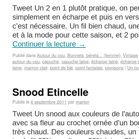
Tweet Un 2 en 1 plutôt pratique, on pe
simplement en écharpe et puis en ver
c’est nécessaire. Un fil bien chaud, u
et à la mode pour cette saison, et 2
Continuer la lecture
→
Publié dans
Autour du cou
,
Bonnets, bérets... (femme)
,
Vintage
autour du cou
,
capuche
,
capuche laine
,
écharpe laine
,
écharpe t
laine
,
marron clair
,
point de blé
,
point fantaisie
,
pompons
|
Un co
Snood Etincelle
Publié le
6 septembre 2011
par
marion
Tweet Un snood aux couleurs de l’aut
avec sa fleur au crochet ornée d’un bo
très chaud. Des couleurs chaudes, un fi