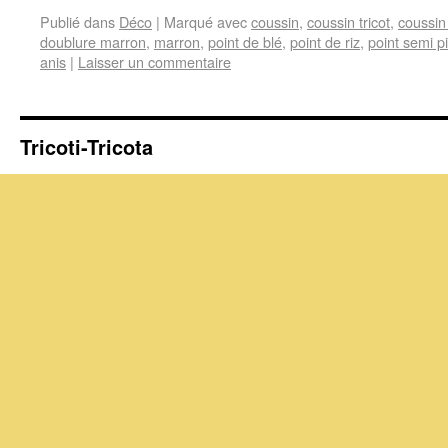
Publié dans
Déco
|
Marqué avec
coussin
,
coussin tricot
,
coussin 
doublure marron
,
marron
,
point de blé
,
point de riz
,
point semi p
anis
|
Laisser un commentaire
Tricoti-Tricota