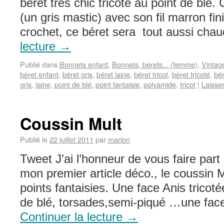
béret très chic tricoté au point de blé.
(un gris mastic) avec son fil marron f
crochet, ce béret sera tout aussi ch
lecture
→
Publié dans
Bonnets enfant
,
Bonnets, bérets... (femme)
,
Vintag
béret enfant
,
béret gris
,
béret laine
,
béret tricot
,
béret tricoté
,
bér
gris
,
laine
,
point de blé
,
point fantaisie
,
polyamide
,
tricot
|
Laisse
Coussin Mult
Publié le
22 juillet 2011
par
marion
Tweet J’ai l’honneur de vous faire part
mon premier article déco., le coussin M
points fantaisies. Une face Anis tricoté
de blé, torsades,semi-piqué …une fac
Continuer la lecture
→