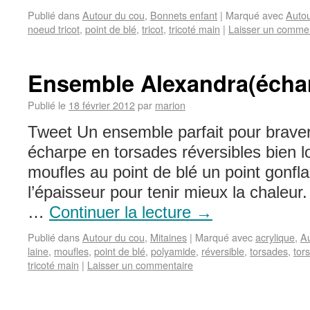
Publié dans
Autour du cou
,
Bonnets enfant
|
Marqué avec
Autou
noeud tricot
,
point de blé
,
tricot
,
tricoté main
|
Laisser un comme
Ensemble Alexandra(écha
Publié le
18 février 2012
par
marion
Tweet Un ensemble parfait pour braver 
écharpe en torsades réversibles bien l
moufles au point de blé un point gonfl
l’épaisseur pour tenir mieux la chaleur
…
Continuer la lecture
→
Publié dans
Autour du cou
,
Mitaines
|
Marqué avec
acrylique
,
Au
laine
,
moufles
,
point de blé
,
polyamide
,
réversible
,
torsades
,
tor
tricoté main
|
Laisser un commentaire