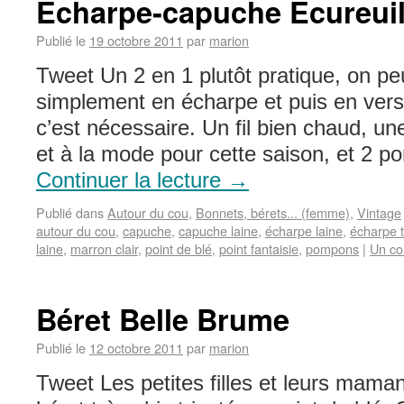
Echarpe-capuche Ecureui
Publié le
19 octobre 2011
par
marion
Tweet Un 2 en 1 plutôt pratique, on pe
simplement en écharpe et puis en ver
c’est nécessaire. Un fil bien chaud, u
et à la mode pour cette saison, et 2
Continuer la lecture
→
Publié dans
Autour du cou
,
Bonnets, bérets... (femme)
,
Vintage
autour du cou
,
capuche
,
capuche laine
,
écharpe laine
,
écharpe t
laine
,
marron clair
,
point de blé
,
point fantaisie
,
pompons
|
Un co
Béret Belle Brume
Publié le
12 octobre 2011
par
marion
Tweet Les petites filles et leurs mama