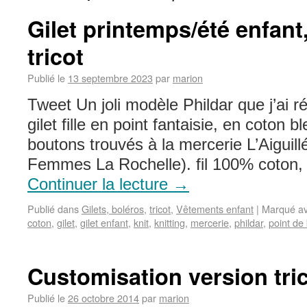
Gilet printemps/été enfan
tricot
Publié le
13 septembre 2023
par
marion
Tweet Un joli modèle Phildar que j’ai ré
gilet fille en point fantaisie, en coton b
boutons trouvés à la mercerie L’Aiguil
Femmes La Rochelle). fil 100% coton,
Continuer la lecture
→
Publié dans
Gilets, boléros
,
tricot
,
Vêtements enfant
|
Marqué a
coton
,
gilet
,
gilet enfant
,
knit
,
knitting
,
mercerie
,
phildar
,
point de 
Customisation version tri
Publié le
26 octobre 2014
par
marion