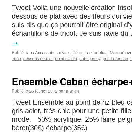
Tweet Voilà une nouvelle création insol
dessous de plat avec des fleurs qui viei
suis dis que ça pourrait être original d
échantillons de tricot. Je suis ravie d
→
Publié dans
Accessoires divers
,
Déco
,
Les farfelus
|
Marqué av
déco
,
dessous de plat
,
point de blé
,
point jersey
,
point mousse
,
t
Ensemble Caban écharpe+
Publié le
26 février 2012
par
marion
Tweet Ensemble au point de riz bleu 
gris acier, très chic pour une petite fill
mode. 50% acrylique, 25% laine pei
béret(30€) écharpe(35€)