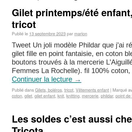
Gilet printemps/été enfan
tricot
Publié le
13 septembre 2023
par
marion
Tweet Un joli modèle Phildar que j’ai ré
gilet fille en point fantaisie, en coton b
boutons trouvés à la mercerie L’Aiguil
Femmes La Rochelle). fil 100% coton,
Continuer la lecture
→
Publié dans
Gilets, boléros
,
tricot
,
Vêtements enfant
|
Marqué a
coton
,
gilet
,
gilet enfant
,
knit
,
knitting
,
mercerie
,
phildar
,
point de 
Les soldes c’est aussi chez
Tricota