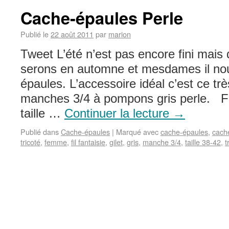
Cache-épaules Perle
Publié le
22 août 2011
par
marion
Tweet L’été n’est pas encore fini mais
serons en automne et mesdames il no
épaules. L’accessoire idéal c’est ce trè
manches 3/4 à pompons gris perle. Fil 
taille …
Continuer la lecture
→
Publié dans
Cache-épaules
|
Marqué avec
cache-épaules
,
cach
tricoté
,
femme
,
fil fantaisie
,
gilet
,
gris
,
manche 3/4
,
taille 38-42
,
t