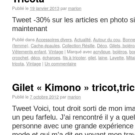
Publié le
19 janvier 2013
par
marion
Tweet -30% sur les articles en photo s
maintenant
Publié dans
Accessoires divers
,
Actualité
,
Autour du cou
,
Bonne
(femme)
,
Cache-épaules
,
Collection Résille
,
Déco
,
Gilets, boléro
Vêtements enfant
,
Vintage
|
Marqué avec
acrylique
,
boléros
,
bo
crcochet
,
déco
,
écharpes
,
fils à tricoter
,
gilet
,
laine
,
Layette
,
Mita
tricota
,
Vintage
|
Un commentaire
Gilet « Kimono » tricot,tri
Publié le
7 octobre 2012
par
marion
Tweet Voici, tout droit sorti de mon im
un peu farfelu. J’ai rencontré il y a q
personne avec une grande expérience 
mode et qui m’a dit en voyant mon tra