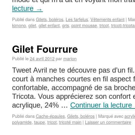
lecture
→
Publié dans
Gilets, boléros
,
Les farfelus
,
Vêtements enfant
|
Mar
kimono
,
gilet
,
gilet enfant
,
gris
,
point mousse
,
tricot
,
tricoti-tricota
Gilet Fourrure
Publié le
24 avril 2012
par
marion
Tweet Avril ne te découvre pas d’un fil.
court à manches courtes en fil aspect 
confortable, accompagné de sa broche
Tricota. Vous apprécierez son confort
acrylique, 24% …
Continuer la lecture
Publié dans
Cache-épaules
,
Gilets, boléros
|
Marqué avec
acryl
polyamide
,
taupe
,
tricot
,
tricoté main
|
Laisser un commentaire