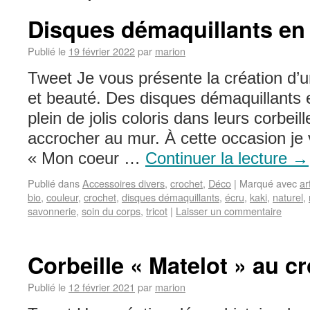
Disques démaquillants en
Publié le
19 février 2022
par
marion
Tweet Je vous présente la création d
et beauté. Des disques démaquillants 
plein de jolis coloris dans leurs corbeil
accrocher au mur. À cette occasion je 
« Mon coeur …
Continuer la lecture
→
Publié dans
Accessoires divers
,
crochet
,
Déco
|
Marqué avec
ar
bio
,
couleur
,
crochet
,
disques démaquillants
,
écru
,
kaki
,
naturel
,
savonnerie
,
soin du corps
,
tricot
|
Laisser un commentaire
Corbeille « Matelot » au c
Publié le
12 février 2021
par
marion