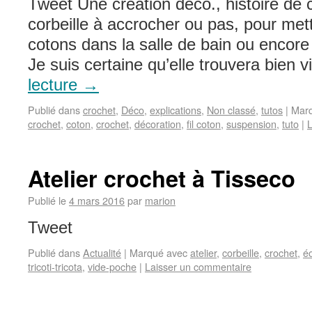
Tweet Une création déco., histoire de
corbeille à accrocher ou pas, pour met
cotons dans la salle de bain ou encore
Je suis certaine qu’elle trouvera bien 
lecture
→
Publié dans
crochet
,
Déco
,
explications
,
Non classé
,
tutos
|
Mar
crochet
,
coton
,
crochet
,
décoration
,
fil coton
,
suspension
,
tuto
|
L
Atelier crochet à Tisseco
Publié le
4 mars 2016
par
marion
Tweet
Publié dans
Actualité
|
Marqué avec
atelier
,
corbeille
,
crochet
,
é
tricoti-tricota
,
vide-poche
|
Laisser un commentaire