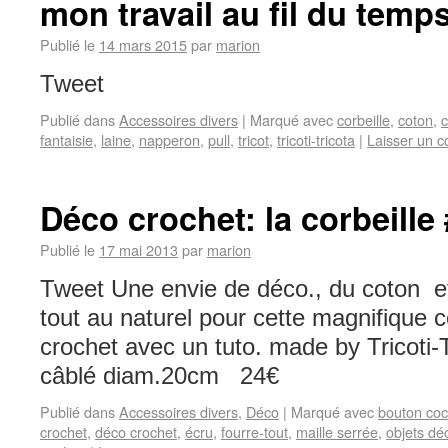
mon travail au fil du temp
Publié le
14 mars 2015
par
marion
Tweet
Publié dans
Accessoires divers
|
Marqué avec
corbeille
,
coton
,
c
fantaisie
,
laine
,
napperon
,
pull
,
tricot
,
tricoti-tricota
|
Laisser un 
Déco crochet: la corbeille
Publié le
17 mai 2013
par
marion
Tweet Une envie de déco., du coton e
tout au naturel pour cette magnifique c
crochet avec un tuto. made by Tricoti-
câblé diam.20cm 24€
Publié dans
Accessoires divers
,
Déco
|
Marqué avec
bouton co
crochet
,
déco crochet
,
écru
,
fourre-tout
,
maille serrée
,
objets dé