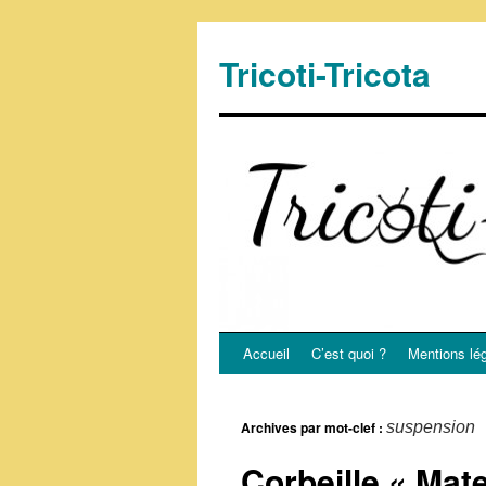
Tricoti-Tricota
Accueil
C’est quoi ?
Mentions lé
Archives par mot-clef :
suspension
Corbeille « Mate