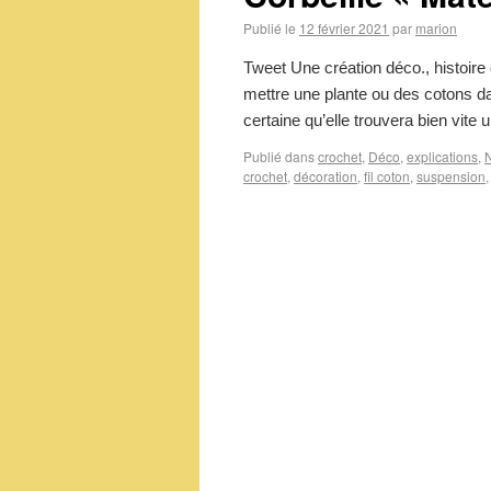
Publié le
12 février 2021
par
marion
Tweet Une création déco., histoire
mettre une plante ou des cotons da
certaine qu’elle trouvera bien vite
Publié dans
crochet
,
Déco
,
explications
,
crochet
,
décoration
,
fil coton
,
suspension