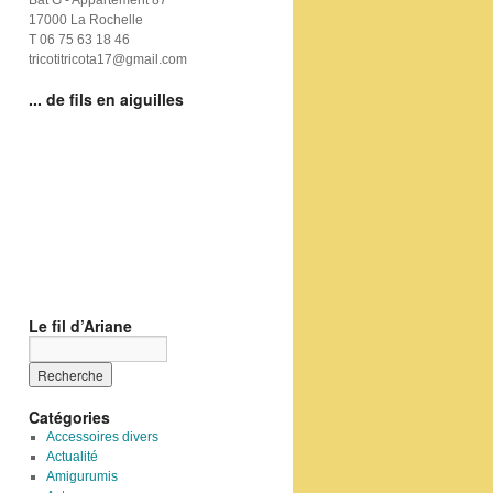
Bat G - Appartement 87
17000 La Rochelle
T 06 75 63 18 46
tricotitricota17@gmail.com
... de fils en aiguilles
Le fil d’Ariane
Catégories
Accessoires divers
Actualité
Amigurumis