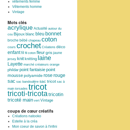
vêtements femme
Vêtements homme
Vintage
Mots clés
acrylique
Actualité
autour du
bonnet
bleu
Bijoux
blanc
cou
coton
broche
bébé
chapeau
crochet
déco
cours
Créations
enfant
fleur
fil
gris
jaune
fil coton
laine
knit
knitting
jersey
Layette
marché créateurs
orange
point
point fantaisie
phildar
rose
mousse
rouge
polyamide
sac
sac tricot
sac bandoulière
sac à
tricot
main
torsades
tricoti-tricota
tricotin
tricoté main
Vintage
vert
coups de cœur créatifs
Créations natooko
Estelle à la créa
Mon coeur de savon à l'infini