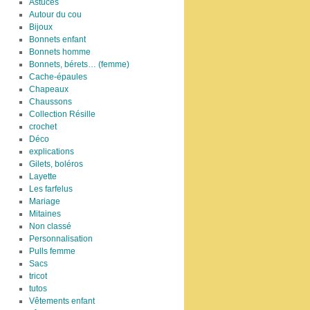
Astuces
Autour du cou
Bijoux
Bonnets enfant
Bonnets homme
Bonnets, bérets… (femme)
Cache-épaules
Chapeaux
Chaussons
Collection Résille
crochet
Déco
explications
Gilets, boléros
Layette
Les farfelus
Mariage
Mitaines
Non classé
Personnalisation
Pulls femme
Sacs
tricot
tutos
Vêtements enfant