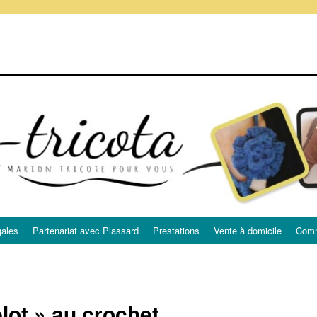
gales
Partenariat avec Plassard
Prestations
Vente à domicile
Comm
lot » au crochet