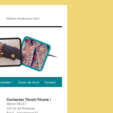
Marion tricote pour moi !
andez !
Cours de tricot
Contact
Contactez Tricoti-Tricota !
Marion RELET
110, Av. de Rompsay