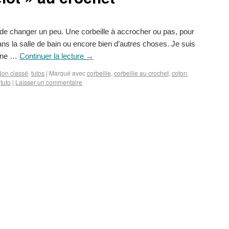
 de changer un peu. Une corbeille à accrocher ou pas, pour
ns la salle de bain ou encore bien d’autres choses. Je suis
 une …
Continuer la lecture
→
Non classé
,
tutos
|
Marqué avec
corbeille
,
corbeille au crochet
,
coton
,
,
tuto
|
Laisser un commentaire