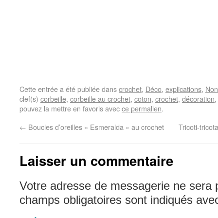
Cette entrée a été publiée dans
crochet
,
Déco
,
explications
,
Non
clef(s)
corbeille
,
corbeille au crochet
,
coton
,
crochet
,
décoration
pouvez la mettre en favoris avec
ce permalien
.
←
Boucles d’oreilles « Esmeralda » au crochet
Tricoti-trico
Laisser un commentaire
Votre adresse de messagerie ne sera 
champs obligatoires sont indiqués av