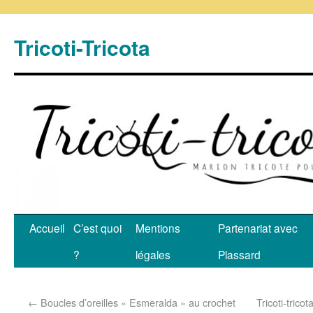
Tricoti-Tricota
Accueil
C’est quoi
Mentions
Partenariat avec
?
légales
Plassard
←
Boucles d’oreilles « Esmeralda » au crochet
Tricoti-trico