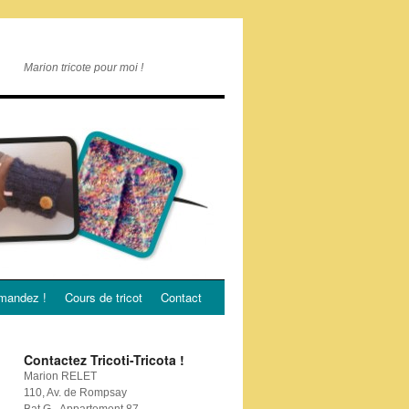
Marion tricote pour moi !
andez !
Cours de tricot
Contact
Contactez Tricoti-Tricota !
Marion RELET
110, Av. de Rompsay