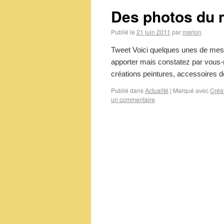
Des photos du 
Publié le
21 juin 2011
par
marion
Tweet Voici quelques unes de mes c
apporter mais constatez par vous-m
créations peintures, accessoires 
Publié dans
Actualité
|
Marqué avec
Créa
un commentaire