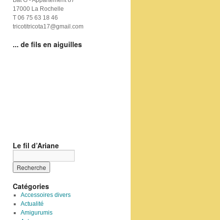
Bat G - Appartement 87
17000 La Rochelle
T 06 75 63 18 46
tricotitricota17@gmail.com
... de fils en aiguilles
Le fil d’Ariane
Catégories
Accessoires divers
Actualité
Amigurumis