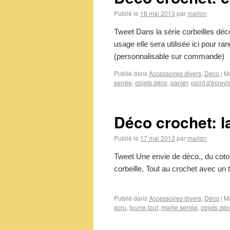
Publié le
18 mai 2013
par
marion
Tweet Dans la série corbeilles déco
usage elle sera utilisée ici pour
(personnalisable sur commande)
Publié dans
Accessoires divers
,
Déco
|
M
serrée
,
objets déco
,
panier
,
point d'écrevi
Déco crochet: la
Publié le
17 mai 2013
par
marion
Tweet Une envie de déco., du coton
corbeille. Tout au crochet avec u
Publié dans
Accessoires divers
,
Déco
|
M
écru
,
fourre-tout
,
maille serrée
,
objets dé