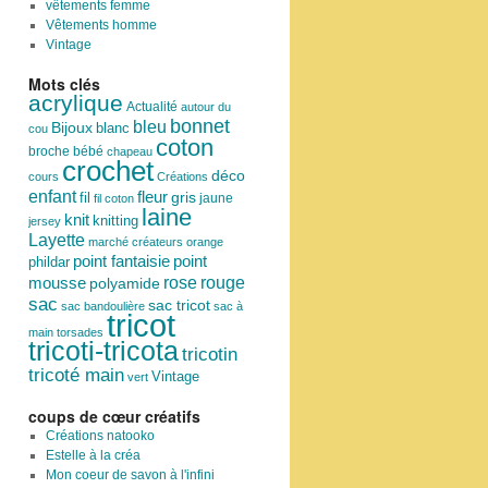
vêtements femme
Vêtements homme
Vintage
Mots clés
acrylique
Actualité
autour du
bonnet
bleu
Bijoux
blanc
cou
coton
broche
bébé
chapeau
crochet
déco
cours
Créations
enfant
fleur
fil
gris
jaune
fil coton
laine
knit
knitting
jersey
Layette
marché créateurs
orange
point
point fantaisie
phildar
rose
mousse
rouge
polyamide
sac
sac tricot
sac bandoulière
sac à
tricot
main
torsades
tricoti-tricota
tricotin
tricoté main
Vintage
vert
coups de cœur créatifs
Créations natooko
Estelle à la créa
Mon coeur de savon à l'infini