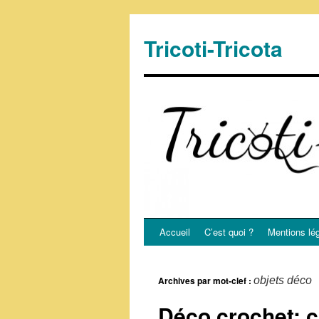
Tricoti-Tricota
Accueil
C’est quoi ?
Mentions lé
Archives par mot-clef :
objets déco
Déco crochet: c