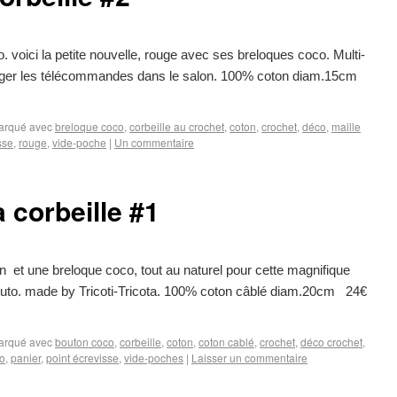
. voici la petite nouvelle, rouge avec ses breloques coco. Multi-
 ranger les télécommandes dans le salon. 100% coton diam.15cm
arqué avec
breloque coco
,
corbeille au crochet
,
coton
,
crochet
,
déco
,
maille
sse
,
rouge
,
vide-poche
|
Un commentaire
 corbeille #1
 et une breloque coco, tout au naturel pour cette magnifique
n tuto. made by Tricoti-Tricota. 100% coton câblé diam.20cm 24€
arqué avec
bouton coco
,
corbeille
,
coton
,
coton cablé
,
crochet
,
déco crochet
,
co
,
panier
,
point écrevisse
,
vide-poches
|
Laisser un commentaire