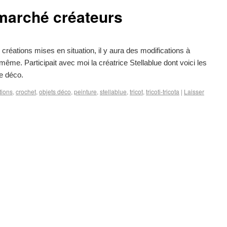
marché créateurs
réations mises en situation, il y aura des modifications à
ême. Participait avec moi la créatrice Stellablue dont voici les
de déco.
tions
,
crochet
,
objets déco
,
peinture
,
stellablue
,
tricot
,
tricoti-tricota
|
Laisser