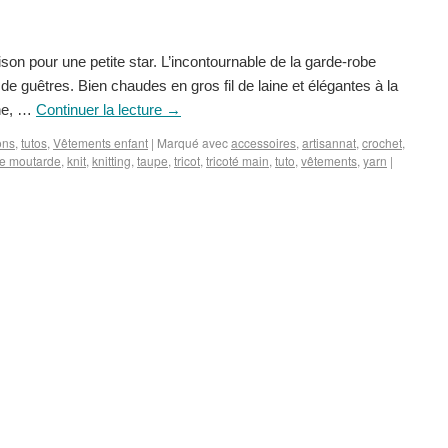
son pour une petite star. L’incontournable de la garde-robe
aire de guêtres. Bien chaudes en gros fil de laine et élégantes à la
ne, …
Continuer la lecture
→
ons
,
tutos
,
Vêtements enfant
|
Marqué avec
accessoires
,
artisannat
,
crochet
,
e moutarde
,
knit
,
knitting
,
taupe
,
tricot
,
tricoté main
,
tuto
,
vêtements
,
yarn
|