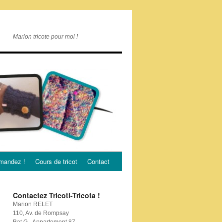
Marion tricote pour moi !
andez !
Cours de tricot
Contact
Contactez Tricoti-Tricota !
Marion RELET
110, Av. de Rompsay