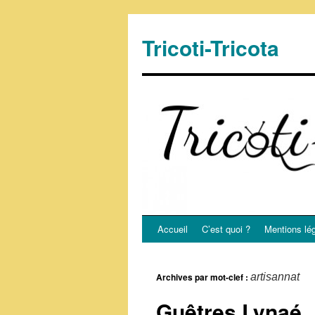
Tricoti-Tricota
Accueil
C’est quoi ?
Mentions lé
Archives par mot-clef :
artisannat
Guêtres Lynaé