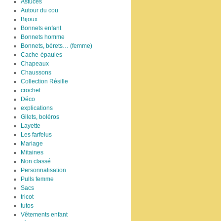
Astuces
Autour du cou
Bijoux
Bonnets enfant
Bonnets homme
Bonnets, bérets… (femme)
Cache-épaules
Chapeaux
Chaussons
Collection Résille
crochet
Déco
explications
Gilets, boléros
Layette
Les farfelus
Mariage
Mitaines
Non classé
Personnalisation
Pulls femme
Sacs
tricot
tutos
Vêtements enfant