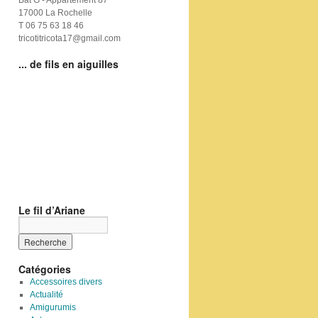
Bat G - Appartement 87
17000 La Rochelle
T 06 75 63 18 46
tricotitricota17@gmail.com
... de fils en aiguilles
Le fil d’Ariane
Catégories
Accessoires divers
Actualité
Amigurumis