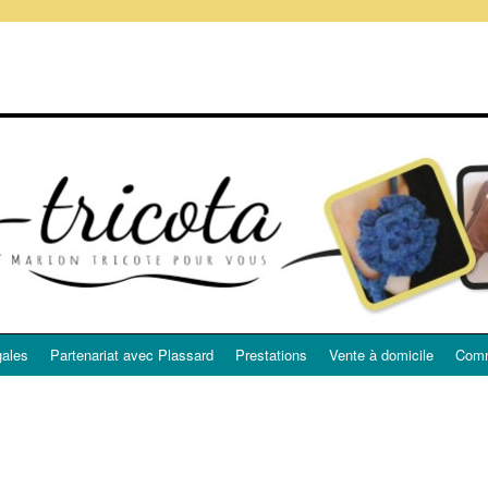
gales
Partenariat avec Plassard
Prestations
Vente à domicile
Comm