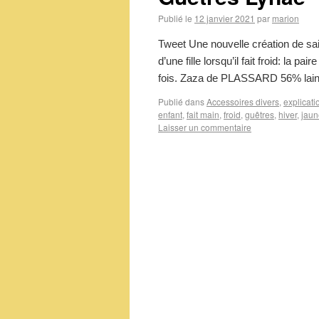
Publié le
12 janvier 2021
par
marion
Tweet Une nouvelle création de sai
d’une fille lorsqu’il fait froid: la p
fois. Zaza de PLASSARD 56% lai
Publié dans
Accessoires divers
,
explicati
enfant
,
fait main
,
froid
,
guêtres
,
hiver
,
jaun
Laisser un commentaire