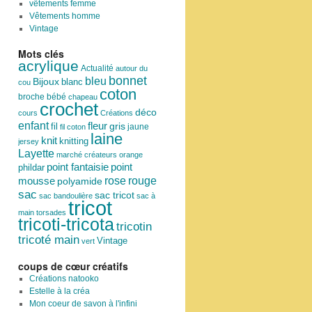
vêtements femme
Vêtements homme
Vintage
Mots clés
acrylique
Actualité
autour du
bonnet
bleu
Bijoux
blanc
cou
coton
broche
bébé
chapeau
crochet
déco
cours
Créations
enfant
fleur
fil
gris
jaune
fil coton
laine
knit
knitting
jersey
Layette
marché créateurs
orange
point
point fantaisie
phildar
rose
mousse
rouge
polyamide
sac
sac tricot
sac bandoulière
sac à
tricot
main
torsades
tricoti-tricota
tricotin
tricoté main
Vintage
vert
coups de cœur créatifs
Créations natooko
Estelle à la créa
Mon coeur de savon à l'infini