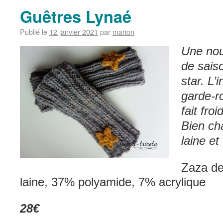
Guêtres Lynaé
Publié le
12 janvier 2021
par
marion
Une nou
de sais
star. L’
garde-ro
fait fro
Bien ch
laine et
Zaza d
laine, 37% polyamide, 7% acrylique
28€