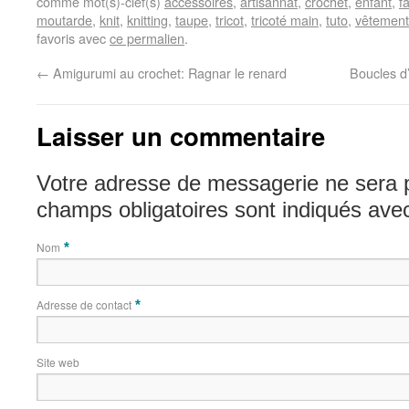
comme mot(s)-clef(s)
accessoires
,
artisannat
,
crochet
,
enfant
,
f
moutarde
,
knit
,
knitting
,
taupe
,
tricot
,
tricoté main
,
tuto
,
vêtement
favoris avec
ce permalien
.
←
Amigurumi au crochet: Ragnar le renard
Boucles d
Laisser un commentaire
Votre adresse de messagerie ne sera 
champs obligatoires sont indiqués av
Nom
*
Adresse de contact
*
Site web