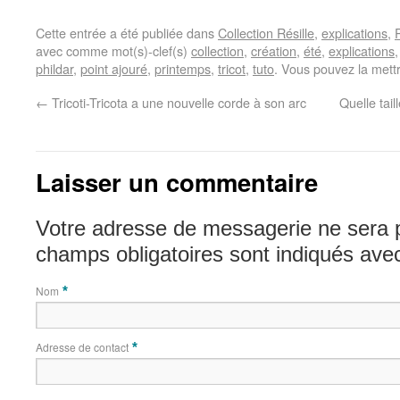
Cette entrée a été publiée dans
Collection Résille
,
explications
,
avec comme mot(s)-clef(s)
collection
,
création
,
été
,
explications
phildar
,
point ajouré
,
printemps
,
tricot
,
tuto
. Vous pouvez la mett
←
Tricoti-Tricota a une nouvelle corde à son arc
Quelle taill
Laisser un commentaire
Votre adresse de messagerie ne sera 
champs obligatoires sont indiqués av
Nom
*
Adresse de contact
*