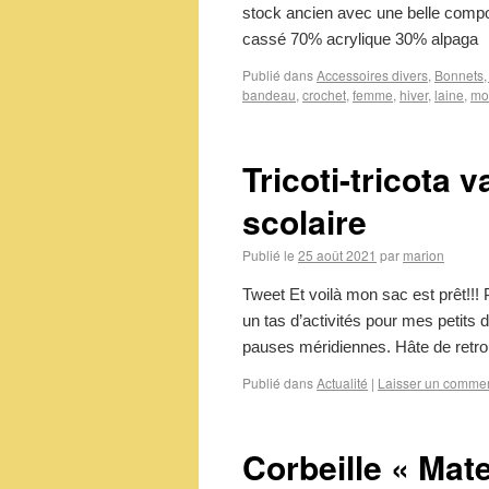
stock ancien avec une belle compos
cassé 70% acrylique 30% a
Publié dans
Accessoires divers
,
Bonnets, 
bandeau
,
crochet
,
femme
,
hiver
,
laine
,
mo
Tricoti-tricota 
scolaire
Publié le
25 août 2021
par
marion
Tweet Et voilà mon sac est prêt!!
un tas d’activités pour mes petits 
pauses méridiennes. Hâte de retr
Publié dans
Actualité
|
Laisser un commen
Corbeille « Mate