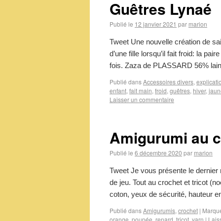
Guêtres Lynaé
Publié le
12 janvier 2021
par
marion
Tweet Une nouvelle création de sai
d’une fille lorsqu’il fait froid: la p
fois. Zaza de PLASSARD 56% lai
Publié dans
Accessoires divers
,
explicati
enfant
,
fait main
,
froid
,
guêtres
,
hiver
,
jaun
Laisser un commentaire
Amigurumi au c
Publié le
6 décembre 2020
par
marion
Tweet Je vous présente le dernier 
de jeu. Tout au crochet et tricot (n
coton, yeux de sécurité, hauteur
Publié dans
Amigurumis
,
crochet
|
Marqu
orange
,
poupée
,
renard
,
tricot
,
yarn
|
Lais