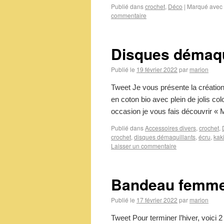
Publié dans
crochet
,
Déco
|
Marqué avec
commentaire
Disques démaqui
Publié le
19 février 2022
par
marion
Tweet Je vous présente la créatio
en coton bio avec plein de jolis co
occasion je vous fais découvrir 
Publié dans
Accessoires divers
,
crochet
,
crochet
,
disques démaquillants
,
écru
,
kak
Laisser un commentaire
Bandeau femm
Publié le
17 février 2022
par
marion
Tweet Pour terminer l’hiver, voici 2