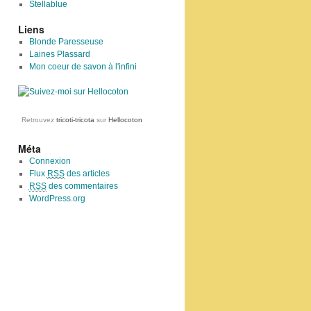
Stellablue
Liens
Blonde Paresseuse
Laines Plassard
Mon coeur de savon à l'infini
Retrouvez
tricoti-tricota
sur
Hellocoton
Méta
Connexion
Flux
RSS
des articles
RSS
des commentaires
WordPress.org