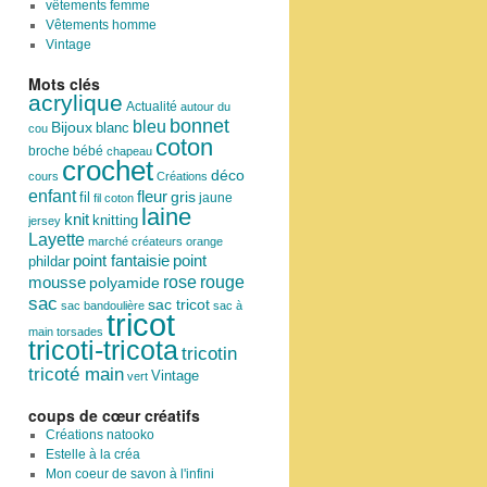
vêtements femme
Vêtements homme
Vintage
Mots clés
acrylique
Actualité
autour du
bonnet
bleu
Bijoux
blanc
cou
coton
broche
bébé
chapeau
crochet
déco
cours
Créations
enfant
fleur
fil
gris
jaune
fil coton
laine
knit
knitting
jersey
Layette
marché créateurs
orange
point
point fantaisie
phildar
rose
mousse
rouge
polyamide
sac
sac tricot
sac bandoulière
sac à
tricot
main
torsades
tricoti-tricota
tricotin
tricoté main
Vintage
vert
coups de cœur créatifs
Créations natooko
Estelle à la créa
Mon coeur de savon à l'infini