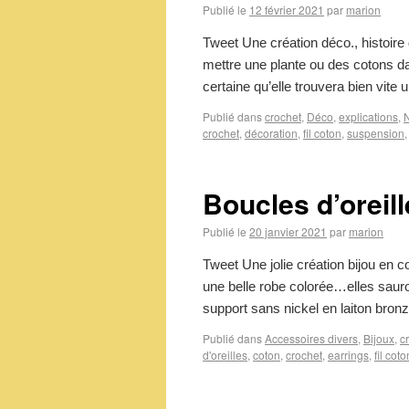
Publié le
12 février 2021
par
marion
Tweet Une création déco., histoire
mettre une plante ou des cotons da
certaine qu’elle trouvera bien vite
Publié dans
crochet
,
Déco
,
explications
,
crochet
,
décoration
,
fil coton
,
suspension
Boucles d’oreil
Publié le
20 janvier 2021
par
marion
Tweet Une jolie création bijou en
une belle robe colorée…elles saur
support sans nickel en laiton bron
Publié dans
Accessoires divers
,
Bijoux
,
c
d'oreilles
,
coton
,
crochet
,
earrings
,
fil coto