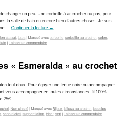
 de changer un peu. Une corbeille à accrocher ou pas, pour
ns la salle de bain ou encore bien d’autres choses. Je suis
 une …
Continuer la lecture
→
Non classé
,
tutos
|
Marqué avec
corbeille
,
corbeille au crochet
,
coton
,
,
tuto
|
Laisser un commentaire
les « Esmeralda » au crochet
 coton tout doux. Pour égayer une tenue noire ou accompagner
ont vous accompagner en toutes circonstances. fil 100%
ze 25€
rochet
,
Non classé
|
Marqué avec
Bijoux
,
bijoux au crochet
,
boucles
n
,
sans nickel
,
support laiton
,
tricot
,
vert
|
Laisser un commentaire