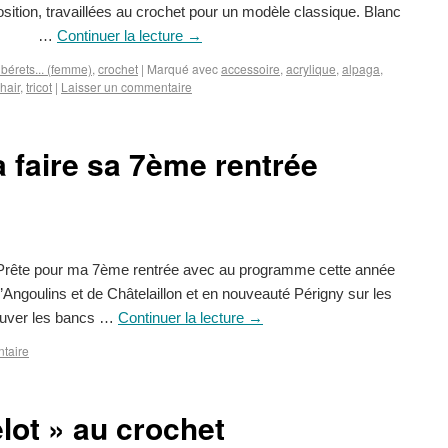
ition, travaillées au crochet pour un modèle classique. Blanc
lpaga …
Continuer la lecture
→
bérets... (femme)
,
crochet
|
Marqué avec
accessoire
,
acrylique
,
alpaga
,
hair
,
tricot
|
Laisser un commentaire
va faire sa 7ème rentrée
! Prête pour ma 7ème rentrée avec au programme cette année
d’Angoulins et de Châtelaillon et en nouveauté Périgny sur les
ouver les bancs …
Continuer la lecture
→
taire
lot » au crochet