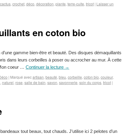
cactus
,
crochet
,
déco
,
décoration
,
plante
,
terre-cuite
,
tricot
|
Laisser un
llants en coton bio
n d’une gamme bien-être et beauté. Des disques démaquillants
loris dans leurs corbeilles à poser ou accrocher au mur. À cette
« Mon coeur …
Continuer la lecture
→
Déco
|
Marqué avec
artisan
,
beauté
,
bleu
,
corbeille
,
coton bio
,
couleur
,
i
,
naturel
,
rose
,
salle de bain
,
savon
,
savonnerie
,
soin du corps
,
tricot
|
e
 bandeaux tout beaux, tout chauds. J’utilise ici 2 pelotes d’un