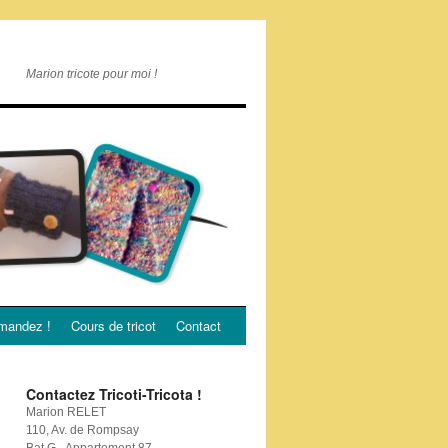
Marion tricote pour moi !
andez !
Cours de tricot
Contact
Contactez Tricoti-Tricota !
Marion RELET
110, Av. de Rompsay