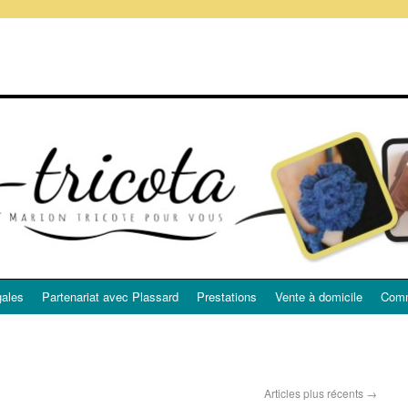
gales
Partenariat avec Plassard
Prestations
Vente à domicile
Comm
Articles plus récents
→