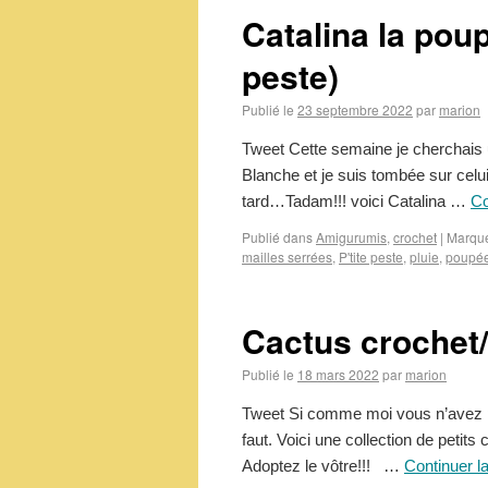
Catalina la poup
peste)
Publié le
23 septembre 2022
par
marion
Tweet Cette semaine je cherchais u
Blanche et je suis tombée sur celui 
tard…Tadam!!! voici Catalina …
Co
Publié dans
Amigurumis
,
crochet
|
Marqu
mailles serrées
,
P'tite peste
,
pluie
,
poupé
Cactus crochet/t
Publié le
18 mars 2022
par
marion
Tweet Si comme moi vous n’avez pas 
faut. Voici une collection de petits
Adoptez le vôtre!!! …
Continuer l