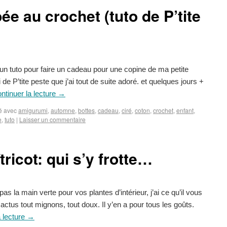
ée au crochet (tuto de P’tite
n tuto pour faire un cadeau pour une copine de ma petite
de P’tite peste que j’ai tout de suite adoré. et quelques jours +
ntinuer la lecture
→
é avec
amigurumi
,
automne
,
bottes
,
cadeau
,
ciré
,
coton
,
crochet
,
enfant
,
e
,
tuto
|
Laisser un commentaire
ricot: qui s’y frotte…
la main verte pour vos plantes d’intérieur, j’ai ce qu’il vous
 cactus tout mignons, tout doux. Il y’en a pour tous les goûts.
a lecture
→