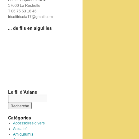
Bat G - Appartement 87
17000 La Rochelle
T 06 75 63 18 46
tricotitricota17@gmail.com
... de fils en aiguilles
Le fil d’Ariane
Catégories
Accessoires divers
Actualité
Amigurumis