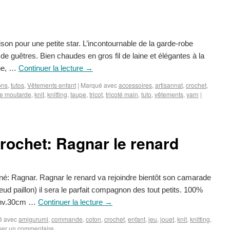
son pour une petite star. L’incontournable de la garde-robe
aire de guêtres. Bien chaudes en gros fil de laine et élégantes à la
ne, …
Continuer la lecture
→
ons
,
tutos
,
Vêtements enfant
|
Marqué avec
accessoires
,
artisannat
,
crochet
,
e moutarde
,
knit
,
knitting
,
taupe
,
tricot
,
tricoté main
,
tuto
,
vêtements
,
yarn
|
rochet: Ragnar le renard
né: Ragnar. Ragnar le renard va rejoindre bientôt son camarade
oeud paillon) il sera le parfait compagnon des tout petits. 100%
 env.30cm …
Continuer la lecture
→
é avec
amigurumi
,
commande
,
coton
,
crochet
,
enfant
,
jeu
,
jouet
,
knit
,
knitting
,
ser un commentaire