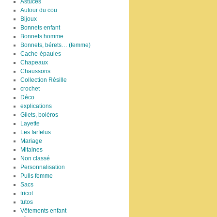
Astuces
Autour du cou
Bijoux
Bonnets enfant
Bonnets homme
Bonnets, bérets… (femme)
Cache-épaules
Chapeaux
Chaussons
Collection Résille
crochet
Déco
explications
Gilets, boléros
Layette
Les farfelus
Mariage
Mitaines
Non classé
Personnalisation
Pulls femme
Sacs
tricot
tutos
Vêtements enfant