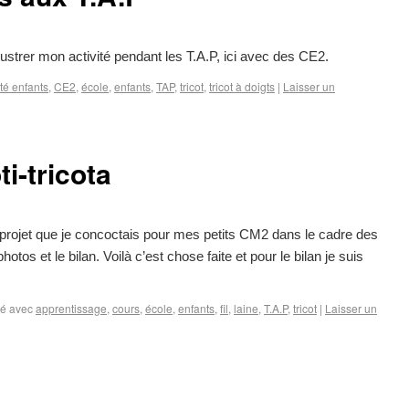
llustrer mon activité pendant les T.A.P, ici avec des CE2.
ité enfants
,
CE2
,
école
,
enfants
,
TAP
,
tricot
,
tricot à doigts
|
Laisser un
ti-tricota
 projet que je concoctais pour mes petits CM2 dans le cadre des
otos et le bilan. Voilà c’est chose faite et pour le bilan je suis
é avec
apprentissage
,
cours
,
école
,
enfants
,
fil
,
laine
,
T.A.P
,
tricot
|
Laisser un