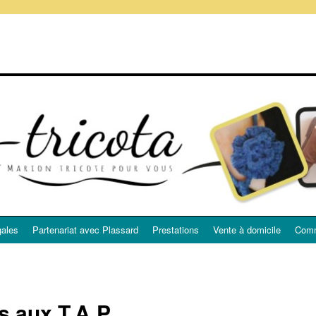
gales
Partenariat avec Plassard
Prestations
Vente à domicile
Comm
ts aux T.A.P