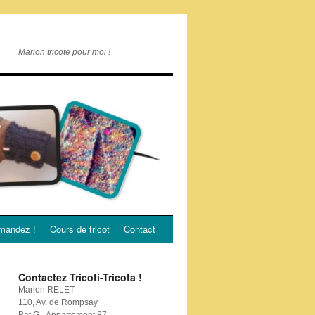
Marion tricote pour moi !
andez !
Cours de tricot
Contact
Contactez Tricoti-Tricota !
Marion RELET
110, Av. de Rompsay