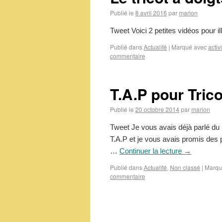
Publié le
8 avril 2016
par
marion
Tweet Voici 2 petites vidéos pour i
Publié dans
Actualité
|
Marqué avec
activ
commentaire
T.A.P pour Trico
Publié le
20 octobre 2014
par
marion
Tweet Je vous avais déjà parlé du
T.A.P et je vous avais promis des ph
…
Continuer la lecture
→
Publié dans
Actualité
,
Non classé
|
Marqu
commentaire