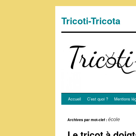
Tricoti-Tricota
Accueil
C’est quoi ?
Mentions lé
Archives par mot-clef :
école
Le tricot à doig