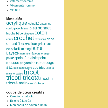
vêtements femme
Vêtements homme
Vintage
Mots clés
acrylique
Actualité
autour du
bonnet
bleu
Bijoux
blanc
cou
coton
broche
bébé
chapeau
crochet
déco
cours
Créations
enfant
fleur
fil
gris
jaune
fil coton
laine
knit
knitting
jersey
Layette
marché créateurs
orange
point
point fantaisie
phildar
rose
mousse
rouge
polyamide
sac
sac tricot
sac bandoulière
sac à
tricot
main
torsades
tricoti-tricota
tricotin
tricoté main
Vintage
vert
coups de cœur créatifs
Créations natooko
Estelle à la créa
Mon coeur de savon à l'infini