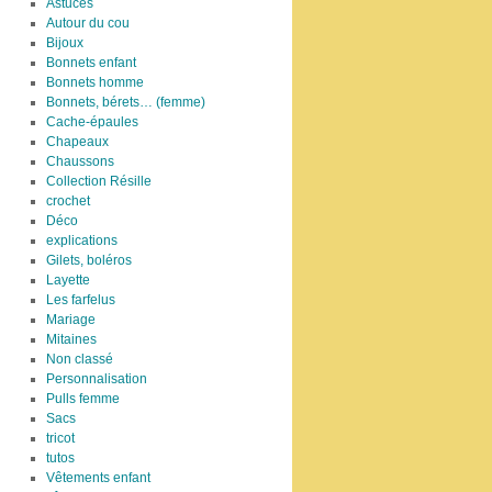
Astuces
Autour du cou
Bijoux
Bonnets enfant
Bonnets homme
Bonnets, bérets… (femme)
Cache-épaules
Chapeaux
Chaussons
Collection Résille
crochet
Déco
explications
Gilets, boléros
Layette
Les farfelus
Mariage
Mitaines
Non classé
Personnalisation
Pulls femme
Sacs
tricot
tutos
Vêtements enfant