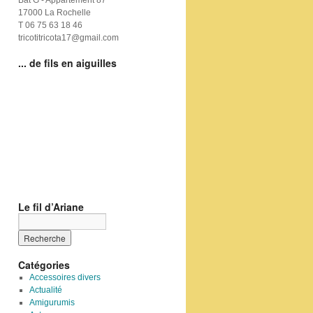
Bat G - Appartement 87
17000 La Rochelle
T 06 75 63 18 46
tricotitricota17@gmail.com
... de fils en aiguilles
Le fil d’Ariane
Catégories
Accessoires divers
Actualité
Amigurumis