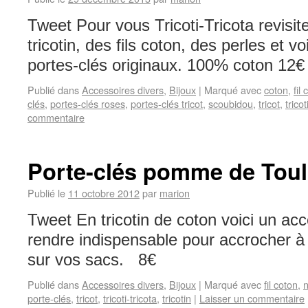
Tweet Pour vous Tricoti-Tricota revisit
tricotin, des fils coton, des perles et v
portes-clés originaux. 100% coton 12
Publié dans
Accessoires divers
,
Bijoux
|
Marqué avec
coton
,
fil
clés
,
portes-clés roses
,
portes-clés tricot
,
scoubidou
,
tricot
,
tricot
commentaire
Porte-clés pomme de Touli
Publié le
11 octobre 2012
par
marion
Tweet En tricotin de coton voici un ac
rendre indispensable pour accrocher à
sur vos sacs. 8€
Publié dans
Accessoires divers
,
Bijoux
|
Marqué avec
fil coton
,
porte-clés
,
tricot
,
tricoti-tricota
,
tricotin
|
Laisser un commentaire