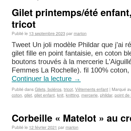
Gilet printemps/été enfan
tricot
Publié le
13 septembre 2023
par
marion
Tweet Un joli modèle Phildar que j’ai ré
gilet fille en point fantaisie, en coton b
boutons trouvés à la mercerie L’Aiguil
Femmes La Rochelle). fil 100% coton,
Continuer la lecture
→
Publié dans
Gilets, boléros
,
tricot
,
Vêtements enfant
|
Marqué a
coton
,
gilet
,
gilet enfant
,
knit
,
knitting
,
mercerie
,
phildar
,
point de 
Corbeille « Matelot » au c
Publié le
12 février 2021
par
marion