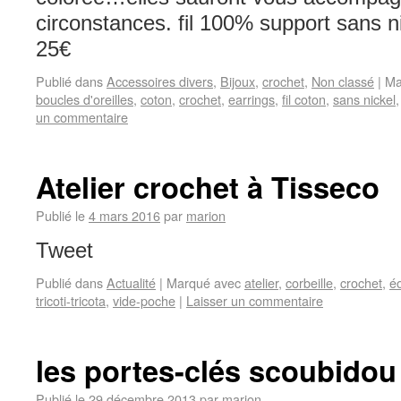
circonstances. fil 100% support sans n
25€
Publié dans
Accessoires divers
,
Bijoux
,
crochet
,
Non classé
|
Ma
boucles d'oreilles
,
coton
,
crochet
,
earrings
,
fil coton
,
sans nickel
un commentaire
Atelier crochet à Tisseco
Publié le
4 mars 2016
par
marion
Tweet
Publié dans
Actualité
|
Marqué avec
atelier
,
corbeille
,
crochet
,
é
tricoti-tricota
,
vide-poche
|
Laisser un commentaire
les portes-clés scoubidou 
Publié le
29 décembre 2013
par
marion