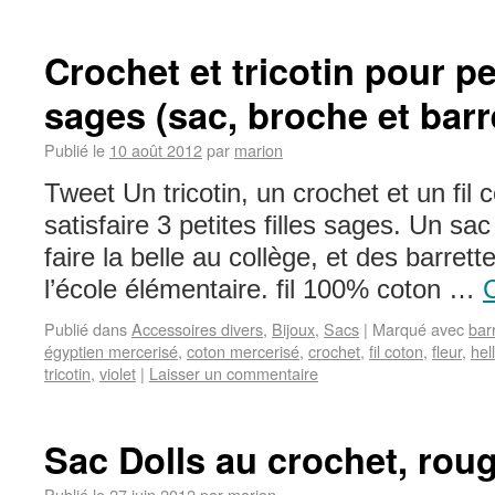
Crochet et tricotin pour pet
sages (sac, broche et barr
Publié le
10 août 2012
par
marion
Tweet Un tricotin, un crochet et un fil 
satisfaire 3 petites filles sages. Un sa
faire la belle au collège, et des barret
l’école élémentaire. fil 100% coton …
C
Publié dans
Accessoires divers
,
Bijoux
,
Sacs
|
Marqué avec
bar
égyptien mercerisé
,
coton mercerisé
,
crochet
,
fil coton
,
fleur
,
hell
tricotin
,
violet
|
Laisser un commentaire
Sac Dolls au crochet, rou
Publié le
27 juin 2012
par
marion