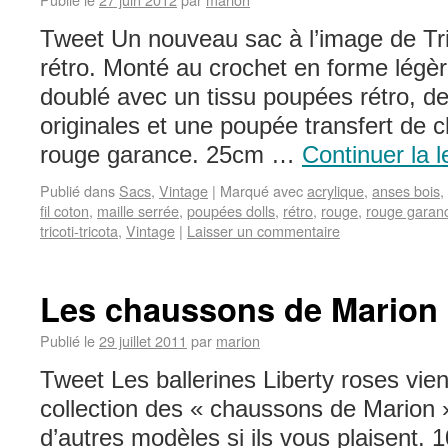
Tweet Un nouveau sac à l’image de Tric
rétro. Monté au crochet en forme légè
doublé avec un tissu poupées rétro, de
originales et une poupée transfert de 
rouge garance. 25cm …
Continuer la 
Publié dans
Sacs
,
Vintage
|
Marqué avec
acrylique
,
anses bois
,
fil coton
,
maille serrée
,
poupées dolls
,
rétro
,
rouge
,
rouge garan
tricoti-tricota
,
Vintage
|
Laisser un commentaire
Les chaussons de Marion (
Publié le
29 juillet 2011
par
marion
Tweet Les ballerines Liberty roses vie
collection des « chaussons de Marion »
d’autres modèles si ils vous plaisent. 