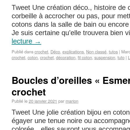
Tweet Une création déco., histoire de
corbeille à accrocher ou pas, pour met
cotons dans la salle de bain ou encore
Je suis certaine qu’elle trouvera bien 
lecture
→
Publié dans
crochet
,
Déco
,
explications
,
Non classé
,
tutos
|
Mar
crochet
,
coton
,
crochet
,
décoration
,
fil coton
,
suspension
,
tuto
|
L
Boucles d’oreilles « Esme
crochet
Publié le
20 janvier 2021
par
marion
Tweet Une jolie création bijou en coto
égayer une tenue noire ou accompagne
colorée…elles sauront vous accompag