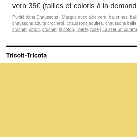
vera 35€ (tailles et coloris à la d
Publié dans
Chaussons
|
Marqué avec
aloë vera
,
ballerines
,
bal
chaussons adulte crocheté
,
chaussons adultes
,
chaussons balle
crochet
,
coton
,
crochet
,
fil coton
,
liberty
,
rose
|
Laisser un comme
Tricoti-Tricota