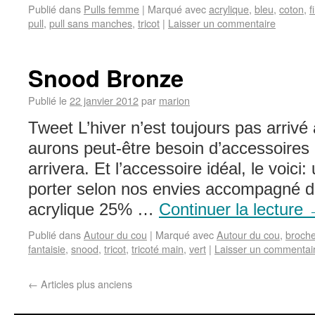
Publié dans
Pulls femme
|
Marqué avec
acrylique
,
bleu
,
coton
,
f
pull
,
pull sans manches
,
tricot
|
Laisser un commentaire
Snood Bronze
Publié le
22 janvier 2012
par
marion
Tweet L’hiver n’est toujours pas arrivé 
aurons peut-être besoin d’accessoires
arrivera. Et l’accessoire idéal, le voici
porter selon nos envies accompagné 
acrylique 25% …
Continuer la lecture
Publié dans
Autour du cou
|
Marqué avec
Autour du cou
,
broch
fantaisie
,
snood
,
tricot
,
tricoté main
,
vert
|
Laisser un commentai
←
Articles plus anciens