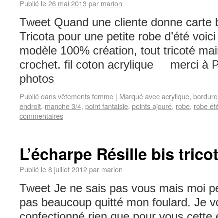
Publié le
26 mai 2013
par
marion
Tweet Quand une cliente donne carte b
Tricota pour une petite robe d’été voici 
modèle 100% création, tout tricoté ma
crochet. fil coton acrylique merci à P
photos
Publié dans
vêtements femme
|
Marqué avec
acrylique
,
bordure
endroit
,
manche 3/4
,
point fantaisie
,
points ajouré
,
robe
,
robe ét
commentaires
L’écharpe Résille bis tric
Publié le
8 juillet 2012
par
marion
Tweet Je ne sais pas vous mais moi pe
pas beaucoup quitté mon foulard. Je v
confectionné rien que pour vous cette é