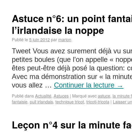
Astuce n°6: un point fanta
l’irlandaise la noppe
Publié le
5 juin 2012
par
marion
Tweet Vous avez surement déjà vu sur l
petites boules (que l’on appelle « nop
êtes peut-être déjà posé la question: 
Avec ma démonstration sur « la minute
vous allez …
Continuer la lecture
→
Publié dans
Actualité
,
Astuces
|
Marqué avec
astuce
,
la minute 
fantaisie
,
pull irlandais
,
technique tricot
,
tricoti-tricota
|
Laisser u
Leçon n°4 sur la minute f