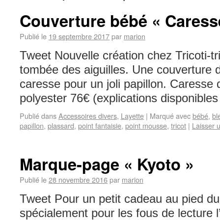
Couverture bébé « Caresse
Publié le
19 septembre 2017
par
marion
Tweet Nouvelle création chez Tricoti-tri
tombée des aiguilles. Une couvertur
caresse pour un joli papillon. Caress
polyester 76€ (explications disponibl
Publié dans
Accessoires divers
,
Layette
|
Marqué avec
bébé
,
bl
papillon
,
plassard
,
point fantaisie
,
point mousse
,
tricot
|
Laisser 
Marque-page « Kyoto »
Publié le
28 novembre 2016
par
marion
Tweet Pour un petit cadeau au pied du 
spécialement pour les fous de lecture l