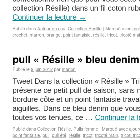
collection Résille) dans un fil coton ru
Continuer la lecture
→
Publié dans
Autour du cou
,
Collection Résille
|
Marqué avec
cro
crochet
,
marron
,
orange
,
point fantaisie
,
résille
,
tricot
,
tricoté ma
pull « Résille » bleu denim
Publié le
9 juin 2012
par
marion
Tweet Dans la collection « Résille » Tri
présente ce petit pull de saison, san
bordure côte et un point fantaisie trava
aiguilles. Dans ce bleu denim que vou
toutes vos tenues, ce …
Continuer la 
Publié dans
Collection Résille
,
Pulls femme
|
Marqué avec
ajour
point fantaisie
,
pull
,
pull été
,
résille
,
tricot
,
tricoté main
,
tricoti-tri