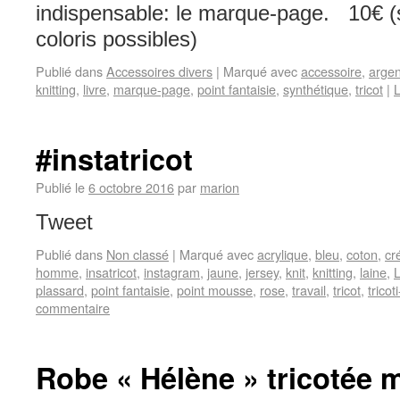
indispensable: le marque-page. 10€ 
coloris possibles)
Publié dans
Accessoires divers
|
Marqué avec
accessoire
,
argen
knitting
,
livre
,
marque-page
,
point fantaisie
,
synthétique
,
tricot
|
L
#instatricot
Publié le
6 octobre 2016
par
marion
Tweet
Publié dans
Non classé
|
Marqué avec
acrylique
,
bleu
,
coton
,
cr
homme
,
insatricot
,
instagram
,
jaune
,
jersey
,
knit
,
knitting
,
laine
,
L
plassard
,
point fantaisie
,
point mousse
,
rose
,
travail
,
tricot
,
tricot
commentaire
Robe « Hélène » tricotée 