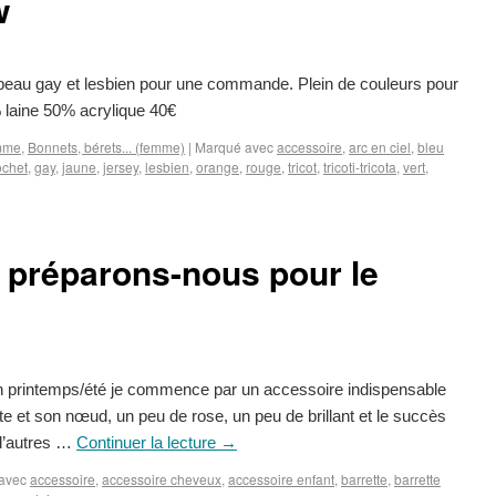
w
peau gay et lesbien pour une commande. Plein de couleurs pour
50% laine 50% acrylique 40€
mme
,
Bonnets, bérets... (femme)
|
Marqué avec
accessoire
,
arc en ciel
,
bleu
ochet
,
gay
,
jaune
,
jersey
,
lesbien
,
orange
,
rouge
,
tricot
,
tricoti-tricota
,
vert
,
 « préparons-nous pour le
ion printemps/été je commence par un accessoire indispensable
te et son nœud, un peu de rose, un peu de brillant et le succès
 d’autres …
Continuer la lecture
→
avec
accessoire
,
accessoire cheveux
,
accessoire enfant
,
barrette
,
barrette