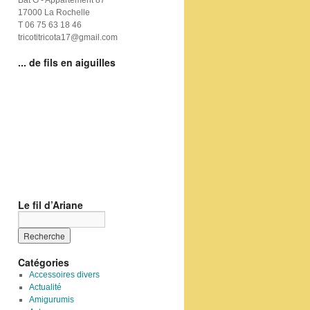
Bat G - Appartement 87
17000 La Rochelle
T 06 75 63 18 46
tricotitricota17@gmail.com
... de fils en aiguilles
Le fil d’Ariane
Catégories
Accessoires divers
Actualité
Amigurumis