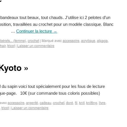
 bandeaux tout beaux, tout chauds. J’utilise ici 2 pelotes d’un
ition, travaillées au crochet pour un modèle classique. Blanc
lpaga …
Continuer la lecture
→
bérets... (femme)
,
crochet
|
Marqué avec
accessoire
,
acrylique
,
alpaga
,
hair
,
tricot
|
Laisser un commentaire
Kyoto »
 du sapin voici tout spécialement pour les fous de lecture
arque-page. 10€ (sur commande tous coloris possibles)
avec
accessoire
,
argenté
,
cadeau
,
crochet
,
doré
,
fil
,
knit
,
knitting
,
livre
,
,
tricot
|
Laisser un commentaire