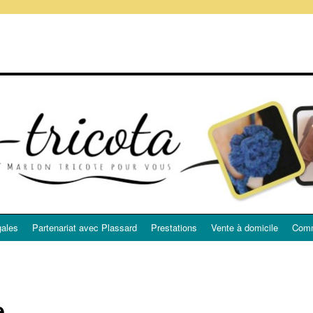
gales
Partenariat avec Plassard
Prestations
Vente à domicile
Comm
e