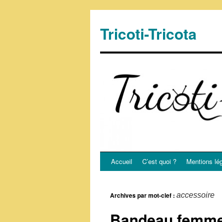
Tricoti-Tricota
Accueil
C’est quoi ?
Mentions lé
Archives par mot-clef :
accessoire
Bandeau femm