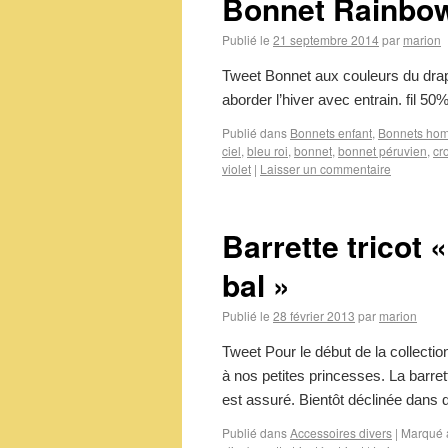
Bonnet Rainbo
Publié le
21 septembre 2014
par
marion
Tweet Bonnet aux couleurs du dra
aborder l’hiver avec entrain. fil 
Publié dans
Bonnets enfant
,
Bonnets ho
ciel
,
bleu roi
,
bonnet
,
bonnet péruvien
,
cr
violet
|
Laisser un commentaire
Barrette tricot
bal »
Publié le
28 février 2013
par
marion
Tweet Pour le début de la collect
à nos petites princesses. La barret
est assuré. Bientôt déclinée dans
Publié dans
Accessoires divers
|
Marqué 