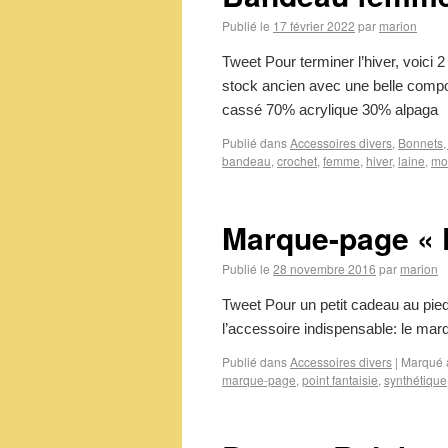
Publié le
17 février 2022
par
marion
Tweet Pour terminer l’hiver, voici 2
stock ancien avec une belle compos
cassé 70% acrylique 30% a
Publié dans
Accessoires divers
,
Bonnets, 
bandeau
,
crochet
,
femme
,
hiver
,
laine
,
mo
Marque-page « 
Publié le
28 novembre 2016
par
marion
Tweet Pour un petit cadeau au pied
l’accessoire indispensable: le m
Publié dans
Accessoires divers
|
Marqué 
marque-page
,
point fantaisie
,
synthétique