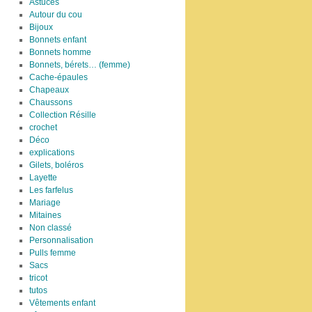
Astuces
Autour du cou
Bijoux
Bonnets enfant
Bonnets homme
Bonnets, bérets… (femme)
Cache-épaules
Chapeaux
Chaussons
Collection Résille
crochet
Déco
explications
Gilets, boléros
Layette
Les farfelus
Mariage
Mitaines
Non classé
Personnalisation
Pulls femme
Sacs
tricot
tutos
Vêtements enfant