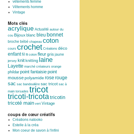
vêtements femme
Vêtements homme
Vintage
Mots clés
acrylique
Actualité
autour du
bonnet
bleu
Bijoux
blanc
cou
coton
broche
bébé
chapeau
crochet
déco
cours
Créations
enfant
fleur
fil
gris
jaune
fil coton
laine
knit
knitting
jersey
Layette
marché créateurs
orange
point
point fantaisie
phildar
rose
mousse
rouge
polyamide
sac
sac tricot
sac bandoulière
sac à
tricot
main
torsades
tricoti-tricota
tricotin
tricoté main
Vintage
vert
coups de cœur créatifs
Créations natooko
Estelle à la créa
Mon coeur de savon à l'infini