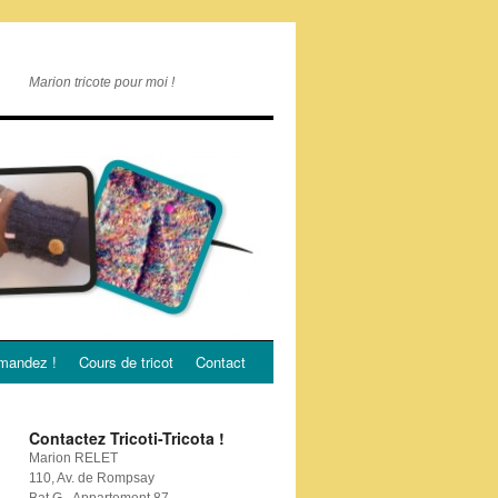
Marion tricote pour moi !
andez !
Cours de tricot
Contact
Contactez Tricoti-Tricota !
Marion RELET
110, Av. de Rompsay