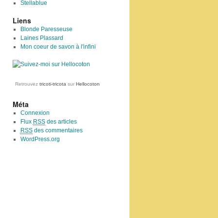
Stellablue
Liens
Blonde Paresseuse
Laines Plassard
Mon coeur de savon à l'infini
Retrouvez
tricoti-tricota
sur
Hellocoton
Méta
Connexion
Flux
RSS
des articles
RSS
des commentaires
WordPress.org