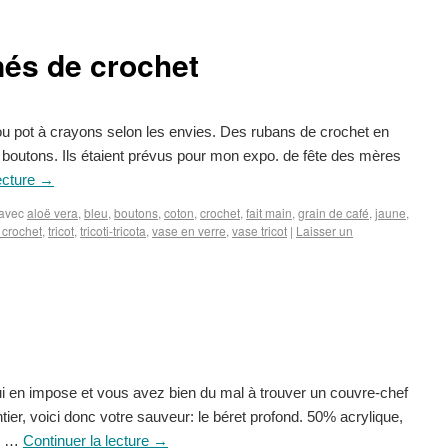
és de crochet
u pot à crayons selon les envies. Des rubans de crochet en
 boutons. Ils étaient prévus pour mon expo. de fête des mères
ecture
→
avec
aloë vera
,
bleu
,
boutons
,
coton
,
crochet
,
fait main
,
grain de café
,
jaune
,
 crochet
,
tricot
,
tricoti-tricota
,
vase en verre
,
vase tricot
|
Laisser un
 en impose et vous avez bien du mal à trouver un couvre-chef
tier, voici donc votre sauveur: le béret profond. 50% acrylique,
de …
Continuer la lecture
→