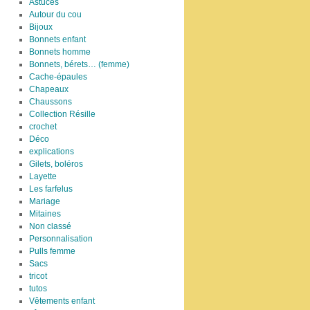
Astuces
Autour du cou
Bijoux
Bonnets enfant
Bonnets homme
Bonnets, bérets… (femme)
Cache-épaules
Chapeaux
Chaussons
Collection Résille
crochet
Déco
explications
Gilets, boléros
Layette
Les farfelus
Mariage
Mitaines
Non classé
Personnalisation
Pulls femme
Sacs
tricot
tutos
Vêtements enfant