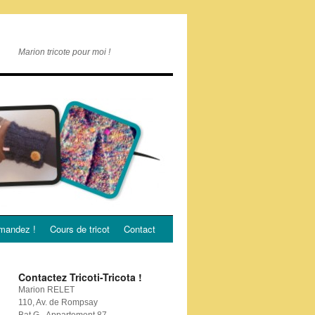
Marion tricote pour moi !
andez !
Cours de tricot
Contact
Contactez Tricoti-Tricota !
Marion RELET
110, Av. de Rompsay