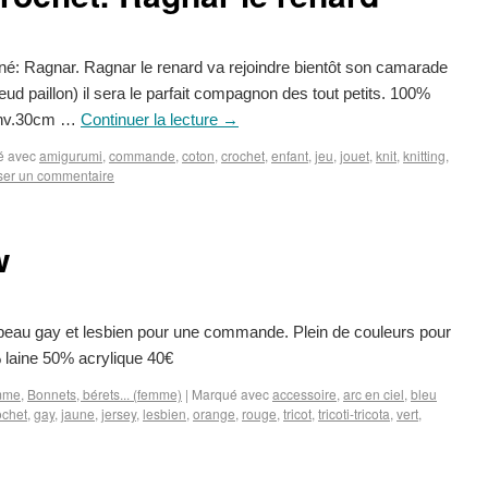
né: Ragnar. Ragnar le renard va rejoindre bientôt son camarade
oeud paillon) il sera le parfait compagnon des tout petits. 100%
 env.30cm …
Continuer la lecture
→
é avec
amigurumi
,
commande
,
coton
,
crochet
,
enfant
,
jeu
,
jouet
,
knit
,
knitting
,
ser un commentaire
w
peau gay et lesbien pour une commande. Plein de couleurs pour
50% laine 50% acrylique 40€
mme
,
Bonnets, bérets... (femme)
|
Marqué avec
accessoire
,
arc en ciel
,
bleu
ochet
,
gay
,
jaune
,
jersey
,
lesbien
,
orange
,
rouge
,
tricot
,
tricoti-tricota
,
vert
,