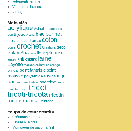
vêtements femme
Vêtements homme
Vintage
Mots clés
acrylique
Actualité
autour du
bonnet
bleu
Bijoux
blanc
cou
coton
broche
bébé
chapeau
crochet
déco
cours
Créations
enfant
fleur
fil
gris
jaune
fil coton
laine
knit
knitting
jersey
Layette
marché créateurs
orange
point
point fantaisie
phildar
rose
mousse
rouge
polyamide
sac
sac tricot
sac bandoulière
sac à
tricot
main
torsades
tricoti-tricota
tricotin
tricoté main
Vintage
vert
coups de cœur créatifs
Créations natooko
Estelle à la créa
Mon coeur de savon à l'infini