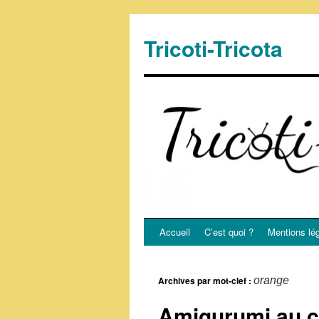
Tricoti-Tricota
Accueil
C’est quoi ?
Mentions lé
Archives par mot-clef :
orange
Amigurumi au c