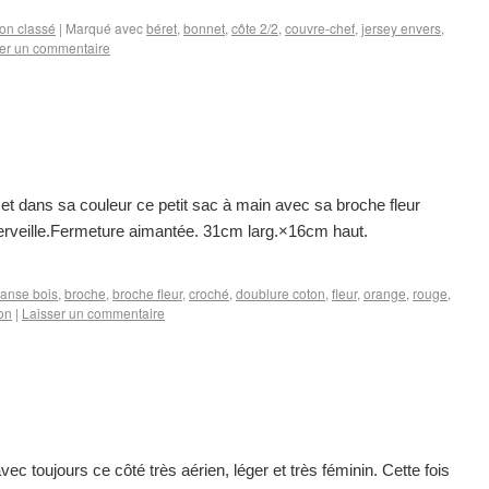
on classé
|
Marqué avec
béret
,
bonnet
,
côte 2/2
,
couvre-chef
,
jersey envers
,
er un commentaire
t dans sa couleur ce petit sac à main avec sa broche fleur
à merveille.Fermeture aimantée. 31cm larg.×16cm haut.
anse bois
,
broche
,
broche fleur
,
croché
,
doublure coton
,
fleur
,
orange
,
rouge
,
on
|
Laisser un commentaire
c toujours ce côté très aérien, léger et très féminin. Cette fois