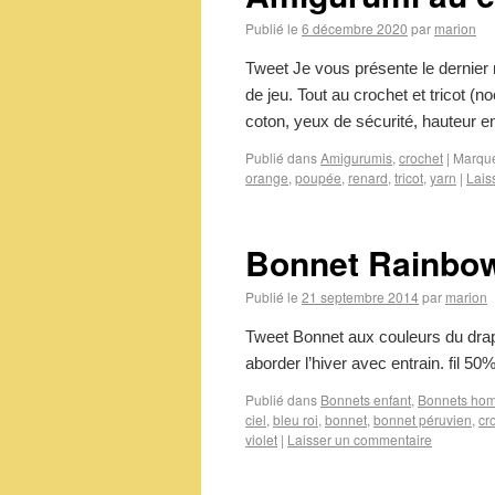
Publié le
6 décembre 2020
par
marion
Tweet Je vous présente le dernier 
de jeu. Tout au crochet et tricot (n
coton, yeux de sécurité, hauteur
Publié dans
Amigurumis
,
crochet
|
Marqu
orange
,
poupée
,
renard
,
tricot
,
yarn
|
Lais
Bonnet Rainbo
Publié le
21 septembre 2014
par
marion
Tweet Bonnet aux couleurs du dra
aborder l’hiver avec entrain. fil 
Publié dans
Bonnets enfant
,
Bonnets ho
ciel
,
bleu roi
,
bonnet
,
bonnet péruvien
,
cr
violet
|
Laisser un commentaire