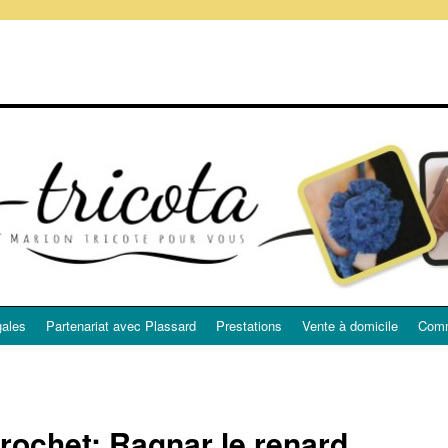
gales
Partenariat avec Plassard
Prestations
Vente à domicile
Comm
rochet: Ragnar le renard