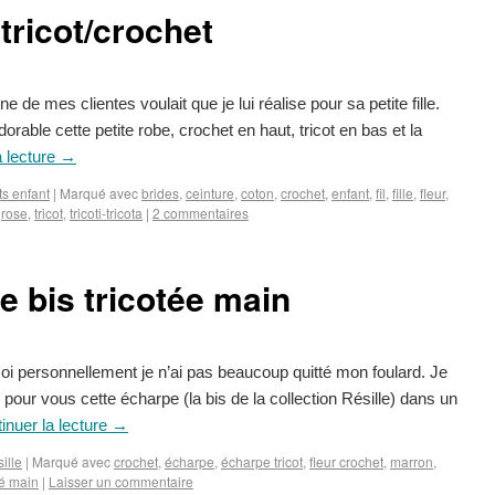
tricot/crochet
 de mes clientes voulait que je lui réalise pour sa petite fille.
adorable cette petite robe, crochet en haut, tricot en bas et la
a lecture
→
s enfant
|
Marqué avec
brides
,
ceinture
,
coton
,
crochet
,
enfant
,
fil
,
fille
,
fleur
,
,
rose
,
tricot
,
tricoti-tricota
|
2 commentaires
e bis tricotée main
i personnellement je n’ai pas beaucoup quitté mon foulard. Je
pour vous cette écharpe (la bis de la collection Résille) dans un
inuer la lecture
→
ille
|
Marqué avec
crochet
,
écharpe
,
écharpe tricot
,
fleur crochet
,
marron
,
té main
|
Laisser un commentaire