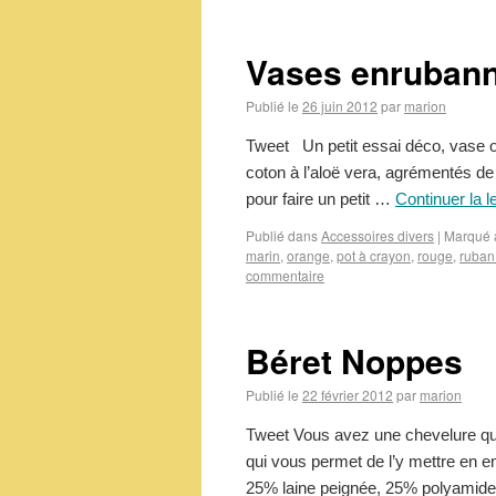
Vases enrubann
Publié le
26 juin 2012
par
marion
Tweet Un petit essai déco, vase o
coton à l’aloë vera, agrémentés de
pour faire un petit …
Continuer la l
Publié dans
Accessoires divers
|
Marqué 
marin
,
orange
,
pot à crayon
,
rouge
,
ruban
commentaire
Béret Noppes
Publié le
22 février 2012
par
marion
Tweet Vous avez une chevelure qui
qui vous permet de l’y mettre en en
25% laine peignée, 25% polyami