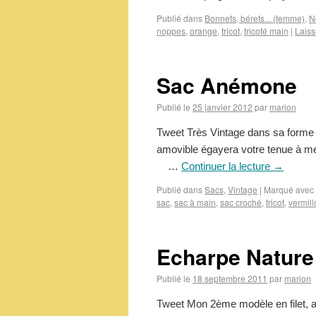
Publié dans
Bonnets, bérets... (femme)
,
N
noppes
,
orange
,
tricot
,
tricoté main
|
Laiss
Sac Anémone
Publié le
25 janvier 2012
par
marion
Tweet Très Vintage dans sa forme e
amovible égayera votre tenue 
…
Continuer la lecture
→
Publié dans
Sacs
,
Vintage
|
Marqué avec
sac
,
sac à main
,
sac croché
,
tricot
,
vermill
Echarpe Nature
Publié le
18 septembre 2011
par
marion
Tweet Mon 2ème modèle en filet, ave