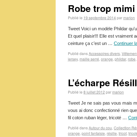
Robe trop mimi 
Publié le
19 septembre 2014
par
marion
Tweet Voici un modèle Phildar qu’une
Et quel plaisir!!! Elle est vraiment 
ceinture ça c’est un …
Continuer l
Publié dans
Accessoires divers
,
Vêtement
jersey
,
maille serré
,
orange
,
phildar
,
robe
L’écharpe Résill
Publié le
8 juillet 2012
par
marion
Tweet Je ne sais pas vous mais mo
vous ai donc confectionné rien que 
fil coton ruban léger, tricoté …
Cont
Publié dans
Autour du cou
,
Collection Rés
orange
,
point fantaisie
,
résille
,
tricot
,
trico