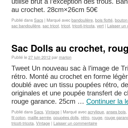
utilisé brut à l’exception des trous. Ban
au crochet. 28cm×26cm 50€
Publié dans
Sacs
|
Marqué avec
bandoulière
,
bois flotté
,
bouton
sac bandoulière
,
sac tricot
,
tricot
,
tricoti-tricota
,
vert
|
Laisser un
Sac Dolls au crochet, rou
Publié le
27 juin 2012
par
marion
Tweet Un nouveau sac à l’image de Tric
rétro. Monté au crochet en forme légè
doublé avec un tissu poupées rétro, de
originales et une poupée transfert de 
rouge garance. 25cm …
Continuer la 
Publié dans
Sacs
,
Vintage
|
Marqué avec
acrylique
,
anses bois
,
fil coton
,
maille serrée
,
poupées dolls
,
rétro
,
rouge
,
rouge garan
tricoti-tricota
,
Vintage
|
Laisser un commentaire