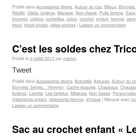
Publié dans
Accessoires divers
,
Autour du cou
,
Bijoux
,
Bonnets 
Résille
,
Gilets, boléros
,
Mariage
,
Non classé
,
Pulls femme
,
Sacs
broches
,
colliers
,
corbeilles
,
coton
,
crochet
,
enfant
,
femme
,
laine
tricot
,
tricoti-tricota
,
vides-poches
|
Laisser un commentaire
C’est les soldes chez Trico
Publié le
2 juillet 2013
par
marion
Tweet
Publié dans
Accessoires divers
,
Actualité
,
Astuces
,
Autour du c
Bonnets, bérets... (femme)
,
Cache-épaules
,
Chapeaux
,
Chauss
boléros
,
Layette
,
Les farfelus
,
Mitaines
,
Non classé
,
Personnalis
Vêtements enfant
,
vêtements femme
,
Vintage
|
Marqué avec
cr
Laisser un commentaire
Sac au crochet enfant « Le