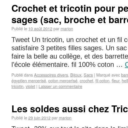
Crochet et tricotin pour pet
sages (sac, broche et barr
Publié le
10 août 2012
par
marion
Tweet Un tricotin, un crochet et un fil 
satisfaire 3 petites filles sages. Un sa
faire la belle au collège, et des barret
l’école élémentaire. fil 100% coton …
C
Publié dans
Accessoires divers
,
Bijoux
,
Sacs
|
Marqué avec
bar
égyptien mercerisé
,
coton mercerisé
,
crochet
,
fil coton
,
fleur
,
hell
tricotin
,
violet
|
Laisser un commentaire
Les soldes aussi chez Tric
Publié le
29 juin 2012
par
marion