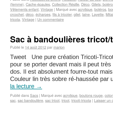
(femme)
,
Cache-épaules
,
Collection Résille
,
Déco
,
Gilets, boléro
Vêtements enfant
,
Vintage
|
Marqué avec
acrylique
,
boléros
,
bo
crcochet
,
déco
,
écharpes
,
fils à tricoter
,
gilet
,
laine
,
Layette
,
Mita
tricota
,
Vintage
|
Un commentaire
Sac à bandoulières tricot/
Publié le
14 août 2012
par
marion
Tweet Une pure création Tricoti-Tricot
pour se porter devant mais il peut très
dos. Il est absolument fourre-tout mai
Couleur lin très sobre ré-haussée par
la lecture
→
Publié dans
Sacs
|
Marqué avec
acrylique
,
boutons rouge
,
coto
sac
,
sac bandoulière
,
sac tricot
,
tricot
,
tricoti-tricota
|
Laisser un