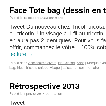
Face Tote bag (dessin en t
Publié le
12 octobre 2023
par
marion
Tweet Du nouveau chez Tricoti-tricota:
au tricotin. Un visage à 1 fil au tricotin
en aura pas 2 identiques. Pour vous fai
offrir, commandez le vôtre. 100% co
lecture
→
Publié dans
Accessoires divers
,
Non classé
,
Sacs
|
Marqué ave
bag
,
tricot
,
tricotin
,
unique
,
visage
|
Laisser un commentaire
Rétrospective 2013
Publié le
4 janvier 2014
par
marion
Tweet