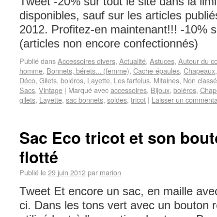
Tweet -20% sur tout le site dans la lim
disponibles, sauf sur les articles publi
2012. Profitez-en maintenant!!! -10%
(articles non encore confectionnés)
Publié dans
Accessoires divers
,
Actualité
,
Astuces
,
Autour du c
homme
,
Bonnets, bérets... (femme)
,
Cache-épaules
,
Chapeaux
Déco
,
Gilets, boléros
,
Layette
,
Les farfelus
,
Mitaines
,
Non classé
Sacs
,
Vintage
|
Marqué avec
accessoires
,
Bijoux
,
boléros
,
Chap
gilets
,
Layette
,
sac bonnets
,
soldes
,
tricot
|
Laisser un commenta
Sac Eco tricot et son bou
flotté
Publié le
29 juin 2012
par
marion
Tweet Et encore un sac, en maille avec 
ci. Dans les tons vert avec un bouton r