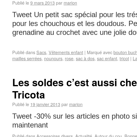
Publié le
9 mars 2013
par
marion
Tweet Un petit sac spécial pour les tré
pour les chouchous et les doudous. Pe
grenadine au crochet avec une jolie d
Publié dans
Sacs
,
Vêtements enfant
|
Marqué avec
bouton buch
mailles serrées
,
nounours
,
rose
,
sac à dos
,
sac enfant
,
tricot
|
La
Les soldes c’est aussi chez
Tricota
Publié le
19 janvier 2013
par
marion
Tweet -30% sur les articles en photo s
maintenant
Publié dans
Accessoires divers
,
Actualité
,
Autour du cou
,
Bonne