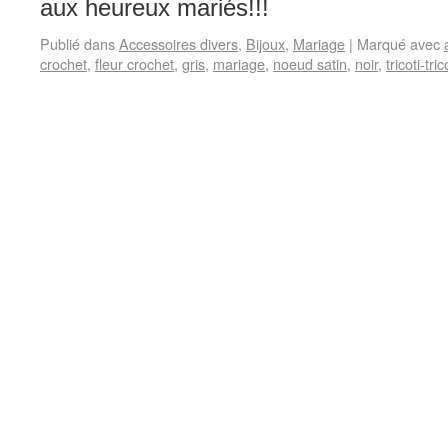
aux heureux mariés!!!
Publié dans
Accessoires divers
,
Bijoux
,
Mariage
|
Marqué avec
crochet
,
fleur crochet
,
gris
,
mariage
,
noeud satin
,
noir
,
tricoti-tri