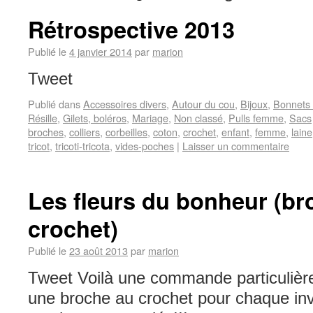
Rétrospective 2013
Publié le
4 janvier 2014
par
marion
Tweet
Publié dans
Accessoires divers
,
Autour du cou
,
Bijoux
,
Bonnets 
Résille
,
Gilets, boléros
,
Mariage
,
Non classé
,
Pulls femme
,
Sacs
broches
,
colliers
,
corbeilles
,
coton
,
crochet
,
enfant
,
femme
,
laine
tricot
,
tricoti-tricota
,
vides-poches
|
Laisser un commentaire
Les fleurs du bonheur (br
crochet)
Publié le
23 août 2013
par
marion
Tweet Voilà une commande particulièr
une broche au crochet pour chaque inv