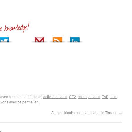
, avec comme mot(s)-clef(s)
activité enfants
,
CE2
,
école
,
enfants
,
TAP
,
tricot
,
avoris avec
ce permalien
.
Ateliers tricot/crochet au magasin Tisseco
→