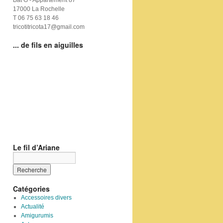
Bat G - Appartement 87
17000 La Rochelle
T 06 75 63 18 46
tricotitricota17@gmail.com
... de fils en aiguilles
Le fil d’Ariane
Catégories
Accessoires divers
Actualité
Amigurumis