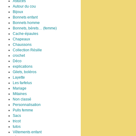
Astuces
Autour du cou
Bijoux
Bonnets enfant
Bonnets homme
Bonnets, bérets… (femme)
Cache-épaules
Chapeaux
Chaussons
Collection Résille
crochet
Déco
explications
Gilets, boléros
Layette
Les farfelus
Mariage
Mitaines
Non classé
Personnalisation
Pulls femme
Sacs
tricot
tutos
Vêtements enfant