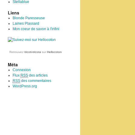
Stellablue
Liens
Blonde Paresseuse
Laines Plassard
Mon coeur de savon à l'infini
Retrouvez
tricoti-tricota
sur
Hellocoton
Méta
Connexion
Flux
RSS
des articles
RSS
des commentaires
WordPress.org