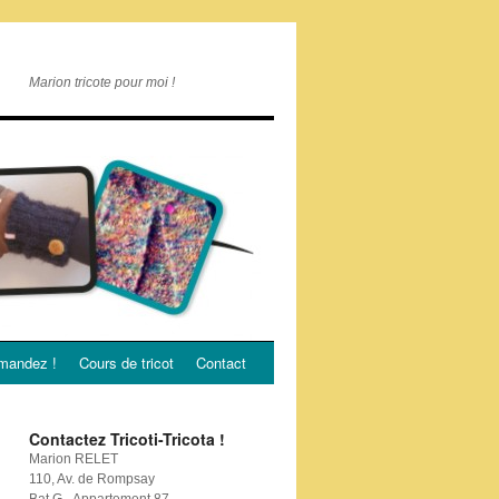
Marion tricote pour moi !
andez !
Cours de tricot
Contact
Contactez Tricoti-Tricota !
Marion RELET
110, Av. de Rompsay