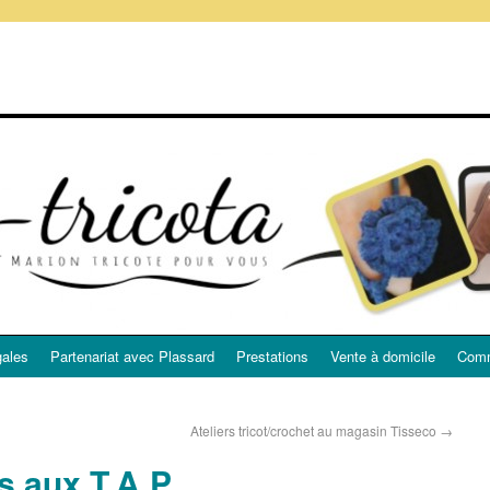
gales
Partenariat avec Plassard
Prestations
Vente à domicile
Comm
Ateliers tricot/crochet au magasin Tisseco
→
ts aux T.A.P