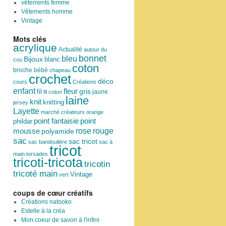
vêtements femme
Vêtements homme
Vintage
Mots clés
acrylique
Actualité
autour du
bonnet
bleu
Bijoux
blanc
cou
coton
broche
bébé
chapeau
crochet
déco
cours
Créations
enfant
fleur
fil
gris
jaune
fil coton
laine
knit
knitting
jersey
Layette
marché créateurs
orange
point
point fantaisie
phildar
rose
mousse
rouge
polyamide
sac
sac tricot
sac bandoulière
sac à
tricot
main
torsades
tricoti-tricota
tricotin
tricoté main
Vintage
vert
coups de cœur créatifs
Créations natooko
Estelle à la créa
Mon coeur de savon à l'infini