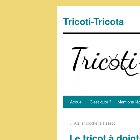
Tricoti-Tricota
Accueil
C’est quoi ?
Mentions lé
←
Atelier crochet à Tisseco
Le tricot à doig