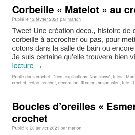
Corbeille « Matelot » au c
Publié le
12 février 2021
par
marion
Tweet Une création déco., histoire de
corbeille à accrocher ou pas, pour met
cotons dans la salle de bain ou encore
Je suis certaine qu’elle trouvera bien 
lecture
→
Publié dans
crochet
,
Déco
,
explications
,
Non classé
,
tutos
|
Mar
crochet
,
coton
,
crochet
,
décoration
,
fil coton
,
suspension
,
tuto
|
L
Boucles d’oreilles « Esme
crochet
Publié le
20 janvier 2021
par
marion