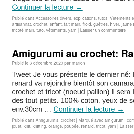
Continuer la lecture
→
Publié dans
Accessoires divers
,
explications
,
tutos
,
Vêtements e
artisannat
,
crochet
,
enfant
,
fait main
,
froid
,
guêtres
,
hiver
,
jaune
tricoté main
,
tuto
,
vêtements
,
yarn
|
Laisser un commentaire
Amigurumi au crochet: Ra
Publié le
6 décembre 2020
par
marion
Tweet Je vous présente le dernier né:
renard va rejoindre bientôt son camara
crochet et tricot (noeud paillon) il ser
des tout petits. 100% coton, yeux de s
env.30cm …
Continuer la lecture
→
Publié dans
Amigurumis
,
crochet
|
Marqué avec
amigurumi
,
co
jouet
,
knit
,
knitting
,
orange
,
poupée
,
renard
,
tricot
,
yarn
|
Laisse