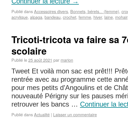
Continuer la lecture
→
Publié dans
Accessoires divers
,
Bonnets, bérets... (femme)
,
cro
acrylique
,
alpaga
,
bandeau
,
crochet
,
femme
,
hiver
,
laine
,
mohair
Tricoti-tricota va faire sa
scolaire
Publié le
25 août 2021
par
marion
Tweet Et voilà mon sac est prêt!!! Pr
rentrée avec au programme cette année
pour mes petits d’Angoulins et de Châte
nouveauté Périgny sur les pauses mér
retrouver les bancs …
Continuer la le
Publié dans
Actualité
|
Laisser un commentaire