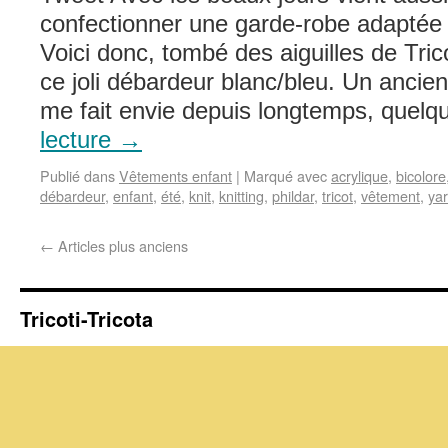
confectionner une garde-robe adaptée 
Voici donc, tombé des aiguilles de Trico
ce joli débardeur blanc/bleu. Un ancie
me fait envie depuis longtemps, quel
lecture
→
Publié dans
Vêtements enfant
|
Marqué avec
acrylique
,
bicolore
débardeur
,
enfant
,
été
,
knit
,
knitting
,
phildar
,
tricot
,
vêtement
,
ya
←
Articles plus anciens
Tricoti-Tricota