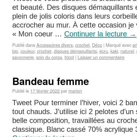
et beauté. Des disques démaquillants 
plein de jolis coloris dans leurs corbeil
accrocher au mur. À cette occasion je 
« Mon coeur …
Continuer la lecture
→
Publié dans
Accessoires divers
,
crochet
,
Déco
|
Marqué avec
ar
bio
,
couleur
,
crochet
,
disques démaquillants
,
écru
,
kaki
,
naturel
,
savonnerie
,
soin du corps
,
tricot
|
Laisser un commentaire
Bandeau femme
Publié le
17 février 2022
par
marion
Tweet Pour terminer l’hiver, voici 2 b
tout chauds. J’utilise ici 2 pelotes d’u
belle composition, travaillées au croc
classique. Blanc cassé 70% acry