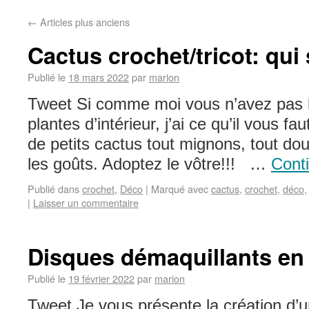
←
Articles plus anciens
Cactus crochet/tricot: qui 
Publié le
18 mars 2022
par
marion
Tweet Si comme moi vous n’avez pas l
plantes d’intérieur, j’ai ce qu’il vous fau
de petits cactus tout mignons, tout dou
les goûts. Adoptez le vôtre!!! …
Conti
Publié dans
crochet
,
Déco
|
Marqué avec
cactus
,
crochet
,
déco
|
Laisser un commentaire
Disques démaquillants en
Publié le
19 février 2022
par
marion
Tweet Je vous présente la création d