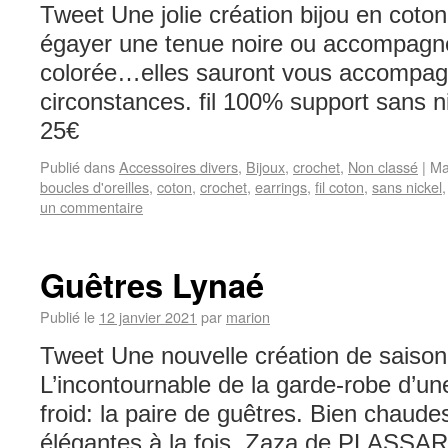
Tweet Une jolie création bijou en coto
égayer une tenue noire ou accompagne
colorée…elles sauront vous accompag
circonstances. fil 100% support sans n
25€
Publié dans
Accessoires divers
,
Bijoux
,
crochet
,
Non classé
|
Ma
boucles d'oreilles
,
coton
,
crochet
,
earrings
,
fil coton
,
sans nickel
un commentaire
Guêtres Lynaé
Publié le
12 janvier 2021
par
marion
Tweet Une nouvelle création de saison 
L’incontournable de la garde-robe d’une fi
froid: la paire de guêtres. Bien chaudes
élégantes à la fois. Zaza de PLASSA