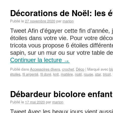
Décorations de Noël: les é
Publié le
27 novembre 2020
par
marion
Tweet Afin d’égayer cette fin d’année, 
étoiles dans votre vie. Pour votre décor
tricota vous propose 6 étoiles différen
sapin, sur un mur ou sur votre table de
Continuer la lecture
→
Publié dans
Accessoires divers
,
crochet
,
Déco
|
Marqué avec
bl
étoiles
,
fil argenté
,
fil doré
,
knit
,
matière
,
noël
,
rouge
,
star
,
tricot
,
Débardeur bicolore enfant
Publié le
17 mai 2020
par
marion
Tweet Avec les beaux jours vient aussi