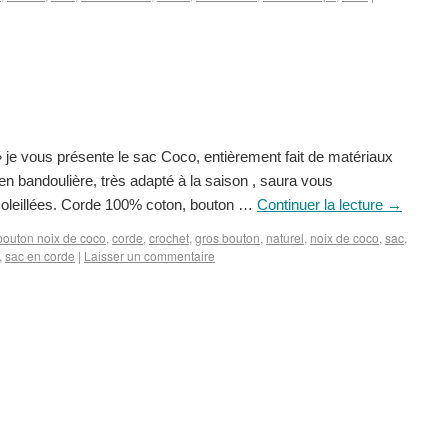
» je vous présente le sac Coco, entièrement fait de matériaux
en bandoulière, très adapté à la saison , saura vous
oleillées. Corde 100% coton, bouton …
Continuer la lecture
→
bouton noix de coco
,
corde
,
crochet
,
gros bouton
,
naturel
,
noix de coco
,
sac
,
,
sac en corde
|
Laisser un commentaire