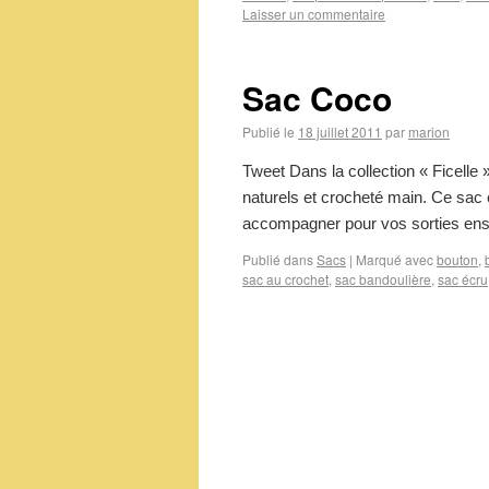
Laisser un commentaire
Sac Coco
Publié le
18 juillet 2011
par
marion
Tweet Dans la collection « Ficelle 
naturels et crocheté main. Ce sac 
accompagner pour vos sorties ens
Publié dans
Sacs
|
Marqué avec
bouton
,
sac au crochet
,
sac bandoulière
,
sac écru