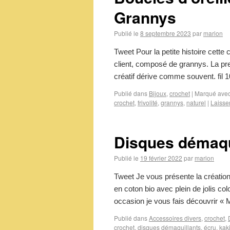
Grannys
Publié le
8 septembre 2023
par
marion
Tweet Pour la petite histoire cette 
client, composé de grannys. La pre
créatif dérive comme souvent. fil
Publié dans
Bijoux
,
crochet
|
Marqué ave
crochet
,
frivolité
,
grannys
,
naturel
|
Laisse
Disques démaqui
Publié le
19 février 2022
par
marion
Tweet Je vous présente la créatio
en coton bio avec plein de jolis co
occasion je vous fais découvrir 
Publié dans
Accessoires divers
,
crochet
,
crochet
,
disques démaquillants
,
écru
,
kak