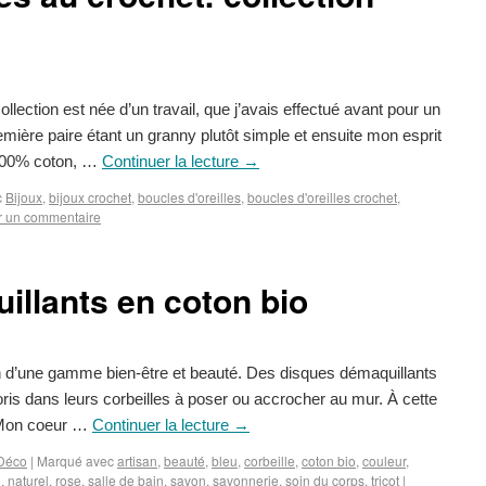
collection est née d’un travail, que j’avais effectué avant pour un
mière paire étant un granny plutôt simple et ensuite mon esprit
 100% coton, …
Continuer la lecture
→
c
Bijoux
,
bijoux crochet
,
boucles d'oreilles
,
boucles d'oreilles crochet
,
r un commentaire
llants en coton bio
n d’une gamme bien-être et beauté. Des disques démaquillants
loris dans leurs corbeilles à poser ou accrocher au mur. À cette
« Mon coeur …
Continuer la lecture
→
Déco
|
Marqué avec
artisan
,
beauté
,
bleu
,
corbeille
,
coton bio
,
couleur
,
i
,
naturel
,
rose
,
salle de bain
,
savon
,
savonnerie
,
soin du corps
,
tricot
|