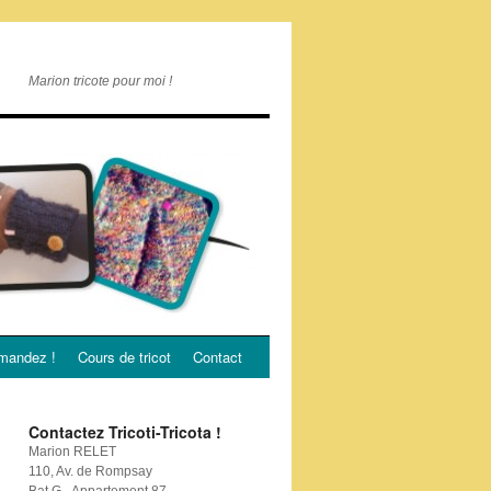
Marion tricote pour moi !
andez !
Cours de tricot
Contact
Contactez Tricoti-Tricota !
Marion RELET
110, Av. de Rompsay