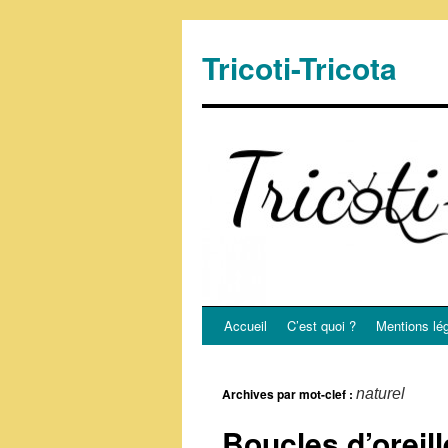
Tricoti-Tricota
Accueil
C’est quoi ?
Mentions lé
Archives par mot-clef :
naturel
Boucles d’oreill