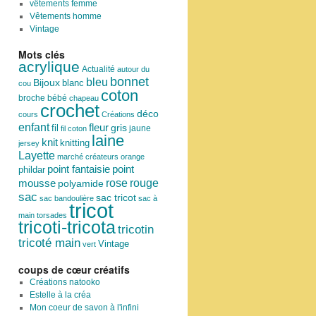
vêtements femme
Vêtements homme
Vintage
Mots clés
acrylique
Actualité
autour du
bonnet
bleu
Bijoux
blanc
cou
coton
broche
bébé
chapeau
crochet
déco
cours
Créations
enfant
fleur
fil
gris
jaune
fil coton
laine
knit
knitting
jersey
Layette
marché créateurs
orange
point
point fantaisie
phildar
rose
mousse
rouge
polyamide
sac
sac tricot
sac bandoulière
sac à
tricot
main
torsades
tricoti-tricota
tricotin
tricoté main
Vintage
vert
coups de cœur créatifs
Créations natooko
Estelle à la créa
Mon coeur de savon à l'infini