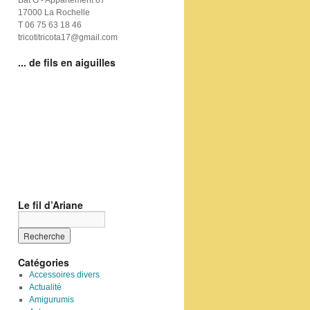
Bat G - Appartement 87
17000 La Rochelle
T 06 75 63 18 46
tricotitricota17@gmail.com
... de fils en aiguilles
Le fil d’Ariane
Catégories
Accessoires divers
Actualité
Amigurumis