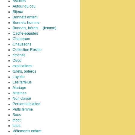
Astuces
Autour du cou
Bijoux
Bonnets enfant
Bonnets homme
Bonnets, bérets… (femme)
Cache-épaules
Chapeaux
Chaussons
Collection Résille
crochet
Déco
explications
Gilets, boléros
Layette
Les farfelus
Mariage
Mitaines
Non classé
Personnalisation
Pulls femme
Sacs
tricot
tutos
Vêtements enfant