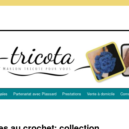
gales
Partenariat avec Plassard
Prestations
Vente à domicile
Comm
es au crochet: collection