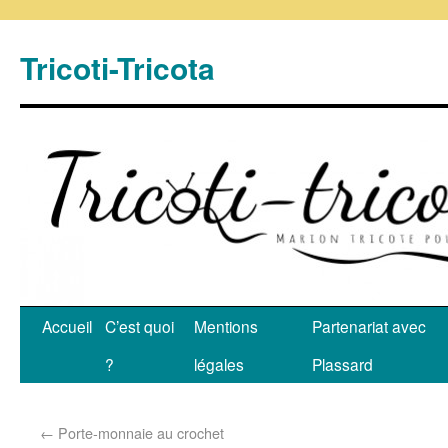
Tricoti-Tricota
Accueil
C’est quoi
Mentions
Partenariat avec
?
légales
Plassard
←
Porte-monnaie au crochet