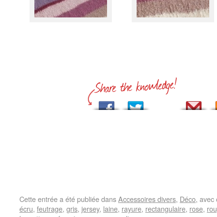
Cette entrée a été publiée dans
Accessoires divers
,
Déco
, avec
écru
,
feutrage
,
gris
,
jersey
,
laine
,
rayure
,
rectangulaire
,
rose
,
ro