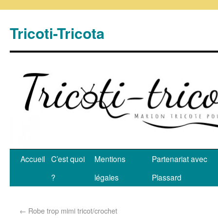
Tricoti-Tricota
Accueil
C’est quoi
Mentions
Partenariat avec
?
légales
Plassard
←
Robe trop mimi tricot/crochet