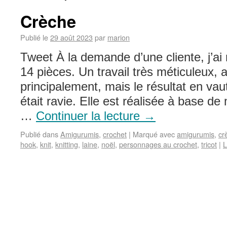
Crèche
Publié le
29 août 2023
par
marion
Tweet À la demande d’une cliente, j’ai
14 pièces. Un travail très méticuleux, 
principalement, mais le résultat en vau
était ravie. Elle est réalisée à base de
…
Continuer la lecture
→
Publié dans
Amigurumis
,
crochet
|
Marqué avec
amigurumis
,
cr
hook
,
knit
,
knitting
,
laine
,
noël
,
personnages au crochet
,
tricot
|
L